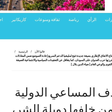
رات
الرأي
رياضة
ثقافة ومنوعات
كاريكاتير
اج
قالوا الآن
الرئيسية
اج الاتفاق الإطاري بصيغة جديدة تتيح لمليشيا الدعم السريع إعادة التموضع ضمن المعادلات
رزتها حرب العدوان على السودان، كما يتغافل عن التعقيدات السياسية والاجتماعية العميقة
قوى والوعي العام [ ضياء الدين بلال ]
ف المساعي الدولية
من خلفها دويلة الشر،