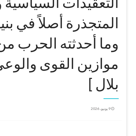
التعقيدات السياسية و
المتجذرة أصلاً في بن
وما أحدثته الحرب من
موازين القوى والوعي 
بلال ]
نُشر
9 يونيو، 2026
في