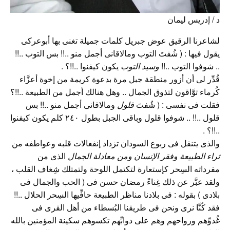
د / إدريس ليمان
لشاعرنا الرقيق عوض جبريل كلمات جميلة تغنى بها أبوعركى
يقول فيها : ( شُفتَ التوب ومالاقانى أجمل منو ..!! بس التوب ..!!
.. شوفوا التوب ..!!
وسيد التوب
يكون كيفنوا ..!!؟ .
قُدِّر لى أن أزور منطقة جبل مرة بدعوة كريمة من إخوة أعزَّاء
كُرماء توَّاقون لتذوق الجمال .. وهل هنالك أجمل من الطبيعة ..!!؟
فقلت فى نفسى : ( شُفتَ
قلول
ومالاقانى أجمل منو ..!! بس
قلول ..!! .. شوفوا قلول وباقى الجبل بطول ٢٤٠ كلم يكون كيفنوا
..!!؟ .
والذى يتنقل فى ربوع السودان تزداد إنفعالات قلبه وعواطفه من
ثراء الطبيعة وفقر الإنسان ومن معادلة الجمال
الذى من
مفرداته السِحر كإستعارة لتكتمل اللوحة ولتمتلك شِغاف القلب ،
ولقد عبَّر عن ذلك غِناءً رمضان حسن فى ( الحب والجمال فى
بلادى ) بقوله : فى بلادنا مناظر الطبيعة حافِّيها السِحر الحلال ..!!
فقد كُنَّا نرى ونحن فى طريقنا البُسطاء من أهل القرى فى
غُدوِّهم ورواحهم وهم على دوابِّهم تكسوهم سكينة المؤمنين بالله