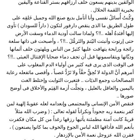
الواثقين بدينهم يسعون خلف أرزاقهم بستر القناعة واليقين
بخيرية اللقمة الحلال .
وكُنتُ أُسائلُ نفسى وأنا أتأمل بديع صنع الله وجميل خَلقِه على
طول الطريق ما الذى ينقص دارفور لتكون ( داراً للسودان ) تأوى
إليها أفئدةُ أهله ..!!؟ ولماذا سالت أودية الدماء وسقت الأرض
حتى إرتوت وأنبتت اليُتمَ والتَرمُّلَ ..!!؟ ، وأصبحت فى ذاتها سلعة
رائجة ورابحة يتهافت عليها كثيرٌ من الناس ويلهثون خلف أثمانها
وديِّاتها ويتقاسمونها قبل أن تجف دماء ضحايا الإقتتال العبثى ..!!؟
فى الوقت الذى يرى فيه كثير من أولياء الدم المغلوب على
أمرهم أنَّ الدولة لا تُحِقُّ حقَّاً ولا تَرُدُّ غصباً ، وأقصى ماتفعله رعاية
المصالحات وجمع الديََات .. فتغيرت الثوابت وإختلط الغث
باليمين والعاقل بالعليل ، وتجلَّت أزمة القِيَم والأخلاق فى أوضح
صورها ..
فنقص الأمن الإنسانى والمجتمعى وإنعدامه لعله عقوبةً إلهية لمن
كفر بنعمة ربه جحوداً ونكراناً لقوله تعالى : ( وضرب الله مثلاً
قريةً كانت آمنة مطمئنة يأتيها رزقها رغداً من كل مكان فكفرت
بأنعم الله فأذاقها الله لباس الجوع والخوف بما كانوا يصنعون ) ،
فقرن الله عزوجل نعمة الأمن بالإزدهار .