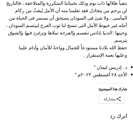
نتفيأ ظلالها ذات يوم وذلك بخيباتنا المتكررة والمتلاحقة ، فالتاريخ
لن يرحم من يتخاذل فقد تعلمنا منه أن الأمل يُبعثُ من ركام
المآسى ، ولا شئ فى السودان يستحق أن نستمر فى الحياة من
أجله غير خيوط الأمل التى تنسج لنا ثوب الفرح ليبتسم السودان ،
وحينها :
الدنيا ياناس تنقسم والفرحة تملاها وتزغرد فيها والشوق
يترسم
.
حفظ الله بلادنا مستودعاً للجمال وواحةً للأمان وأدام علينا
وعليها نعمة الإستقرار .
د . إدريس ليمان *
الأحد ٢٨ أغسطس ٢٠٢٢م *
شارك هذا الموضوع:
مشاركة
اترك رد