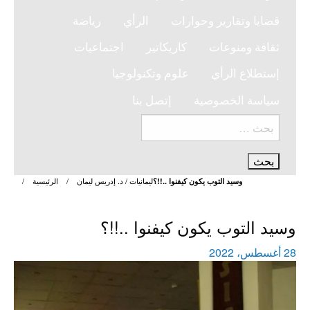
قضايا وتقارير وحوارات
الرأي
رياضة
ثقافة ومنوعات
كاريكاتير
اجتماعيات
إستطلاع الرأي
علوم وتكنولوجيا
سياسة الخصوصية
إتصل بنا
البحث
عن:
ليمانيات / د. إدريس ليمان
الرئيسية
وسيد التوب يكون كيفنوا ..!!؟
ليمانيات / د. إدريس ليمان
وسيد التوب يكون كيفنوا ..!!؟
نُشر
28 أغسطس، 2022
في