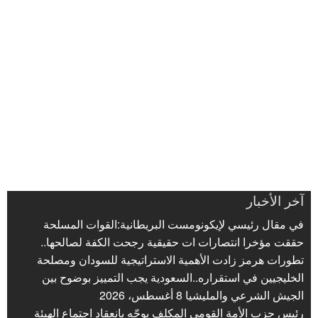
آخر الأخبار
في مقال رئيسي لإيكونومست البريطانية:القوات المسلحة
حققت مؤخرا انتصارات ات حقيقية رجحت الكفة لصالحها..
تطورات هرمز زادت الأهمية الاستراتيجية للسودان ومصلحة
الخليجيين في استقراره..السعودية يجب التمييز بوضوح بين
الجيش الشرعي والمليشيا
8 أغسطس، 2026
رئيس حزب الأمة القومي المكلف يوجّه بانعقاد اجتماع الهيئة