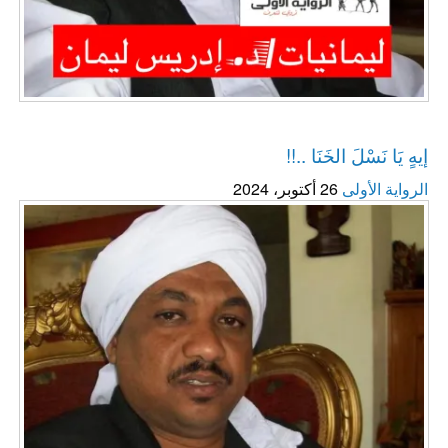
ليمانيات / د. إدريس ليمان
إيهٍ يَا نَسْلَ الخَنَا ..!!
الرواية الأولى
26 أكتوبر، 2024