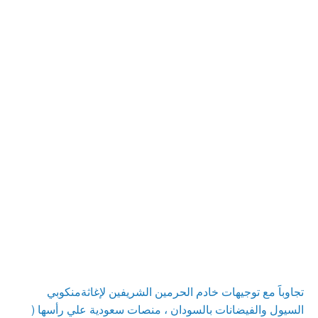
تصفّح
المقالة
تجاوباََ مع توجيهات خادم الحرمين الشريفين لإغاثةمنكوبي
السابقة
المقالات
السيول والفيضانات بالسودان ، منصات سعودية علي رأسها (