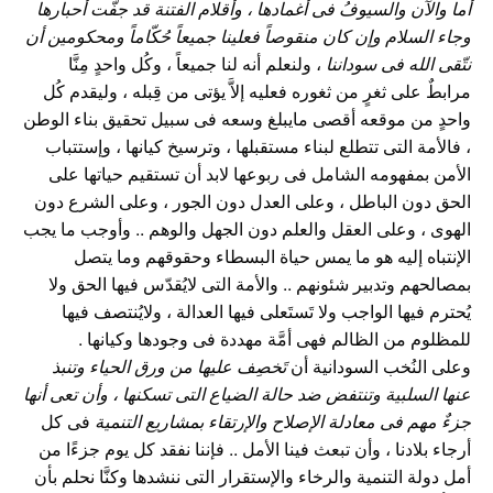
أما والآن والسيوفُ فى أغمادها ، وأقلام الفتنة قد جفَّت أحبارها
وجاء السلام وإن كان منقوصاً فعلينا جميعاً حُكّاماً ومحكومين أن
نتّقى الله فى سوداننا
، ولنعلم أنه لنا جميعاً ، وكُل واحدٍ مِنَّا
مرابطٌ على ثغرٍ من ثغوره فعليه إلاَّ يؤتى من قِبله ، وليقدم كُل
واحدٍ من موقعه أقصى مايبلغ وسعه فى سبيل تحقيق بناء الوطن
، فالأمة التى تتطلع لبناء مستقبلها ، وترسيخ كيانها ، وإستتباب
الأمن بمفهومه الشامل فى ربوعها لابد أن تستقيم حياتها على
الحق دون الباطل ، وعلى العدل دون الجور ، وعلى الشرع دون
الهوى ، وعلى العقل والعلم دون الجهل والوهم .. وأوجب ما يجب
الإنتباه إليه هو ما يمس حياة البسطاء وحقوقهم وما يتصل
بمصالحهم وتدبير شئونهم .. والأمة التى لايُقدّس فيها الحق ولا
يُحترم فيها الواجب ولا تَستَعلى فيها العدالة ، ولايُنتصف فيها
للمظلوم من الظالم فهى أمَّة مهددة فى وجودها وكيانها .
وعلى النُخب السودانية أن
تَخصِف عليها من ورق الحياء وتنبذ
عنها السلبية وتنتفض ضد حالة الضياع التى تسكنها ، وأن تعى أنها
جزءٌ مهم فى معادلة الإصلاح والإرتقاء بمشاريع التنمية
فى كل
أرجاء بلادنا ، وأن تبعث فينا الأمل .. فإننا نفقد كل يوم جزءًا من
أمل دولة التنمية والرخاء والإستقرار التى ننشدها وكنَّا نحلم بأن