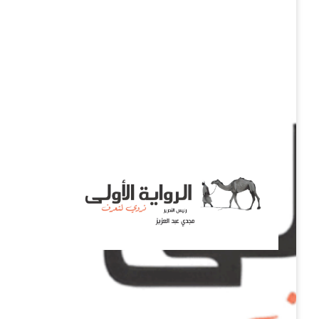
نروي لتعرف
الرواية الأولى