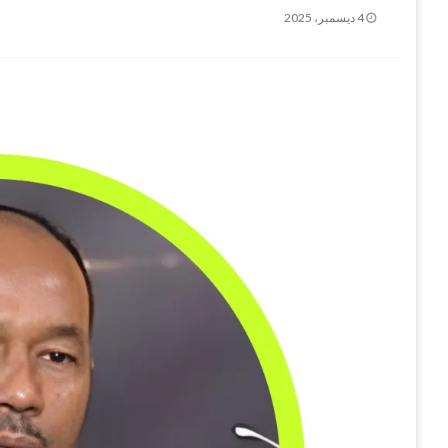
نُشر
4 ديسمبر، 2025
في