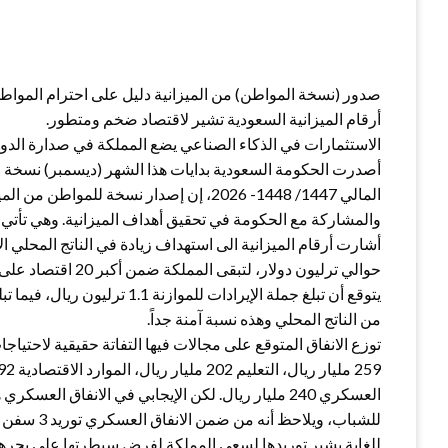
صدور (نسخة المواطن) من الميزانية دليل على احترام المواط
أرقام الميزانية السعودية تشير لاقتصاد ضخم ومتطور.
الاستثمارات في الذكاء الصناعي يضع المملكة في صدارة الدول
أصدرت الحكومة السعودية بدايات هذا الشهر (ديسمبر) نسخة الم
المالي 1447/ 1448- 2026، إن إصدار نسخة ل
والمشاركة مع الحكومة في تحقيق أهداف الميزانية. وهي تأتي 
حوالي ترليون دولار، لتبقى المملكة ضمن أكبر 20 اقتصاد على وجه الأرض.
من الناتج المحلي وهذه نسبة آمنة جداً.
توزع الانفاق المتوقع على مجالات فيها التفاتة حقيقية لاحتي
للغاية يشير توريدها لسعي المملكة لفرض سيطرتها على بحرها 