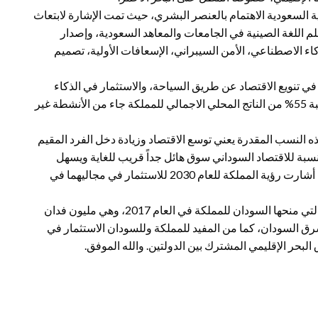
ي ميزانية العام 2026 للمملكة العربية السعودية الاهتمام بالعنصر البشري، حيث تمت الإشارة لابتعاث
لعالم. وتشجيع تعلم اللغة الصينية في الجامعات والمعاهد السعودية، وإصدار
اء الاصطناعي، الأمن السيبراني، الإسعافات الأولية، تصميم
في تنويع الاقتصاد عن طريق السياحة، والاستثمار في الذكاء
الاصطناعي، ومجالات الأمن السيبراني، وبالفعل يلاحظ أن نسبة 55% من الناتج المحلي الاجمالي للمملكة جاء من الأنشطة غير
هذه النسب المقدرة يعني توسع الاقتصاد وزيادة دخل الفرد المقيم
النسبة للاقتصاد السوداني سوق هائل جداً قريب للغاية ويسهل
النفاذ اليه، خصوصاً في مجالي الزراعة والثروة الحيوانية، التي أشارت رؤية المملكة للعام 2030 للاستثمار في مجاليهما في
قد يكون من المفيد للاقتصاد السعودي الاستفادة من الفرصة التي منحها السودان للمملكة في العام 2017، وهي مليون فدان
 السودان، كما من المفيد للمملكة وللسودان الاستثمار في
البحر الإقليمي المشترك بين الدولتين. والله الموفق.