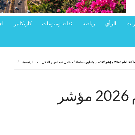
رات
الرأي
رياضة
ثقافة ومنوعات
كاريكاتير
اج
202 مؤشر لاقتصاد متطور
ببساطة / د.عادل عبدالعزيز الفكي
الرئيسية
ميزانية المملكة للعام 2026 مؤشر