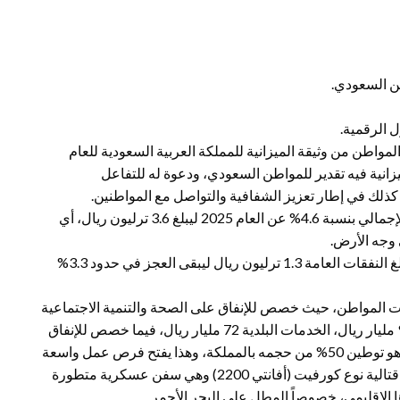
ن السعودي.
 الرقمية.
واطن من وثيقة الميزانية للمملكة العربية السعودية للعام
لمواطن من الميزانية فيه تقدير للمواطن السعودي، ودعوة له للتفاعل
كذلك في إطار تعزيز الشفافية والتواصل مع المواطنين.
أشارت أرقام الميزانية الى استهداف زيادة في الناتج المحلي الإجمالي بنسبة 4.6% عن العام 2025 ليبلغ 3.6 ترليون ريال، أي
يتوقع أن تبلغ جملة الإيرادات للموازنة 1.1 ترليون ريال، فيما تبلغ النفقات العامة 1.3 ترليون ريال ليبقى العجز في حدود 3.3%
اجات المواطن، حيث خصص للإنفاق على الصحة والتنمية الاجتماعية
259 مليار ريال، التعليم 202 مليار ريال، الموارد الاقتصادية 92 مليار ريال، الخدمات البلدية 72 مليار ريال، فيما خصص للإنفاق
العسكري 240 مليار ريال. لكن الإيجابي في الانفاق العسكري هو توطين 50% من حجمه بالمملكة، وهذا يفتح فرص عمل واسعة
للشباب، ويلاحظ أنه من ضمن الانفاق العسكري توريد 3 سفن قتالية نوع كورفيت (أفانتي 2200) وهي سفن عسكرية متطورة
الإقليمي، خصوصاً المطل على البحر الأحمر.