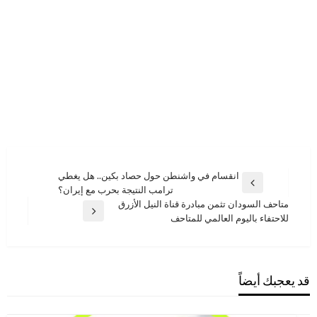
تصفّح
انقسام في واشنطن حول حصاد بكين.. هل يغطي
المقالة
ترامب النتيجة بحرب مع إيران؟
المقالات
السابقة
متاحف السودان تثمن مبادرة قناة النيل الأزرق
المقالة
للاحتفاء باليوم العالمي للمتاحف
التالية
قد يعجبك أيضاً