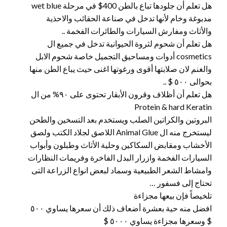
هل تعلم أن جلودها تباع بالطن 400$ في مرحلة wet blue
مدبوغة وخام لأنها تدخل في صناعة الحقائب والاحذية
والأثاث ومفارش السيارات والطائرات الفخمة ..
هل تعلم أن شحوم لثروة الحيوانية تدخل في جميع ال
cosmetics أدوات ومساحيق التجميل خاصة شحوم الابل
والغنم لان صلابتها أقوى ورغوتها اغنى حيث يباع الطن منها
بحوالى ٥٠٠ $ ..
هل تعلم أن أظلاف وقرون الأبقار تحتوى على ٩٠% من ال
Protein & hard Keratin
البروتين والكراتين الصلب ويستخدم بعد التسخين والطحن
ليستخرج منه ال Animal Glue اللاصق لجلاد الكتب ولصق
الأخشاب ومقابض السكاكين وحلية الأثاث وطبلون وأبواب
السيارات الفخمة وازرار البدل الفاخرة وفريمات النظارات
وامشاط الشعر الطبيعية وسماد لبعض انواع الزراعة التى
تحتاج إلى فسفور …
تلخيصاً فإن بيعها مجزاءة
افضل منه حية بعشرة أضعاف ذلك أن سعرها يساوي ٥٠٠
$ وسعرها مجزاءة يساوي ٥٠٠٠ $