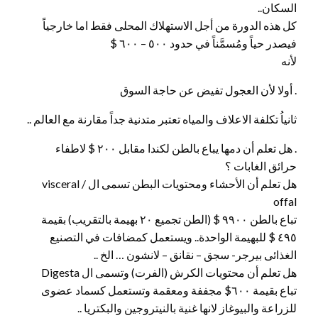
السكان..
كل هذه الدورة من أجل الاستهلاك المحلى فقط اما خارجياً
فيصدر حياً ومُسمَّناً في حدود ٥٠٠ – ٦٠٠ $
لأنه
. أولا لأن العجول تفيض عن حاجة السوق
ثانياُ تكلفة الاعلاف والمياه تعتبر متدنية جداً مقارنة مع العالم ..
. هل تعلم أن دمها يباع بالطن لكندا مقابل ٢٠٠ $ لاطفاء
حرائق الغابات ؟
هل تعلم أن الأحشاء ومحتويات البطن تسمى ال visceral /
offal
تباع بالطن ٩٩٠٠ $ (الطن تجميع ٢٠ بهيمة بالتقريب) بقيمة
٤٩٥ $ للبهيمة الواحدة.. ويستعمل كمضافات في التصنيع
الغذائى بيرجر- سجق – نقانق – لانشون … الخ ..
هل تعلم أن محتويات الكرش (الفرت) وتسمى ال Digesta
تباع بقيمة ٦٠٠$ مجففة ومعقمة وتستعمل كسماد عضوى
للزراعة والبيوغاز لانها غنية بالنيتروجين والبكتريا ..