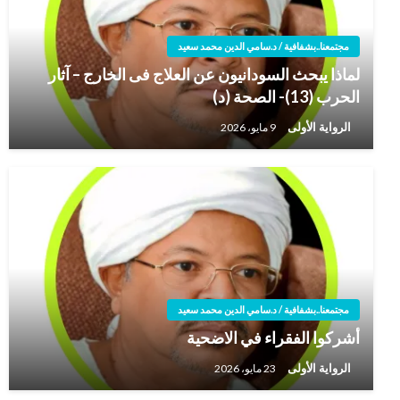
مجتمعنا..بشفافية / د.سامي الدين محمد سعيد
لماذا يبحث السودانيون عن العلاج فى الخارج – آثار
الحرب (13)- الصحة (د)
الرواية الأولى
9 مايو، 2026
مجتمعنا..بشفافية / د.سامي الدين محمد سعيد
أشركوا الفقراء في الاضحية
الرواية الأولى
23 مايو، 2026