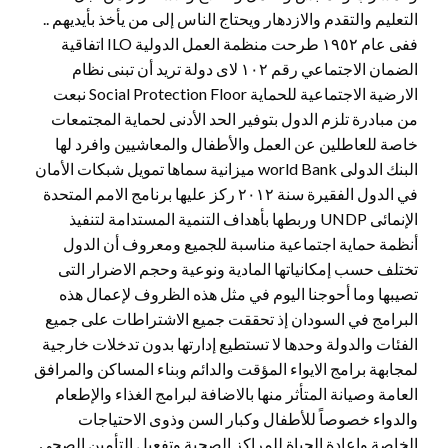
التعليم والتقدم والازدهار ويحتاج الناس إلى من يأخذ بأيديهم ..
ففى عام ١٩٥٢ طرحت منظمة العمل الدولية ILO اتفاقية
الضمان الاجتماعي رقم ١٠٢ لاى دولة تريد أن تبنى نظام
الارضية الاجتماعية للحماية Social Protection Floor نبعت
من مبادرة تلزم الدول بتوفير الحد الأدنى لحماية المجتمعات
خاصة للعاطلين عن العمل والأطفال والمعاشيين وافرد لها
البنك الدولى world Bank ميزانية سماها تمويل شبكات الأمان
في الدول الفقيرة سنة ٢٠١٢ ركز عليها برنامج الامم المتحدة
الإنمائى UNDP وربطها بأهداف التنمية المستدامة لتنفيذ
أنظمة حماية اجتماعية مناسبة للجميع ومعروف أن الدول
تختلف حسب إمكانياتها المادية ونوعية وحجم الاضرار التى
تصيبها وما أحوجنا اليوم في مثل هذه الظروف لإعمال هذه
البرامج في السودان إذ تحققت جميع الاشتراطات على جميع
الفئات والدولة وحدها لا تستطيع إدارتها بدون تدخلات خارجية
لمجابهة برامج الايواء المؤقت والدائم وبناء المساكن والمرافق
العامة وصيانة المتأثر منها بالاضافة لبرامج الغذاء والإطعام
والدواء خصوصاً للأطفال وكبار السن وذوى الاحتياجات
الخاصة وإعادة الحياة للمراكز الصحية وتفعيل التأمين الصحى