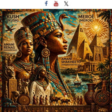
لتخطي
لى
لمحتوى