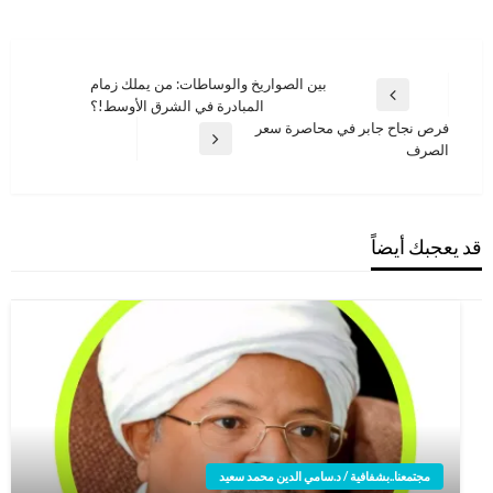
تصفّح
بين الصواريخ والوساطات: من يملك زمام
المقالة
المبادرة في الشرق الأوسط!؟
المقالات
السابقة
فرص نجاح جابر في محاصرة سعر
المقالة
الصرف
التالية
قد يعجبك أيضاً
مجتمعنا..بشفافية / د.سامي الدين محمد سعيد