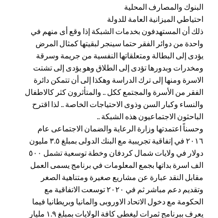
البنوك والمصارف المحلية
احتياطي الميزانية العامة للدولة
ذلك أن المستهدفون بخدمات الشبكة إذا وقع أى منهم في
واحدة من دوائر الفقر حتما سينجر لبقيتها كمثال المرض
يؤدى إلى البطالة ومتعلقاتها النفسية من جريمة وسرقة
ومخدرات وبدورها تؤدى إلى الطلاق وهو يؤدى إلى تشتت
الاسرة ومنها إلى ترك الدراسة وهكذا إلى أن تتمكن دائرة
الفقر من الأسرة والمجتمع ككل .. والمتأثرون كثر كالاطفال
والنساء وكبار السن وذوى الاحتياجات الخاصة .. لذا اقترح
الباحثون الاجتماعيون هذه الشبكة ..
وحسناً اعتمدتها وزارة الرعاية والضمان الاجتماعى عام
٢٠١٦ في إتفاقية تجريبية مع البنك الدولى بمبلغ ٣.٥ مليون
دولار في ولايات شمال كردفان وخطة توسعية تشمل ٥٠٠
الف اسرة بداتها بجمع المعلومات في برنامج يسمى العمل
مقابل النقد عبارة عن مشاريع صغيرة ومتناهية الصغر
وتقديم دعم مباشر ثم في ٢٠٢٠ توسعت الاتفاقية مع
الحكومة مع دخول الاتحاد الاوروبى والمانيا وبريطانيا فيما
يعرف ببرنامج ثمرات ليغطى كافة الولايات بمبلغ ١.٩ مليار