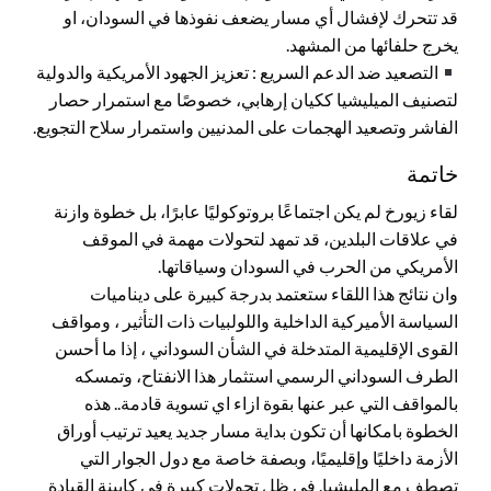
قد تتحرك لإفشال أي مسار يضعف نفوذها في السودان، او
يخرج حلفائها من المشهد.
التصعيد ضد الدعم السريع : تعزيز الجهود الأمريكية والدولية
لتصنيف الميليشيا ككيان إرهابي، خصوصًا مع استمرار حصار
الفاشر وتصعيد الهجمات على المدنيين واستمرار سلاح التجويع.
خاتمة
لقاء زيورخ لم يكن اجتماعًا بروتوكوليًا عابرًا، بل خطوة وازنة
في علاقات البلدين، قد تمهد لتحولات مهمة في الموقف
الأمريكي من الحرب في السودان وسياقاتها.
وان نتائج هذا اللقاء ستعتمد بدرجة كبيرة على ديناميات
السياسة الأميركية الداخلية واللولبيات ذات التأثير ، ومواقف
القوى الإقليمية المتدخلة في الشأن السوداني ، إذا ما أحسن
الطرف السوداني الرسمي استثمار هذا الانفتاح، وتمسكه
بالمواقف التي عبر عنها بقوة ازاء اي تسوية قادمة.. هذه
الخطوة بامكانها أن تكون بداية مسار جديد يعيد ترتيب أوراق
الأزمة داخليًا وإقليميًا، وبصفة خاصة مع دول الجوار التي
تصطف مع المليشيا. في ظل تحولات كبيرة في كابينة القيادة