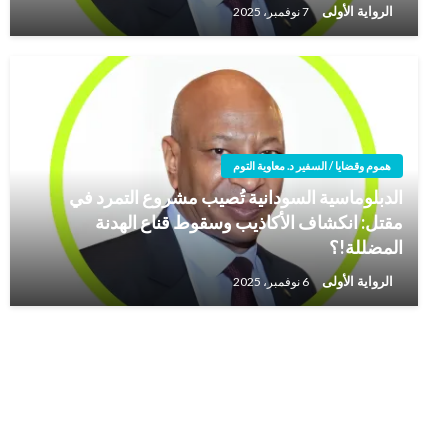
الرواية الأولى
7 نوفمبر، 2025
هموم وقضايا / السفير د. معاوية التوم
الدبلوماسية السودانية تُصيب مشروع التمرد في
مقتل: انكشاف الأكاذيب وسقوط قناع الهدنة
المضللة!؟
الرواية الأولى
6 نوفمبر، 2025