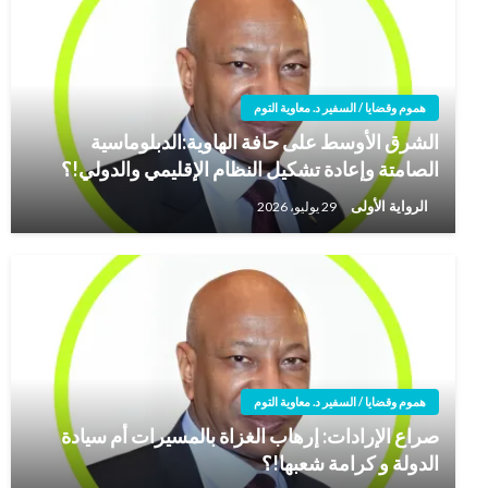
هموم وقضايا / السفير د. معاوية التوم
الشرق الأوسط على حافة الهاوية:الدبلوماسية
الصامتة وإعادة تشكيل النظام الإقليمي والدولي!؟
الرواية الأولى
29 يوليو، 2026
هموم وقضايا / السفير د. معاوية التوم
صراع الإرادات: إرهاب الغزاة بالمسيرات أم سيادة
الدولة و كرامة شعبها!؟