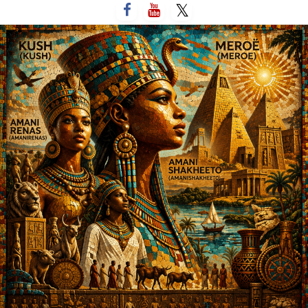
لتخطي
لى
لمحتوى