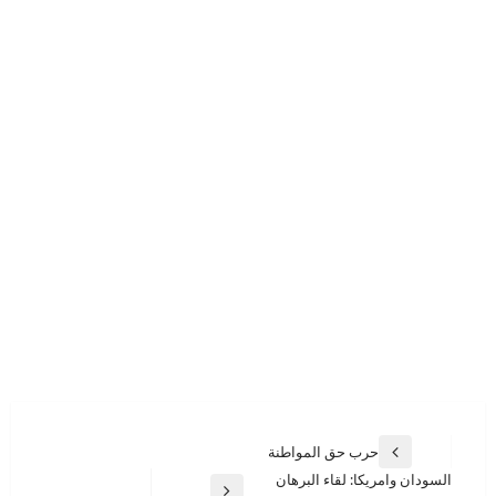
تصفّح
حرب حق المواطنة
المقالة
المقالات
السودان وامريكا: لقاء البرهان
السابقة