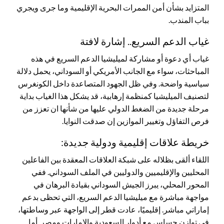
المتزايد بشأن أمن الممرات البحرية الإقليمية وما جرى ويجري
بباب المندب.
غياب الدعم السريع.. إشارة لافتة
غياب أي دعوة أو مشاركة لميليشيا الدعم السريع في هذه
المباحثات، سواء مع الجانب الأمريكي أو السوداني، يحمل دلالة
سياسية واضحة. وفي ظل الجهود المتصاعدة داخل الكونغرس
لتصنيف الميليشيا كمنظمة إرهابية، قد يشكل هذا الغياب بداية
مرحلة جديدة من الضغط الدولي عليها من شأنها ان تعزز من
فرص التفاؤل وتغيير الموازين إن صدقت النوايا.
خريطة علاقات إقليمية ودولية جديدة:
اللقاء ألقى بظلاله على شبكة العلاقات المعقدة بين الفاعلين
المحليين والإقليميين والدوليين في الملف السوداني. ففي
المحور المحلي، يبرز الجيش السوداني بقيادة البرهان في
مواجهة مباشرة مع ميليشيا الدعم السريع، التي تحظى بدعم
إماراتي مباشر. إقليميًا، عادت قطر إلى الواجهة عبر وساطتها،
في توازن حساس مع أدوار السعودية والإمارات ومصر. أما