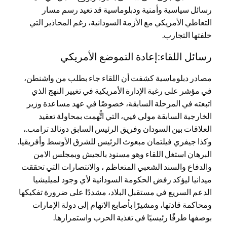
رسائل سياسية وأمنية ودبلوماسية قد تعيد رسم مسار
التعاطي الأمريكي مع الأزمة السودانية، رغم المحاذير التي
خلفتها التجارب.
رسائل اللقاء:إعادة التموضع الأمريكي
مصادر دبلوماسية كشفت أن اللقاء جاء بطلب من واشنطن،
في مؤشر على رغبة الإدارة الأمريكية في تغيير النهج الذي
اتبعته في المرحلة السابقة، خصوصًا في عهد مساعدة وزير
الخارجية السابقة مولي فيي، التي اتُّهمت بمحاولة تعقيد
العلاقات بين السودان وفريق الرئيس السابق دونالد ترامب.،
وكذا جيفري فيلتمان مبعوث الرئيس للشرق الأوسط وأفريقيا.
البرهان استغل اللقاء وهو مسنود بالجيش وبمجلس الامن
والدفاع والسند الشعبي المتعاظم ، والانتصارات التي تحققت
ميدانيا ليؤكد رفض الحكومة السودانية لأي وجود لميليشيا
الدعم السريع في مستقبل البلاد، مشددًا على ضرورة تفكيكها
ومحاكمة قادتها، ومشيرًا بأصابع الاتهام إلى دولة الإمارات
بوصفها طرفًا رئيسيًا في تغذية الحرب واستمرارها.