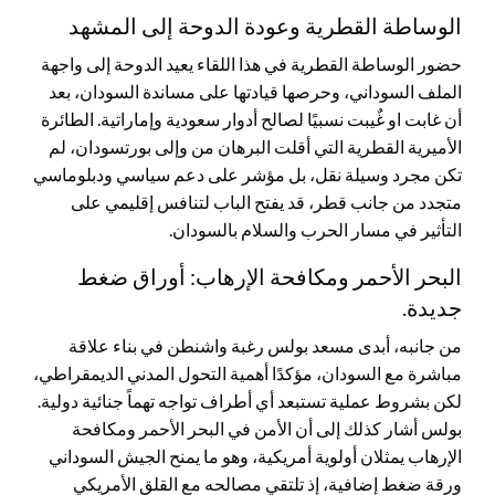
الوساطة القطرية وعودة الدوحة إلى المشهد
حضور الوساطة القطرية في هذا اللقاء يعيد الدوحة إلى واجهة
الملف السوداني، وحرصها قيادتها على مساندة السودان، بعد
أن غابت او غٌيبت نسبيًا لصالح أدوار سعودية وإماراتية. الطائرة
الأميرية القطرية التي أقلت البرهان من وإلى بورتسودان، لم
تكن مجرد وسيلة نقل، بل مؤشر على دعم سياسي ودبلوماسي
متجدد من جانب قطر، قد يفتح الباب لتنافس إقليمي على
التأثير في مسار الحرب والسلام بالسودان.
البحر الأحمر ومكافحة الإرهاب: أوراق ضغط
جديدة.
من جانبه، أبدى مسعد بولس رغبة واشنطن في بناء علاقة
مباشرة مع السودان، مؤكدًا أهمية التحول المدني الديمقراطي،
لكن بشروط عملية تستبعد أي أطراف تواجه تهماً جنائية دولية.
بولس أشار كذلك إلى أن الأمن في البحر الأحمر ومكافحة
الإرهاب يمثلان أولوية أمريكية، وهو ما يمنح الجيش السوداني
ورقة ضغط إضافية، إذ تلتقي مصالحه مع القلق الأمريكي