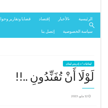
الرئيسية
الأخبار
إقتصاد
قضايا وتقارير وحوا
سياسة الخصوصية
إتصل بنا
ليمانيات / د. إدريس ليمان
لَوْلَا أَنْ تُفَنِّدُونِ ..!!
نُشر
12 مايو، 2023
في