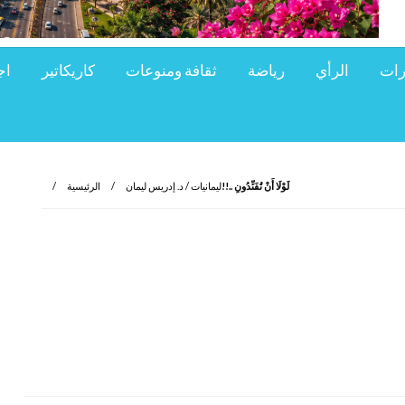
رات
الرأي
رياضة
ثقافة ومنوعات
كاريكاتير
اج
لَوْلَا أَنْ تُفَنِّدُونِ ..!!
ليمانيات / د. إدريس ليمان
الرئيسية