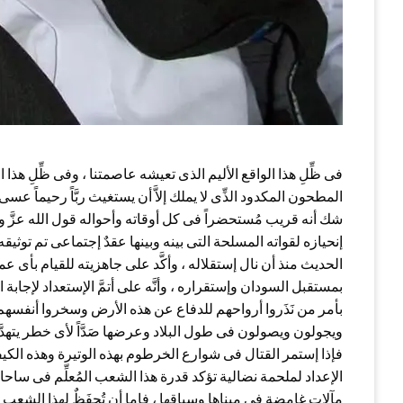
فى ظِّلِ هذا الواقع الأليم الذى تعيشه عاصمتنا ، وفى ظِّلِ هذ
المطحون المكدود الذِّى لا يملك إلاَّ أن يستغيث ربَّاً رحيماً عسى
شك أنه قريب مُستحضراً فى كل أوقاته وأحواله قول الله عزَّ وجَلَّ
إنحيازه لقواته المسلحة التى بينه وبينها عقدٌ إجتماعى تم توثيق
الحديث منذ أن نال إستقلاله ، وأكَّد على جاهزيته للقيام بأى ع
بمستقبل السودان وإستقراره ، وأنَّه على أتمَّ الإستعداد لإجابة 
بأمر من نَذَروا أرواحهم للدفاع عن هذه الأرض وسخروا أنفسهم 
ويجولون ويصولون فى طول البلاد وعرضها صَدَّاً لأى خطر يتهدَّ
فإذا إستمر القتال فى شوارع الخرطوم بهذه الوتيرة وهذه الكيفي
الإعداد لملحمة نضالية تؤكد قدرة هذا الشعب المُعلِّم فى ساحات
مآلات غامضة فى مبناها وسياقها ، فإما أن تُحفَظٌ لهذا الشعب عِ