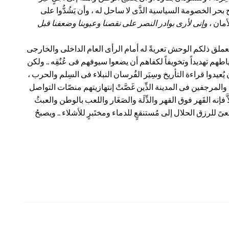
حر الخصومة السياسية الذَّى لا ساحل له ، وأن يَشُدُّوا على
أمان ،
وإنى لأرى بوادر النصر على نقصنا وعيوبنا وضعفنا قبل
ى وتعملق ذلكم الوحش تعريةً له أمام الرأى العام الداخلى والخارجى
سياطهم تهديداً وتخويفاً لكفاهم أن يضعوا سيوفهم فى عُنُقِه .. ولكن
أن يُعيدوا قراءة التأريخ وسِيَر الفُرسان النبلاء فى السِلم والحرب ،
قَدْ والمرجفين فى المدينة الذِّين غَصَّتْ إنتهازيتهم منصّات التواصل
َّ فإنه القَهر فوق القهر والذِّلَة والصَغَار واللعب بالوطن والعبثُ
مسعىً للرزق الحلال إلى مُستنقعٍ للدماء ومختَبرٍ للأشلاء .. ويصبحُ