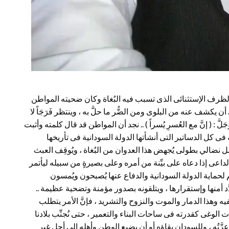
ا الظرف الإستثنائى الذى تسبب فيه البُغاة وكان ضحيته المواطن
 أن يكشف عنه من البلوى ومن الضُّر ما حلَّ به ، وينتظر فَرَجَاً لا
 : ( إنَّ مع العُسرِ يُسراً ) .. نجد أن المواطن قد قال كلمته وأثبت
ه فى كل الدساتير التى أنشأتها الدولة السودانية فى تأريخها
مل نضالي بطولى يُجهض هذا العدوان من البُغاة ، ويُوقِف العبث
الداعى إذا دعاه على بيِّنة من أمره وعلى بصيرةٍ من سبيله ليأتمر
لحماية الدولة السودانية والدفاع عنها يُصبحون ويُمسون
د أمنها وإستقرارها ، ويتلقونه بصدور مؤمنة وتضحية عظيمة ..
ه وهذا الدمار والموت والنزوح والتشريد ، فإنَّ الأمر يتطلب
 الوغى كقدرته فى ساحات البناء والتعمير ، حتى نُجنِّب بلادنا
زَّتُه ، وللسودان بقاؤه أو أن يضيع الوطن وأهله إلى أجلٍ غير