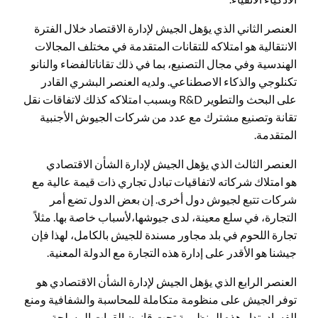
العنصر الثاني الذي يؤهل الجيش لإدارة الاقتصاد خلال الفترة
الانتقالية هو امتلاكه للتقانات المتقدمة في مختلف المجالات
الهندسية وفي مجال التصنيع، بما في ذلك تقاناتالفضاء والنانو
تكنلوجي والذكاء الاصطناعي. ولديه العنصر البشري القادر
على البحث والتطوير R&D وبسبب امتلاكه كذلك لاتفاقات نقل
تقانة وتصنيع مشترك مع عدد من شركات الجيوش الأجنبية
المتقدمة.
العنصر الثالث الذي يؤهل الجيش لإدارة الشأن الاقتصادي
هو امتلاك شركاته لاتفاقيات تبادل تجاري ذات قيمة عالية مع
شركات تتبع لجيوش دول أخرى. إن بعض الدول تضع أمر
التجارة، في سلع معينة، لدى جيوشها،لأسباب خاصة بها. مثلاً
تجارة اللحوم في بلد مجاور مسندة للجيش بالكامل، لهذا فإن
جيشنا هو الأقدر على إدارة هذه التجارة مع الدولة المعنية.
العنصر الرابع الذي يؤهل الجيش لإدارة الشأن الاقتصادي هو
توفر الجيش على منظومة متكاملة للمحاسبة والشفافية ومنع
الفساد، تدار هذه المنظومة تحت قانون القوات المسلحة