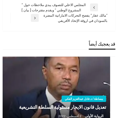
تصفّح
المجلس الاعلي للتصوف يبدي ملاحظات حول ”
المقالة
المشروع الوطني ” ويقدم مقترحات [ بيان ]
المقالات
السابقة
“مالك عقار” يفضح التحركات الاماراتية المضرة
المقالة
بالسودان في اروقة الإتحاد الأفريقي
التالية
قد يعجبك أيضاً
ببساطة / د.عادل عبدالعزيز الفكي
تعديل قانون الايجار مسئولية السلطة التشريعية
الرواية الأولى
2 أغسطس، 2022