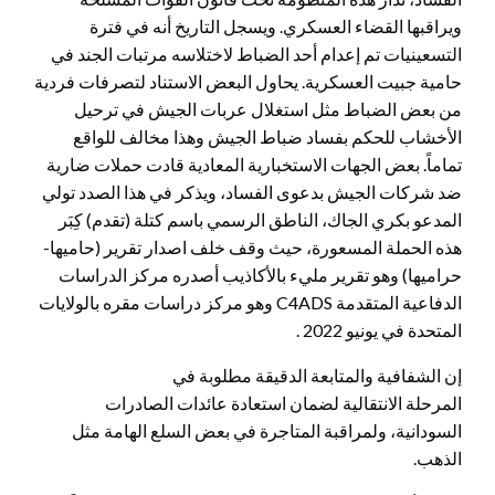
ويراقبها القضاء العسكري. ويسجل التاريخ أنه في فترة
التسعينيات تم إعدام أحد الضباط لاختلاسه مرتبات الجند في
حامية جبيت العسكرية. يحاول البعض الاستناد لتصرفات فردية
من بعض الضباط مثل استغلال عربات الجيش في ترحيل
الأخشاب للحكم بفساد ضباط الجيش وهذا مخالف للواقع
تماماً. بعض الجهات الاستخبارية المعادية قادت حملات ضارية
ضد شركات الجيش بدعوى الفساد، ويذكر في هذا الصدد تولي
المدعو بكري الجاك، الناطق الرسمي باسم كتلة (تقدم) كِبَر
هذه الحملة المسعورة، حيث وقف خلف اصدار تقرير (حاميها-
حراميها) وهو تقرير مليء بالأكاذيب أصدره مركز الدراسات
الدفاعية المتقدمة C4ADS وهو مركز دراسات مقره بالولايات
المتحدة في يونيو 2022 .
إن الشفافية والمتابعة الدقيقة مطلوبة في
المرحلة الانتقالية لضمان استعادة عائدات الصادرات
السودانية، ولمراقبة المتاجرة في بعض السلع الهامة مثل
الذهب.