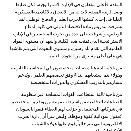
المقدم فأعلى مؤهلون في الإدارة الاستراتيجية، فكل ضابط
وصل لرتبة المقدم لا بد له من الالتحاق بالأكاديميةالعسكرية
العليا في إحدى كليتيها الحرب العليا أو الدفاع الوطني. لقد
تشرفت بتدريس مادة الاقتصاد الدولي في كلية الدفاع
الوطني، وأشرفت على عدد من بحوث الماجستير في الإدارة
الاستراتيجية الذي تمنحه هذه الكلية. وأشهد أن مستوى المواد
العلمية التي تقدم للدارسين، ومستوى البحوث التي يتم نقاشها
هي على أعلى مستوى من الجودة العلمية.
من ناحية ثانية هناك ضباط متخصصون في المحاسبة القانونية
وهؤلاء يتم استيعابهم ابتداءً وفق تخصصهم العلمي، ويُدعم
مسارهم بالتدريب العسكري والدورات المتخصصة.
من ناحية ثالثة استطاعت القوات المسلحة عبر منظومة
الصناعات الدفاعية من استيعاب مهندسين وتقنيين متخصصين
في شركاتها المختلفة، وأجزلت لهم العطاء فبقوا بالسودان
كعقول سودانية كفؤة ومؤهلة، وليس سراً أن إدارة الحرب
الالكترونية التي تتم حالياً يقوم عليها هؤلاء الشباب
الأذكياء الأنقياء.