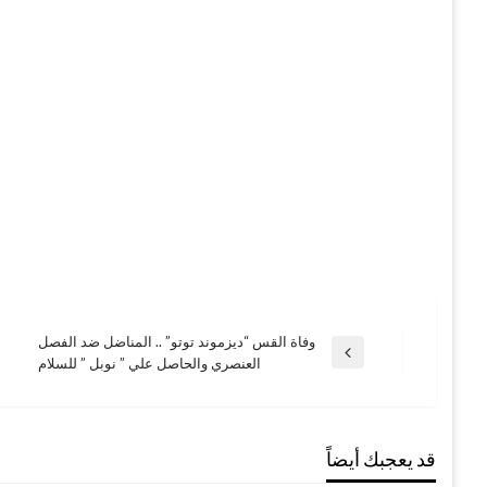
وفاة القس “ديزموند توتو” .. المناضل ضد الفصل
تصفّح
المقالة
العنصري والحاصل علي ” نوبل ” للسلام
السابقة
المقالات
قد يعجبك أيضاً