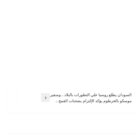
السودان يطلع روسيا علي التطورات بالبلاد .. وسفير
المقالة
موسكو بالخرطوم يؤكد الإلتزام بشحنات القمح ..
التالية
الأخبار
د.جبريل ابراهيم للصحفيين أمس : مصر