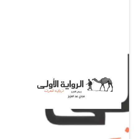
نروي لتعرف
الرواية الأولى