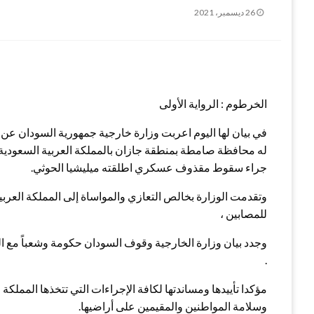
نُشر
26 ديسمبر، 2021
في
الخرطوم : الرواية الأولى
في بيان لها اليوم اعربت وزارة خارجية جمهورية السودان عن با
له محافظة صامطة بمنطقة جازان بالمملكة العربية السعودية
جراء سقوط مقذوف عسكري اطلقته ميليشيا الحوثي.
وتقدمت الوزارة بخالص التعازي والمواساة إلى المملكة العربية
للمصابين ،
وجدد بيان وزارة الخارجية وقوف السودان حكومة وشعباً مع ال
.
مؤكدا تأييدها ومساندتها لكافة الإجراءات التي تتخذها المملك
وسلامة المواطنين والمقيمين على أراضيها.