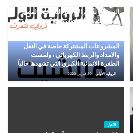
تدعم الإستقرار والأمن والتوافق في
السودان بحكم الأواصر التاريخة والمصير
المشترك ، ولنا تواصل معها كحركة .. وفي
زيارتي الأخيرة للقاهرة ولقاءاتي
بالمسئولين وجدتهم يتقدمون علينا في تنفيذ
المشروعات المشتركة خاصة في النقل
والامداد والربط الكهربائي ، ولمست
الطفرة الانمائية الكبري التي تشهدها حالياََ
الرواية الأولى
20 فبراير، 2022
الأخبار