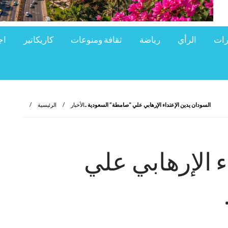
رات
الرأي
رياضة
ثقافة ومنوعات
كاريكاتير
اج
السودان يدين الإعتداء الإرهابي علي “صامطة” السعودية ..
الأخبار
الرئيسية
ء الإرهابي علي