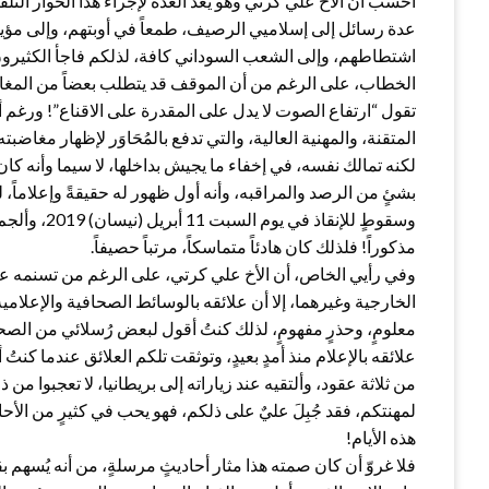
أحسبُ أن الأخ علي كرتي وهو يعد العُدة لإجراء هذا الحوار التل
عدة رسائل إلى إسلاميي الرصيف، طمعاً في أوبتهم، وإلى مؤي
اشتطاطهم، وإلى الشعب السوداني كافة، لذلكم فاجأ الكثيرون – 
الخطاب، على الرغم من أن الموقف قد يتطلب بعضاً من المغاضبة 
تقول “ارتفاع الصوت لا يدل على المقدرة على الاقناع”! ورغم أ
المتقنة، والمهنية العالية، والتي تدفع بالمُحَاوَر لإظهار مغاض
لكنه تمالك نفسه، في إخفاء ما يجيش بداخلها، لا سيما وأنه كان
بشئٍ من الرصد والمراقبه، وأنه أول ظهور له حقيقةً وإعلاماً
وسقوطٍ للإنق
مذكوراً! فلذلك كان هادئاً متماسكاً، مرتباً حصيفاً.
وفي رأيي الخاص، أن الأخ علي كرتي، على الرغم من تسنمه عدة
الخارجية وغيرهما، إلا أن علائقه بالوسائط الصحافية والإعلامي
معلومٍ، وحذرٍ مفهومٍ، لذلك كنتُ أقول لبعض رُسلائي من الصحا
علائقه بالإعلام منذ أمدٍ بعيدٍ، وتوثقت تلكم العلائق عندما ك
من ثلاثة عقود، وألتقيه عند زياراته إلى بريطانيا، لا تعجبوا م
لمهنتكم، فقد جُبِلَ عليٌ على ذلكم، فهو يحب في كثيرٍ من الأح
هذه الأيام!
فلا غروّ أن كان صمته هذا مثار أحاديثٍ مرسلةٍ، من أنه يُسهم 