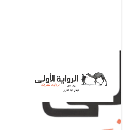
نروي لتعرف
الرواية الأولى