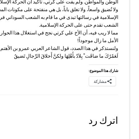
الوطن والمواطن. ولم يفت على كرتي، تأكيد أن الحركة الإسلام
ولا تُضيق واسعاً، ولا تغلق باباً، بل هي منفتحة على مكونات ال
الإسلامية في رسالتها تبدى في ما قام به الشعب السوداني في 
الشعب تقدم حتى على الحركة الإسلامية.
مما لا ريب فيه، أن الأخ علي كرتي نجح في استغلال هذا الحوا
الأمل ما زال موجوداً!
ولنستذكر في هذا الصدد، قول الشاعر العربي عمرو بن الأهتم 
لَعَمْرُكَ ما ضاقَت ْ بِلاَدٌ بأَهْلِهَا ولكنَّ أَخلاقَ الرِّجالِ تَضيقُ
شارك هذا الموضوع:
مشاركة
اترك رد