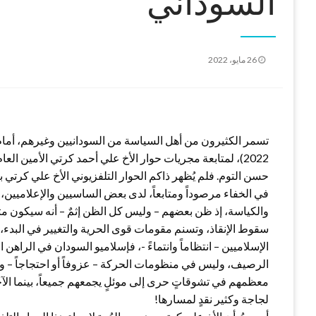
السوداني
نُشر
26 مايو، 2022
في
2022)، لمتابعة مجريات حوار الأخ علي أحمد كرتي الأمين الع
حسن التوم. فلم يُظهر ذاكم الحوار التلفزيوني الأخ علي كرتي
في الخفاء مرصوداً ومتابعاً، لدى بعض الساسيين والإعلاميي
والكياسة، إذ ظن بعضهم – وليس كل الظن إثمٌ – أنه سيكون متوتر
سقوط الإنقاذ، وتسنم مقومات قوى الحرية والتغيير في البدء، ل
الإسلاميين – انتظاماً وانتماءً -، فإسلاميو السودان في الراهن 
الرصيف، وليس في منظومات الحركة – عزوفاً أو احتجاجاً – و
معظمهم في تشوقاتٍ حرى إلى موئلٍ يجمعهم جميعاً، بينما ال
لجاجة وكثير نقدٍ لمسارها!