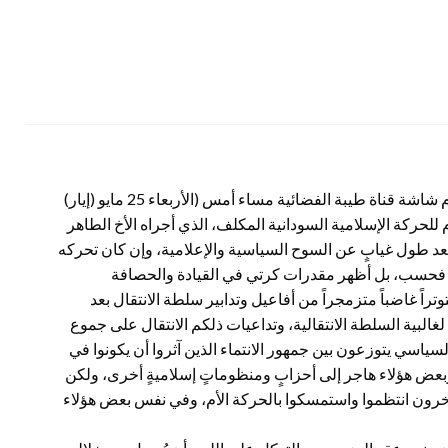
تسمر الكثيرون من أهل السياسة من السودانيين وغيرهم، أمام شاشة قناة طيبة الفضائية مساء أمس (الأربعاء 25 مايو (إيار)
ام للحركة الإسلامية السودانية المكلف، الذي أجراه الأخ الطاهر
 بعد طول غيابٍ عن السوح السياسية والإعلامية، وإن كان تحركه
ن، فحسب، بل أظهر مقدرات كرتي في القيادة والحصافة
اً غاضباً متزمجراً من أفاعيل وتدابير سلطة الانتقال بعد
غالبية السلطة الانتقالية، وتداعيات ذلكم الانتقال على جموع
السياسي يتوزعون بين جمهور الانتماء الذين آثروا أن يكونوا في
بعض هؤلاء هاجر إلى أحزابٍ ومنظوماتٍ إسلاميةٍ أخرى، ولكن
آخرون انتظموا واستمسكوا بالحركة الأم، وفي نفس بعض هؤلاء