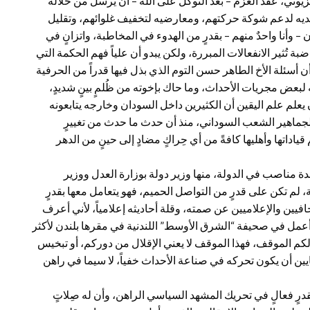
فزيوني، عقد العزم – بعد التوكل على الله – أن يُرسل من خلاله
ديه لدعم شوكة حركتهم، ومعارضيه لتخفيف غلوائهم، وتقليل
وأنا واحدٌ منهم – بقدرٍ من الهدوء في المخاطبة، واتزانٍ في
تُثير الانفعالات المبررة، ولكن يبدو أن علياً فهم الحكمة التي
ن أسئلة الأخ الطاهر حسن التوم الذي بذل فيها قدراً من الحرفية
بته لبعض مجريات الأحداث، وما حاك بإخوته من ظُلمٍ بينٍ شديدٍ،
 يعلم علم اليقين أن الكثيرين داخل السودان وخارجه يتابعونه
، لجماهير الشعب السوداني، منذ أن حدث ما حدث من تغييرٍ
اذ في يوم السبت 11 أبريل (نيسان) 2019، وألجم قياداتها وأهليها كافةً من أي حِراكٍ مضادٍ إلى حينٍ من الدهر
 مناصب في الدولة، منها وزير دولة بوزارة العدل ووزير
ة، لم تكن على قدرٍ من التواصل الحميم، فهو يتعامل معها بقدرٍ
فيين والإعلاميين عن صمته، وقلة أحاديثه إعلامياً، لأني أعرف
نتُ أعمل في صحيفة “الشرق الأوسط” اللندنية في مقرها بلندن لأكثر
ن ذلكم الموقف، فهذا الموقف لا يعني الإقلال من دوركم، أو تبخيس
ايين أن يكون تحركه في صناعة الأحداث خفياً، لا سيما في راهن
بقدرٍ فعالٍ في تحريك المشهد السياسي الراهن، وأن له صِلاتٍ