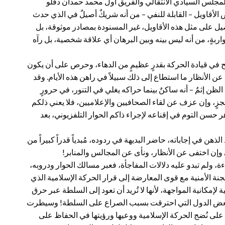
المجلس السيادي الانتقالي والفريق أول محمد حمدان دقلو
لأقاويل – القابلة للنفي – من أنه شريكٌ أصيلٌ في الذي حدث
د أجاب بشئٍ من التفاصيل على مثل هذه الأقاويل، غير المسنودة بمصادر موثوقة، بل
ربةٍ، من أنه ليس بينه وبين البرهان أي علاقة شخصية، بل رآه
ح في قيادة الحركة بقدرٍ عظيمٍ من الدهاء، وحرص على أن يكون
عن الأنظار ما استطاع إلى ذلك سبيلاً في راهن هذه الأيام. وقد
ظن إثمٌ – أنه ساكنٌ بينما حراكه يغلي في التنور، في حرورٍ
ٍ، وإن عزف عن لقاء الصحافيين والإعلاميين، فلا يعني ذلكم
هر حسن التوم في إقناعه لإجراء ذاكم الحوار التلفزيوني، بعد
ذهن في إجاباته، حاضر البديهة في ردوده، مُبدياً قدراً كبيراً من
ى وإن اختفى عن الأنظار، ونأى عن المجالس والمنابر!
جاءة، ولم تبدو عليه دلالات المفاجأة، فعبر مسالك الحوار ودروبه،
للجنة الأمنية مع قوى المعارضة إلى قرار الحركة الإسلامية الذي
 لإمكانية المواجهة، لأنها لا تُريد أن تعود إلى السلطة عبر حرق
 في بعض الدول التي احترقت بسبب الصراع على السلطة! وسيطرت
 على نُضج الحركة الإسلامية ووعيها ورؤيتها في الحفاظ على