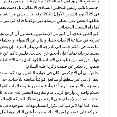
واتصالاتٍ بالفريق أول عبد الفتاح البرهان عبد الرحمن رئيس 
(حميتي) نائب رئيس المجلس السيادي الانتقالي، بل ذهبت بعض ا
في 25 أكتوبر (تشرين الأول) 2021! وق
يطلقها البعض على مظاننٍ مرسلةٍ غير مؤكدة! فأكد في غير موا
كما رآه الشعب السوداني.
أكبر الظن عندي، أن كثير من الإسلاميين يعتقدون أن كرتي نج
تحركه في صناعة الأحداث خفياً، والنأي عن الأضواء، والاختفاء 
ساعدته في ذلكم جِبِلته إلى الدرجة التي يظن المرء – إن بعض ال
يضبط درجاته تماماً! فإن أحجم عن الحديث، فليس ذاكم عن عجز
جهله بدورهم. من هنا ينبغي الإشادة بالجُهد الذي بذله الأخ الطا
صمتٍ زاد بكثيرٍ عن صمت زكريا عليه السلام!
أخلصُ إلى أن الأخ كرتي، كان في حواره التلفزيوني ذاكم، متقد ال
التفاءل في غير شططٍ أو مبالغةٍ، مُؤكداً متابعته للأحداث، حت
ولقد رُتب الأمر معه ترتيباً دقيقاً، فلم تظهر عليه علامات الفُ
بحنكةٍ واقتدارٍ.. وأرجع كرتي عدم مقاومة التغيير الذي قادته ا
اتخذته القيادة بالإجماع، على الرغم من امتلاك الحركة الإسلامية
البلاد. كما أنها لا ترغب في تكرار السيناريوهات الموجودة
الحركة على عضويتها من الانفلات، حرصاً على البلاد. وهذا يدل