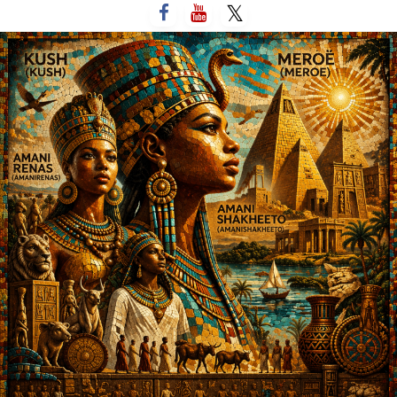
لتخطي
لى
لمحتوى