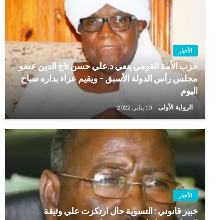
الأخبار
حزب الأمة القومي ينعي د.علي حسن تاج الدين عضو
مجلس رأس الدولة الأسبق – ويقيم عزاء بداره صباح
اليوم
الرواية الأولى
10 يناير، 2022
الأخبار
خبير قانوني : التسوية حال ارتكزت علي وثيقة