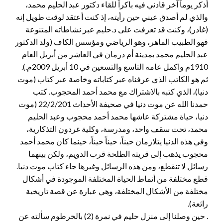
أذكر يوماً آخر قادني فيه باكراً للقاء دكتور عبد الحليم محمد،
والذي لم أصدق عيني حين رأيته، إذ كنت أعتقد لوقت طويل إنه
(غادر)، وكنت قد تعرفت على د.حليم عبر نشاطاته المتنوعة
فهو الطبيب الماهر، وهو الرياضي ومؤسس الكاف (ولد الدكتور
عبد الحليم محمد بمدينة أم درمان في العاشر من أبريل العام
1910م واكمل عامه التاسع والتسعين في 10 أبريل 2009م.).
ثم هو الكاتب الذي عرفناه عبر كتاباته وخاصة عبر كتاب (موت
دنيا)، الذي كتبه بالاشتراك مع محمد أحمد المحجوب. كتب
حمدنا الله عن موت دنيا في صحيفة الأحداث 22/2/201 (موت
دنيا، حياة مشتركة عاشها محمد أحمد محجوب وعبد الحليم
محمد، تحت سقف واحد، ومدرسة، وكلية غردون التذكارية،
وفي هذه الدنيا يتلازمان حيناً، حيناً حيناً، حينما كان محمد أحمد
محجوب يذهب إلى قريته الطلحة قرب الدويم، ولكن بينهما
رسائل لا تنقطع، ومن هذه الرسائل وغيرها جاء كتاب موت دنيا.
قطع مختلفة من أنماط الحياة المختلفة الموجودة في أشكال
مختلفة من الأشكال المختلفة، وهي عبارة عن قصة تاريخية
رائعة).
. حين وصلنا إلى منزل حليم في نمرة (2) بالخرطوم سألته عن