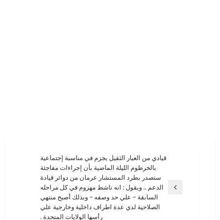
تصفّح
قيادي من العيار الثقيل يجزم في مناسبة إجتماعية
بالخرطوم الليلة الماضية بأن إجراءات مفاجئة
المقالات
ستصدر بطرد المستشار عرمان من دوائر قيادة
الدعم .. ويقول : انه ناشط مهزوم في كل مراحله
المقالة
السابقة – علي حد وصفه – وبذلك أصبح منتهي
السابقة
الصلاحية لدي عدة اطراف داخلية وخارجية علي
رأسها الولايات المتحدة .