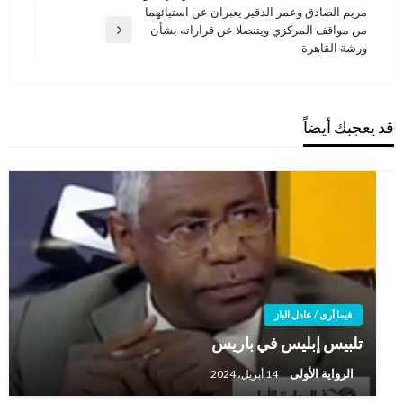
مريم الصادق وعمر الدقير يعبران عن استيائهما
من مواقف المركزي ويتنصلا عن قراراته بشأن
المقالة
ورشة القاهرة
التالية
قد يعجبك أيضاً
فيما أرى / عادل الباز
تلبيس إبليس في باريس
الرواية الأولى
14 أبريل، 2024