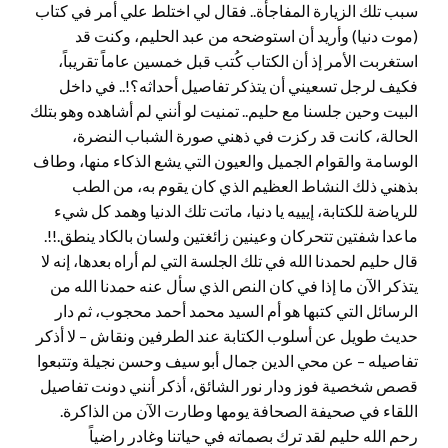
سبب تلك الزيارة المفاجأة.. فقال لي اختلط علي أمر في كتاب
(موت دنيا) وأريد أن استوضحه من عبد الحليم، وكنت قد
استغربت الأمر إذ أن الكتاب كُتب قبل خمسين عاماً تقريباً،
فكيف لرجل تسعيني أن يتذكر تفاصيل أحداثه؟!.. في داخل
البيت وحين جلسنا مع حليم.. تمنيت لو أنني لم أشاهده وهو بتلك
الحالة، كانت قد ركزت في ذهني صورة الشباب النضرة،
الوسامة والقوام الجميل والعيون التي يشع الذكاء منها، وطاف
بذهني ذلك النشاط العظيم الذي كان يقوم به، من الطب
للرياضة للكتابة، إيييه يا دنيا، ماتت تلك الدنيا وهمد كل شيء
ماعدا شفتين تتحركان وعينين زائغتين ولسان بالكاد ينطق.!!.
قال حليم لحمدنا الله في تلك الجلسة التي لم أراه بعدها، إنه لا
يتذكر الآن ما إذا في كان النص الذي سأل عنه حمدنا الله من
الرسائل التي كتبها هو أم السيد محمد أحمد محجوب، ثم دار
حديث طويل عن أسلوب الكتابة عند الطرفين ونقاش – لا أذكر
تفاصيله – عن محي الدين جمال أبو سيف وحسن نجيلة وتتبعوا
قصص شخصية فوز ودار نور الشائق، أذكر أنني دونت تفاصيل
اللقاء في صحيفة الصحافة يومها وطارت الآن من الذاكرة.
رحم الله حليم لقد ترك بصماته في حياتنا وغادر راضياً