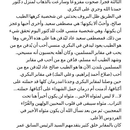
الثالثة فجراً. صحوت مفزوعاً وسارعت بالذهاب لمنزل دكتور
حمدنا الله وجري على البكري.
في الطريق ظل البروف يحدثني عن شخصية كرهها الطيب
صالح، وأحبّ ألا يكونها؛ هي مصطفى سعيد. وأخرى أحبها وعجز
أن يكونها، وهي شخصية منسي. قلت للدكتور اليوم تحقق شيء
من ذلك. فمصطفى سعيد عاد ليُدفن هنا على هذه الأرض، وها
هو الطيب يعود ليدفن في البكري. منسي أحب أن يُدفن مع من
يحب في مقابر المسلمين، وكان أهله يحسبون أنه مسيحي..
وشهد الطيب أنه مسلم، فدُفن مع من أحب في مقابر
المسلمين بلندن. الآن ها هو الطيب صالح عاد ليُدفن مع من
أحب (صلاح أحمد إبراهيم، وعلي المك) في مقابر البكري.
حين وصلنا لمقابر البكرى وجدنا امدرمان كلها قد حملته على
أكتافها، أدمنت أم درمان حمل الشهداء على أكتافها. حملته…
لا… لا ليس لمثواه الأخير… مثواه لن يكون أخيراً هنا تحت
التراب.. مثواه سيبقى في قلوب المحبين الولِهين والقُرّاء
المعجبين، ثم من بعد نسأل الله أن يكون مثواه الأخير في
الفردوس الأعلى.
كان بالمقابر خلق كثير يتقدمهم السيد الرئيس السابق عمر