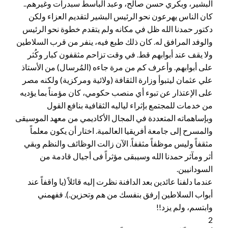
البشير، وبكري حسن صالح، وعبد الباسط سبدرات وغيرهم..
كان الناس يهرعون نحو الرئيس البشير لتقديم العزاء ولكن
دكتور حمدنا الله ظل في مكانه ولم يتقدم خطوة نحو الرئيس
والوفد المرافق له. كان ذلك طبع فيه، ينفر من قرب السلاطين
ولا يقف عند أبوابهم قط. في وقت تزاحم مثقفون كبار وكُثر
على أبوابهم. وأعرف كم من مرة جاءه (المُرسال) من الأستاذ
علي عثمان ليتبوأ وزارة الثقافة (ولائية ومركزية) ولكنه مصر
على الإعتذار عن تبوء أي منصب حكومي، كان مؤمناً بما يؤديه
من خدمات للمجتمع بإثراء لياليه الثقافية بنافع القول
وبإساهماته المتعددة في المجال الأكاديمي من معهد الموسيقى
والمسرح إلى جامعة أفريقيا العالمية. اختار أن يكون معلماً
مثقفاً وليس موظفاً مثقفاً. الآن زالت الوظائف والنظم وبقي
أثر ومآثر حمدنا الله وسيبقى مؤثراً فى أجيال قادمة من
السودانيين.
عندما دلفنا عائدين بعد الدافنة نظرت إليه قائلاً (يا واقفاً عند
أبواب السلاطين إرفق بنفسك من هم وتحزين.). ففهمني
وابتسم، ولم يزد!!
2