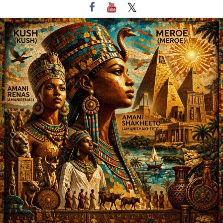
لتخطي
لى
لمحتوى