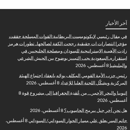
آخر الأخبار
في مقال رئيسي لإيكونومست البريطانية:القوات المسلحة حققت
مؤخرا انتصارات ات حقيقية رجحت الكفة لصالحها.. تطورات هرمز
زادت الأهمية الاستراتيجية للسودان ومصلحة الخليجيين في
استقراره..السعودية يجب التمييز بوضوح بين الجيش الشرعي
والمليشيا
8 أغسطس، 2026
رئيس حزب الأمة القومي المكلف يوجّه بانعقاد اجتماع الهيئة
المركزية ويشكّل اللجنة العليا للإعداد
8 أغسطس، 2026
إثيوبيا والبحر الأحمر… من عُقدة الجغرافيا إلى مشروع قوة
8
أغسطس، 2026
هل نحن آخر جيل يبرمج الحاسوب؟
8 أغسطس، 2026
حاتم السر يعلق علي مسار الحوار السوداني/ السوداني
8 أغسطس،
2026