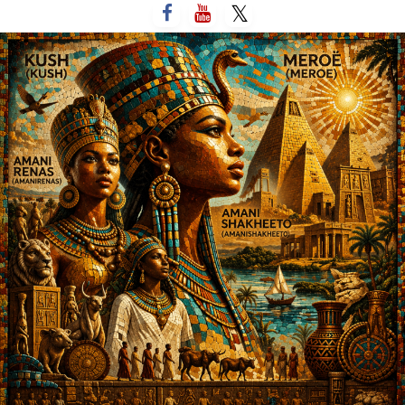
لتخطي
لى
لمحتوى