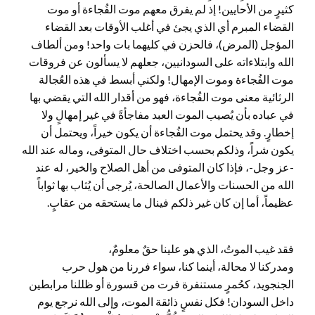
كثيرٍ من الأحايين! إذ لم يفرق معهم موت الفُجاءة أو موت
القضاء المبرم أي الذي يجئ في أغلب الأوقات بعد القضاء
المؤجل (المرض)، فالحزن في كليهما بات واحد! ومن ألطاف
الله وابتلاءاته على السودانيين، جعلهم لا يسألون عن فروقات
موت الفُجاءة وموت الإمهال! ولكني أبسط في هذه العُجالة
الرثائية معنى موت الفُجاءة، فهو من أقدار الله التي يقضي بها
في عباده بأن يُصيب الموت العبد مفاجأةً في غير إمهالٍ ولا
إخطارٍ. وقد يحتمل موت الفُجاءة أن يكون خيراً، ويحتمل أن
يكون شراً، وذلكم بحسب اختلاف حال المتوفى، وماله عند الله
-عز وجل-، فإذا كان المتوفى من أهل الصلاح والخير، له عند
الله من الحسنات والأعمال الصالحة، يُرجى أن يُثاب بها ثواباً
عظيماً، أما إن كان غير ذلكم فينال ما يستحقه من عقابٍ.
فقد غيب الموتُ، الذي هو علينا حقٌ معلومٌ،
ومدركنا لا محالة، أينما كنا، سواء فررنا من هول حرب
الجنجويد، كحُمرٍ مستنفرة فرت من قسورة أو ظللنا مرابطين
داخل السودان! فكل نفسٍ ذائقة الموت، وإلى الله نرجع يوم