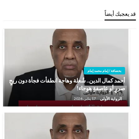
قد يعجبك أيضاً
بحصافة / إمام محمد إمام
أحمد كمال الدين.. شُعلة وهاجة انطفأت فجأة دون ريحٍ
صررٍ أو عاصفةٍ هوجاء!
الرواية الأولى
17 يناير، 2026