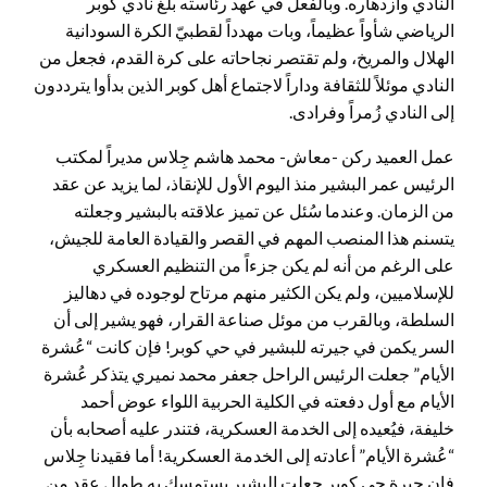
النادي وازدهاره. وبالفعل في عهد رئاسته بلغ نادي كوبر
الرياضي شأواً عظيماً، وبات مهدداً لقطبيّ الكرة السودانية
الهلال والمريخ، ولم تقتصر نجاحاته على كرة القدم، فجعل من
النادي موئلاً للثقافة وداراً لاجتماع أهل كوبر الذين بدأوا يترددون
إلى النادي زُمراً وفرادى.
عمل العميد ركن -معاش- محمد هاشم جِلاس مديراً لمكتب
الرئيس عمر البشير منذ اليوم الأول للإنقاذ، لما يزيد عن عقد
من الزمان. وعندما سُئل عن تميز علاقته بالبشير وجعلته
يتسنم هذا المنصب المهم في القصر والقيادة العامة للجيش،
على الرغم من أنه لم يكن جزءاً من التنظيم العسكري
للإسلاميين، ولم يكن الكثير منهم مرتاح لوجوده في دهاليز
السلطة، وبالقرب من موئل صناعة القرار، فهو يشير إلى أن
السر يكمن في جيرته للبشير في حي كوبر! فإن كانت “عُشرة
الأيام” جعلت الرئيس الراحل جعفر محمد نميري يتذكر عُشرة
الأيام مع أول دفعته في الكلية الحربية اللواء عوض أحمد
خليفة، فيُعيده إلى الخدمة العسكرية، فتندر عليه أصحابه بأن
“عُشرة الأيام” أعادته إلى الخدمة العسكرية! أما فقيدنا جِلاس
فإن جيرة حي كوبر جعلت البشير يستمسك به طوال عقد من