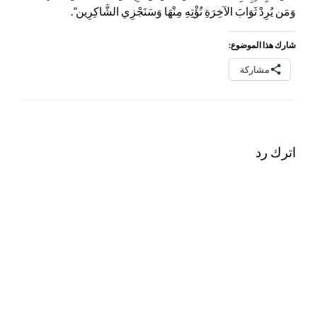
وَمَن يُرِدْ ثَوَابَ الآخِرَةِ نُؤْتِهِ مِنْهَا وَسَنَجْزِي الشَّاكِرِين”.
شارك هذا الموضوع:
مشاركة
اترك رد