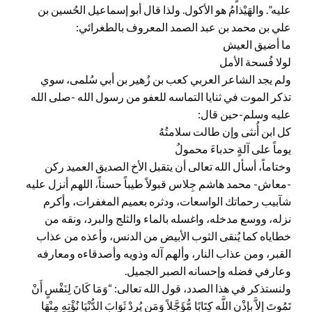
عليه”. والهَيْذامُ هو الأكول. ولذا قال أبو إسماعيل الحُسين بن
علي بن محمد بن عبد الصمد المعروف بالطغرائي:
ما أضيق العيش
لولا فُسحة الأمل
ولم يجد الشاعر العربي كعب بن زُهير بن أبي سُلمى، سوي
تذكر الموت في ثنايا التماسه للعفو من رسول الله -صلى الله
عليه وسلم-حين قال:
كل ابن أُنثى وإن طالت سلامتُهُ
يوماً على آلةٍ حدباءَ محمولُ
وختاماً، أسأل الله تعالى أن يتقبل الأخ الصديق العميد ركن
-معاش- محمد هاشم جِلاس قبولاً طيباً حسناً، اللهم أنزل عليه
شآبيب رحماتك الواسعات، ودثره بعميم المغفرات، وأكرم
نزله، ووسع مدخله، واغسله بالماء والثلج والبرد، ونقه من
خطاياه كما يُنقى الثوب الأبيض من الدنس، وأعذه من عذاب
القبر، ومن عذاب النار، وألهم آله وذويه وأصدقاءه ومعارفه
وعارفي فضله وإحسانه الصبر الجميل.
ولنستذكر في هذا الصدد، قول الله تعالى: “وَمَا كَانَ لِنَفْسٍ أَنْ
تَمُوتَ إِلاَّ بِإِذْنِ اللَّه كِتَابًا مُّؤَجَّلاً وَمَن يُرِدْ ثَوَابَ الدُّنْيَا نُؤْتِهِ مِنْهَا