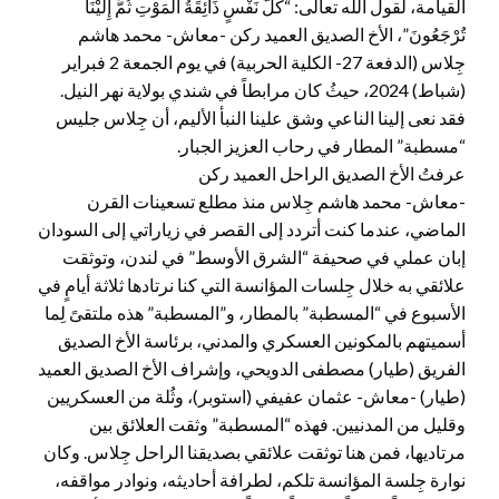
القيامة، لقول الله تعالى: “كُلُّ نَفْسٍ ذَائِقَةُ الْمَوْتِ ثُمَّ إِلَيْنَا
تُرْجَعُونَ”، الأخ الصديق العميد ركن -معاش- محمد هاشم
جِلاس (الدفعة 27- الكلية الحربية) في يوم الجمعة 2 فبراير
(شباط) 2024، حيثُ كان مرابطاً في شندي بولاية نهر النيل.
فقد نعى إلينا الناعي وشق علينا النبأ الأليم، أن جِلاس جليس
“مسطبة” المطار في رحاب العزيز الجبار.
عرفتُ الأخ الصديق الراحل العميد ركن
-معاش- محمد هاشم جِلاس منذ مطلع تسعينات القرن
الماضي، عندما كنت أتردد إلى القصر في زياراتي إلى السودان
إبان عملي في صحيفة “الشرق الأوسط” في لندن، وتوثقت
علائقي به خلال جِلسات المؤانسة التي كنا نرتادها ثلاثة أيامٍ في
الأسبوع في “المسطبة” بالمطار، و”المسطبة” هذه ملتقىً لِما
أسميتهم بالمكونين العسكري والمدني، برئاسة الأخ الصديق
الفريق (طيار) مصطفى الدويحي، وإشراف الأخ الصديق العميد
(طيار) -معاش- عثمان عفيفي (استوبر)، وثُلة من العسكريين
وقليل من المدنيين. فهذه “المسطبة” وثقت العلائق بين
مرتاديها، فمن هنا توثقت علائقي بصديقنا الراحل جِلاس. وكان
نوارة جِلسة المؤانسة تلكم، لطرافة أحاديثه، ونوادر مواقفه،