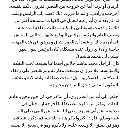
الزمان أو يزيد! أما عن خروجه من القصر، فيروي ذلكم بنفسه،
“خرجت بإرادتي.. وعندما قررت ذلك ذهبت إلى الرئيس وقلت
له: لم يعد لديّ أية رغبة للعمل في القوات المسلحة أكثر من
ذلك، ثم قدمت استقالتي بالمكتب وظلت معلقة لمدة عام
ونصف العام والرئيس يرفض التوقيع عليها وإحالتي للمعاش
إلى أن تم ذلك. وأعتقد أن العمل شاق ومرهق في هذه المهنة،
خاصة وأن (أي زول عنده مشكلة، كان الرئيس يقول ليهو
أمشي لي محمد هاشم)”.
كان الراحل محمد هاشم جِلاس اجتماعياً بطبعه، يُحب التفكه
والمؤانسة، فلا غروّ أن توسعت معارفه ولم تقتصر على رفقاء
السلاح من العسكريين، بل امتدت صداقاته واتصالاته وعلائقه
بالمكون المدني داخل السودان وخارجه.
أخلص إلى أنه من الضروري، أن نتذكر في كل حين وحين، هاذم
اللذات، ونكثر من ذكره، تصديقاً لما أخرجه ابن حبان في
صحيحه، عن أبي هريرة رضي الله عنه، عن النبي صلى الله
عليه وسلم، قال: “أكثروا ذكر هاذم اللذات، فما ذكره عبدٌ قط
وهو في ضيقٍ، إلا وسعه عليه، ولا ذكره وهو في سعةٍ، إلا ضيقه