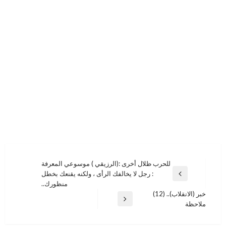
تصفّح
للحرب ظلال أخرى :(الرزيقي ) موسوعي المعرفة
: رجل لا يخالفك الرأى ، ولكنه يقنعك بخطل
المقالات
المقالة
منظورك..
السابقة
خبر (الانقلاب).. (12)
المقالة
ملاحظة
التالية