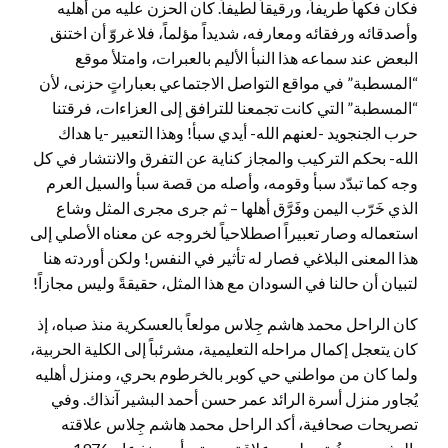
فكان فكهاً طريفاً، ورقيقاً لطيفاً. كان الحزن عليه من أهليه
وأصدقائه ورفقائه ومعارفه، شديداً مؤلماً، فلا غروّ أن اختنق
البعض عند سماعه هذا النبأ الأليم بالعبرات، وامتلأ موقع
“المسطبة” في مواقع التواصل الاجتماعي بعباراتٍ حزنى، لأن
“المسطبة” التي كانت تجمعنا للترافق إلى العزاءات، فرقتنا
حرب الجنجويد -لعنهم الله- أيدي سبأ! وهذا التعبير -يا هداك
الله- بحكم التركيب والمجاز كناية عن التفرق والانتشار في كل
وجه كما تبدّد سبأ وقومه، وأصله من قصة سبأ والسيل العرم
الذي خَرّب اليمن وفَرَّق أهلها – ثم جرى مجرى المثل وشاع
استعماله وصار تعبيراً اصطلاحياً لخروجه عن معناه الأصلي إلى
هذا المعنى البلاغي فصار له تأثير في النفس! ولكن أوردته هنا
لتبيان أن حالنا في السودان مع هذا المثل، حقيقةً وليس مجازاً!
كان الراحل محمد هاشم جِلاس مولعاً بالعسكرية منذ صباه، إذ
كان يتعجل إكمال مراحله التعليمية، مشرئباً إلى الكلية الحربية،
ولما كان من مواطني حي كوبر بالخرطوم بحري، ومنزل أهليه
يُجاور منزل أسرة الرائد عمر حسن أحمد البشير آنذاك. وفي
تصريحات صحافية، أكد الراحل محمد هاشم جِلاس علاقته