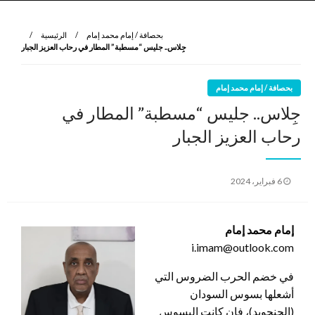
نروي لتعرف
الرواية الأولى
بحصافة / إمام محمد إمام
الرئيسية
جِلاس.. جليس “مسطبة” المطار في رحاب العزيز الجبار
بحصافة / إمام محمد إمام
جِلاس.. جليس “مسطبة” المطار في
رحاب العزيز الجبار
نُشر
6 فبراير، 2024
في
إمام محمد إمام
i.imam@outlook.com
في خضم الحرب الضروس التي
أشعلها بسوس السودان
(الجنجويد)، فإن كانت البسوس