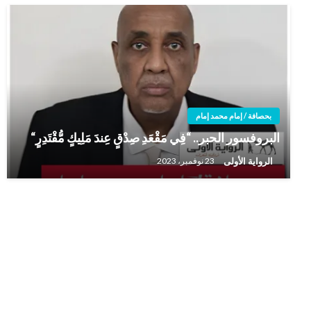
بحصافة / إمام محمد إمام
البروفسور الحبر.. “فِي مَقْعَدِ صِدْقٍ عِندَ مَلِيكٍ مُّقْتَدِرٍ“
الرواية الأولى
23 نوفمبر، 2023