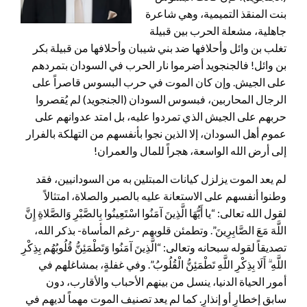
بنت المنقذ التميمية، وهي شاعرة
جاهلية، مشعلة الحرب بين قبيلة
تغلب بن وائل وأحلافها ضد بني شيبان وأحلافها من قبيلة بكر
بن وائل! فالجنجويد أضرموا نار الحرب في السودان بتمردهم
على الجيش. وإن كان الموت في حرب البسوس قاصراً على
الرجال المحاربين، فبسوس السودان (الجنجويد) لم يُقصروا
حربهم على الجيش الذي تمردوا عليه، بل امتد عدوانهم على
عموم أهل السودان، إلا الذين نجوا بأنفسهم من التهلكة بالفرار
إلى أرض الله الواسعة، هجراً للمال والعمران!
لم يعد الموت يزلزل كيانات المبتلين به من السودانيين، فقد
وطنوا أنفسهم على الاستعانة عليه بالصبر والصلاة، امتثالاً
لقول الله تعالى: “يا أَيُّهَا الَّذِينَ آمَنُوا اسْتَعِينُوا بِالصَّبْرِ وَالصَّلاةِ إِنَّ
اللَّهَ مَعَ الصَّابِرِينَ”. وتطمئن قلوبهم -رغم المأساة- بذكر الله،
تصديقاً لقوله سبحانه وتعالى: “الَّذِينَ آمَنُوا وَتَطْمَئِنُّ قُلُوبُهُم بِذِكْرِ
اللَّهِ ۗ أَلَا بِذِكْرِ اللَّهِ تَطْمَئِنُّ الْقُلُوبُ”. وفي غفلةٍ، بمشاغلهم في
أمور الحياة الدنيا، ينسل من بينهم الأحباب والأقارب، دون
سابق إخطارٍ أو إنذارٍ. كما لم يعد تصنيف الموت مهماً لديهم في