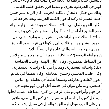
بالبشير، حيثُ تربطه به علاقة جيرة بدأت منذ عام 1976 بحي
كوبر في الخرطوم بحري. وعندما قرر تحقيق حُلمه القديم،
وذلك من خلال الالتحاق بالكلية الحربية، كان الرائد عمر حسن
أحمد البشير قد زكاه لدخول الكلية الحربية، وبعد تخرجه في
الكلية الحربية نُقل إلى سلاح المظلات، ووجد هناك جاره الرائد
عمر البشير فأطمئن لذلك كثيراً واستبشر خيراً في وجوده
بسلاح المظلات مع الرائد عمر البشير، ولم يفارقه حتى نقل
العميد البشير من المظلات إلى ربكونا في عهد السيد الصادق
المهدي -يرحمه الله- والتي عاد منها رئيساً للبلاد!
يُجمع أبناء الدفعة (27) بالكلية الحربية، أن محمد هاشم جِلاس
من الضباط المتميزين، وكان عالي الهمة، وشديد الحماسة
لإنفاذ واجباته العسكرية، ومبادراً في أداء واجباته العسكرية،
وكان طيب المعشر، وحسن المعاملة، وكان هميماً في تقديم
العون لأهليه ومعارفه، وسمحاً لطيفاً في تعامله مع الناس
أجمعين. ولم يكن يتوان في خدمة أهل كوبر، فهو معهم في
أفراحهم وأتراحهم. وعلى الرغم من كثرة مشاغله، عندما لجأوا
إليه أهل كوبر، لرئاسة لجنة تسيير نادي كوبر الرياضي، وافق
لهم على الفور، وبذل لهم الجهد والمال في سبيل رفعة ذاكم