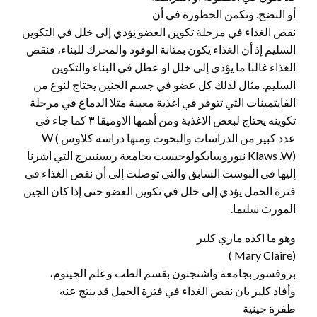
أو النضج. وتكمن الخطورة في أن
نقص الغذاء في مرحلة تكوين العضو يؤدي إلى خلل في التكوين
السليم إذ أن الغذاء يكون بمثابة الوقود والمحرك للبناء، فنقص
الغذاء غالبا ما يؤدي إلى خلل او عطل في البناء والتكوين
السليم. مثال لذلك كل عضو في جسم الجنين يحتاج لنوع من
الفايتمينات التي تتوفر في اغذية معينة مثلا الدماغ في مرحلة
تكوينه يحتاج لبعض الاغذية ومن أهمها الاوميقا ٣ كما جاء في
عدد كبير من الدراسات والبحوث ومنها دراسة كلاوس W (
Klaws .W) نيوروسايكولوحيست بجامعة ريسنبيرج التي اشرنا
إليها في البوست السابق والتي توصلت إلى أن نقص الغذاء في
فترة الحمل يؤدي إلى خلل في تكوين العضو حتى إذا كان الجين
المورث سليما.
وهو ما اكده ماري كلير
(Mary Claire )
بروفسور بجامعة واشنجتون بقسم الطب وعلم الجينوم،
وأفاد كلير بان نقص الغذاء في فترة الحمل قد ينتج عنه
طفرة جينية