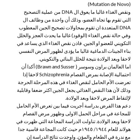
(Mutation de Novo)
ونقص الغذاء غالبا ما يعوق ال DNA من عملية التصحيح
التي تقوم بها تجاه العضو، وذلك أن واحدة من وظائف ال
DNA المتعددة ان تقوم بمحاولات تصحيح الجين المعطوب
وفي حالة نقص الغذاء (الوقود) غالبا ما يحدث العجز والخلل
التكويني للعضو او الجين. فاذن نقص الغذاء الذي يساعد في
بناء الجينات الدماغية غالبا ما يؤدى لظهور المرض النفسي
لاحقا وبعد الولادة نتيجة للخلل البنائي والتكويني.
اما العالمان براون وسوسر ( Brawn and Susser) أكدا أن
احتمالية الإصابة بمرض الفصام Schizophrenia لاحقا إذا
تعرضت الأم الحامل لنقص الغذاء في هذه المرحلة الحرجة
وذلك لأن هذا النقص الغذائي يجعل الجين اكثر ضعفا وقابلية
لإلتقاط المرض لاحقا وبعد الولادة.
دعم هذا الفرض بدراسة أجريت فيما بين تعرض الأم الحامل
للمجاعة في مراحل الحمل الاولى وظهور مرض الفصام
لاحقا وبعد الولادة. تناولت الدراسة المجاعة التي ظهرت في
هولاند للعام ١٩٤٤/ ١٩٤٥م حيث كانت المجاعة قاسية جدا
مع ندرة في الطعام والمؤن. واوجدت نتائج الدراسة إن