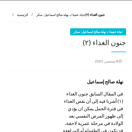
نروي لتعرف
الرواية الأولى
جنون الغذاء (٢)
حياة عفية/ د نهلة صالح اسماعيل- سكر
الرئيسية
حياة عفية/ د نهلة صالح اسماعيل- سكر
جنون الغذاء (٢)
نُشر
8 سبتمبر، 2023
في
نهلة صالح إسماعيل
في المقال السابق جنون الغذاء
(١) أشرنا فيه إلى أن نقص الغذاء
في فترة الحمل يمكن ان يؤدي
إلى ظهور المرض النفسي بعد
الولادة في مرحلة عمرية لاحقة،
قد تكون في الطفولة أو المراهقة