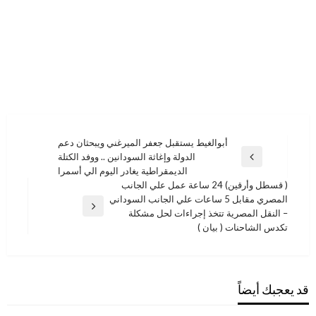
تصفّح
أبوالغيط يستقبل جعفر الميرغني ويبحثان دعم
الدولة وإغاثة السودانين .. ووفد الكتلة
المقالات
المقالة
الديمقراطية يغادر اليوم الي أسمرا
السابقة
( قسطل وأرقين) 24 ساعة عمل علي الجانب
المصري مقابل 5 ساعات علي الجانب السوداني
المقالة
– النقل المصرية تتخذ إجراءات لحل مشكلة
التالية
تكدس الشاحنات ( بيان )
قد يعجبك أيضاً