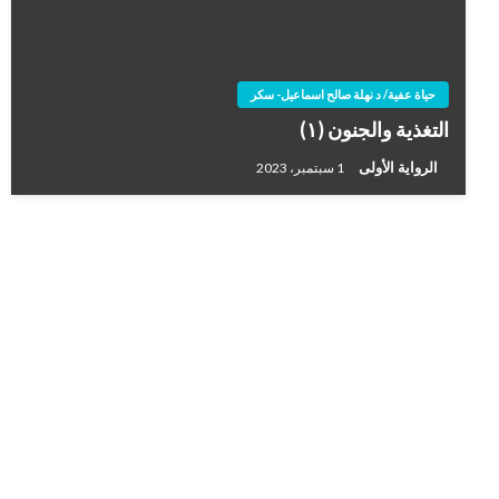
حياة عفية/ د نهلة صالح اسماعيل- سكر
التغذية والجنون (١)
الرواية الأولى
1 سبتمبر، 2023