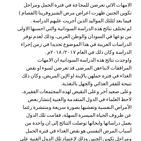
الامهات الائي تعرضن للمجاعة في فترة الحمل ومراحل
تكوين الجنين ظهرت اعراض مرض الشيزوفرينا (الفصام )
فيما بعد لئلئك المواليد الذين أجريت عليهم الدراسة .
لم تختلف نتائج هذه الدراسة السودانية والتي احسبها الاولى
من نوعها في السودان والوطن العربى، وذلك لعدم توفر
الدراسات العرببة في هذا الموضوع تحديدا في زمن إجراء
الدراسة وكان ذلك في العام ٢٠١٧/ ٢٠١٨م .
واوجدت نتائج هذه الدراسة السودانية ان الامهات
المرافقات لابناءهن المرضى قد تعرضن لسوء او نقص
الغذاء في فترة حملهن بالإبنة او الإبن المريض، وكان ذلك
نتيحة للفقر الغذائي والجهل بالتغذية.
وعلى صعيد آخر وعلى النقيض لهذه المجتمعات الفقيرة،
لاحظ العلماء في الدول المتقدمة والغنية إنتشار بعض
الأمراض النفسية وتفشيها بصورة سريعة ومنتشرة رغما
عن ظروف الحياة الميسرة السهلة، فقامت تلك الدول
بعمل دراساتها وابحاثها توصلت النتائج إلى ان واحدة من
أسباب المرض النفسي هو نقص الغذاء في فترة الحمل
ومراحل تكوين الجنين وذلك لإعتماد تلك الدول الغنية علي