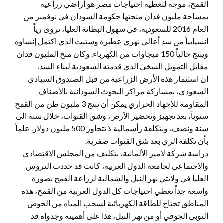
القمح، موجه لتغطية احتياجات مصر هو أراضي زراعية
بمساحة مليون فدان منحتها حكومة السودان في نوفمبر من
العام 2016 للسعودية، في سهول البطانة العليا، تروى رياً
انسيابياً من سد أعالي نهري عطبرة وستيت الذي اكتمل إنشاؤه
وينتج حالياً 150 ميجاوات من الكهرباء. وكان منح المليون فدان
مقابل التمويل السخي الذي قدمته السعودية لبناء السد.
ان استثمار هذه الأرض الزراعية من قبل الصندوق السيادي
السعودي، بمشاركة مراكز البحوث السودانية بالأصناف
المقاومة للإجهاد الحراري يمكن أن تنتج 3 مليون طن من القمح
سنوياً، بعد تجهيز وتحضير الأرض، وشق القنوات، خلال سنة الى
سنة ونصف، وبتكلفة رأسمالية لا تتجاوز 500 مليون دولار. علماً
بأن تكلفة الري بعد شق القنوات صفرية.
دراسة شركة لامير الألمانية، بتكليف من المجلس الاقتصادي
والاجتماعي لجامعة الدول العربية، كانت قد حددت التروس
العليا في ولايتي نهر النيل والشمالية لزراعة القمح بصورة
واسعة جداً تغطي احتياجات كل الدول العربية من القمح، هذه
المناطق تحتاج للطاقة الكهربائية لسحب المياه من الحوض
النوبي الجوفي أو من نهر النيل، هذا على أهميته وجدواه قد