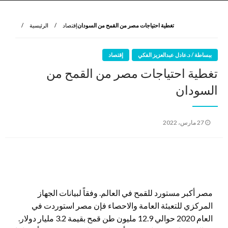
نروي لتعرف
الرواية الأولى
تغطية احتياجات مصر من القمح من السودان
إقتصاد
الرئيسية
ببساطة / د.عادل عبدالعزيز الفكي
إقتصاد
تغطية احتياجات مصر من القمح من
السودان
نُشر
27 مارس، 2022
في
مصر أكبر مستورد للقمح في العالم. وفقاً لبيانات الجهاز
المركزي للتعبئة العامة والاحصاء فإن مصر استوردت في
العام 2020 حوالي 12.9 مليون طن قمح بقيمة 3.2 مليار دولار.