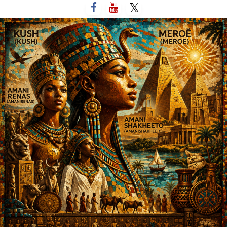
لتخطي
لى
لمحتوى