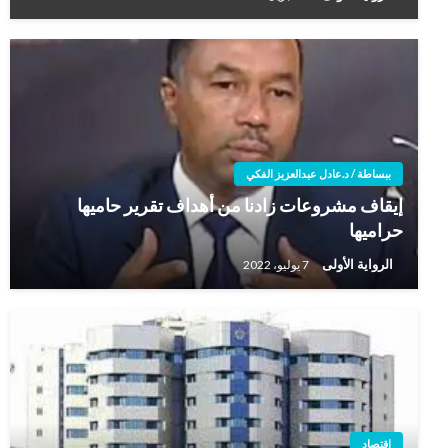
ببساطة / د.عادل عبدالعزيز الفكي
إيقاف مشروعات زادنا من أهداف تقرير حاميها
حراميها
الرواية الأولى
7 يوليو، 2022
إقتصاد