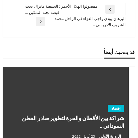
تصفّح
مفصولوا الهلال الأحمر : الجمعية ماتزال تحت
المقالة
قبضة لجنة التمكين …
المقالات
السابقة
البرهان يؤدي واجب العزاء في الراحل محمد
المقالة
الشريف الادريسي ..
التالية
قد يعجبك أيضاً
إقتصاد
شراكة بين الأقطان والحرة لتطوير صادر القطن
السوداني ..
الرواية الأولى
25 أبريل، 2022