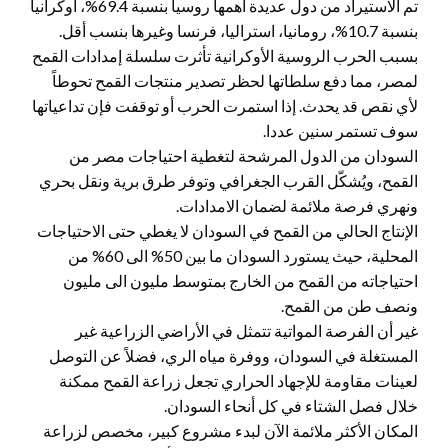
تم الاستيراد من دول عديدة أهمها روسيا بنسبة 69.4%، أوكرانيا
بنسبة 10.7%، رومانيا، استراليا، فرنسا وغيرها بنسب أقل.
بسبب الحرب الروسية الأوكرانية تأثرت سلسلة إمدادات القمح
لمصر، مما دفع سلطاتها لحظر تصدير منتجات القمح تحوطاً
لأي نقص قد يحدث. إذا استمرت الحرب أو توقفت فإن تداعياتها
سوف تستمر سنين عددا.
السودان من الدول المرشحة لتغطية احتياجات مصر من
القمح، ويُشكّل القرب الجغرافي وتوفر طرق برية ونقل بحري
ونهري فرصة ملائمة لضمان الامدادات.
الإنتاج الحالي من القمح في السودان لا يغطي حتى الاحتياجات
المحلية، حيث يستورد السودان ما بين 50% الى 60% من
احتياجاته من القمح من الخارج بمتوسط مليون الى مليون
ونصف طن من القمح.
غير أن الفرصة المواتية تتمثل في الأراضي الزراعية غير
المستغلة في السودان، ووفرة مياه الري، فضلاً عن التوصل
لعينات مقاومة للإجهاد الحراري تجعل زراعة القمح ممكنة
خلال فصل الشتاء في كل أنحاء السودان.
المكان الأكثر ملائمة الآن لبدء مشروع كبير، مخصص لزراعة