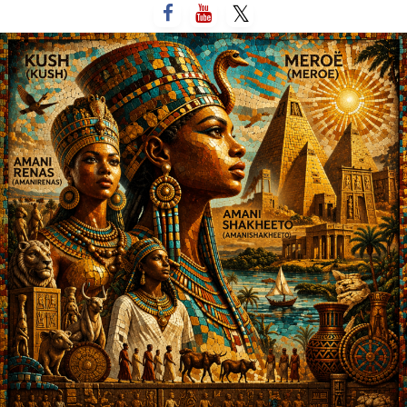
لتخطي
لى
لمحتوى