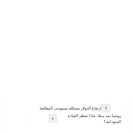
تصفّح
ارتفاع الدولار مشكلة تستوجب المعالجة
المقالة
المقالات
روسيا تمد يدها.. ماذا تنتظر القيادة
السابقة
المقالة
السودانية؟
التالية