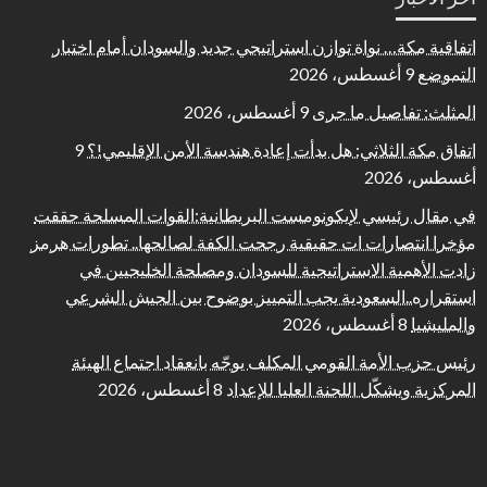
اتفاقية مكة… نواة توازن استراتيجي جديد والسودان أمام اختبار
التموضع
9 أغسطس، 2026
المثلث: تفاصيل ما جرى
9 أغسطس، 2026
اتفاق مكة الثلاثي: هل بدأت إعادة هندسة الأمن الإقليمي!؟
9
أغسطس، 2026
في مقال رئيسي لإيكونومست البريطانية:القوات المسلحة حققت
مؤخرا انتصارات ات حقيقية رجحت الكفة لصالحها.. تطورات هرمز
زادت الأهمية الاستراتيجية للسودان ومصلحة الخليجيين في
استقراره..السعودية يجب التمييز بوضوح بين الجيش الشرعي
والمليشيا
8 أغسطس، 2026
رئيس حزب الأمة القومي المكلف يوجّه بانعقاد اجتماع الهيئة
المركزية ويشكّل اللجنة العليا للإعداد
8 أغسطس، 2026