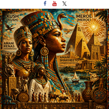
لتخطي
لى
لمحتوى