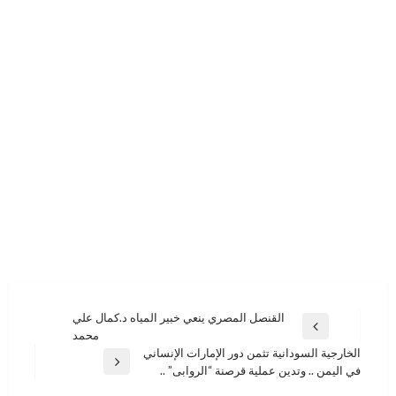
تصفّح
القنصل المصري ينعي خبير المياه د.كمال علي
المقالة
محمد
المقالات
السابقة
الخارجية السودانية تثمن دور الإمارات الإنساني
المقالة
في اليمن .. وتدين عملية قرصنة “الروابى” ..
التالية