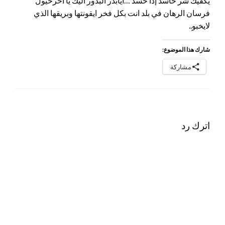
يكفيك شر حاسد إذا حسد …ايابدر البدور اليك يا آخرخيول
فرسان الرهان في بلد انت بكل فخر ايقونتها وبريقها الذي
لايخبو..
شارك هذا الموضوع:
مشاركة
اترك رد