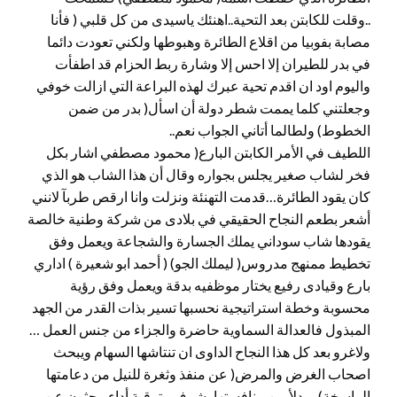
..وقلت للكابتن بعد التحية..اهنئك ياسيدى من كل قلبي ( فأنا
مصابة بفوبيا من اقلاع الطائرة وهبوطها ولكني تعودت دائما
في بدر للطيران إلا احس إلا وشارة ربط الحزام قد اطفأت
واليوم اود ان اقدم تحية عبرك لهذه البراعة التي ازالت خوفي
وجعلتني كلما يممت شطر دولة أن اسأل( بدر من ضمن
الخطوط) ولطالما أتاني الجواب نعم..
اللطيف في الأمر الكابتن البارع( محمود مصطفي اشار بكل
فخر لشاب صغير يجلس بجواره وقال أن هذا الشاب هو الذي
كان يقود الطائرة…قدمت التهنئة ونزلت وانا ارقص طربآ لانني
أشعر بطعم النجاح الحقيقي في بلادى من شركة وطنية خالصة
يقودها شاب سوداني يملك الجسارة والشجاعة ويعمل وفق
تخطيط ممنهج مدروس( ليملك الجو) ( أحمد ابو شعيرة ) اداري
بارع وقيادى رفيع يختار موظفيه بدقة ويعمل وفق رؤية
محسوبة وخطة استراتيجية نحسبها تسير بذات القدر من الجهد
المبذول فالعدالة السماوية حاضرة والجزاء من جنس العمل …
ولاغرو بعد كل هذا النجاح الداوى ان تنتاشها السهام ويبحث
اصحاب الغرض والمرض( عن منفذ وثغرة للنيل من دعامتها
الراسخة)…بدلأ من منافستها بشرف وترقية أداء يبحثون عن