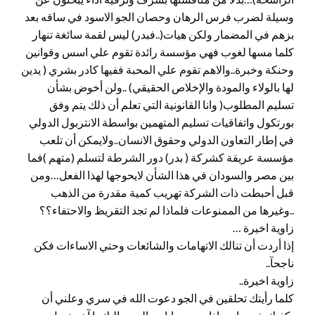
وسيلة لضرب فرس الرهان وحصان الجو الاسود في ساقه بعد
بزهم في المضمار ولكن هيات(..فبدر) ليس لقمة سائغة تنهار
كلما مسها لغوب فهي مؤسسة رائدة تقوم علي اسس وقوانين
وحنكة وخبرة..والاهم تقوم علي المحبة ففيها كادر بشري ( يدين
لها بالولاء والمودة والإخلاص الحقيقي) ..ولن أخوض بشأن
تسليم المطلوب( وانا القانونية التي تعلم أن ذلك يتم وفق
بورتكول واتفاقيات تسليم المتهمين بواسطة الانتربول الدولي
في إطار التعاون الدولي وحقوق الانسان..ولايمكن أن تلعب
مؤسسة عريقة كشركة ( بدر) دور الشرطة لتسلم (متهم )فما
بين مصر والسودان في هذا الشأن لايحوجها لهذا الفعل…ومن
قبل أحبطت ذات الشركة تهريب كمية مقدرة من الذهب
..وغيرها من الممنوعات فلماذا لم تجد التقريظ والاحتفاء؟؟
زاوية اخيرة …
إذا أردت أن تنالك الاتهامات والشائعات وحتي الاساءات فكن
ناجحآ..
زاوية اخيرة..
كلما رأيتك تحلقين في الجو دعوت الله في سري وعلني أن