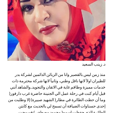
د. زينب السعيد
منذ زمن ليس بالقصير وانا من الزبائن الدائمين لشركة بدر
للطيران اولآ لانها ناقل وطني، وثانيآ لانها شركة محترمة ذات
خدمات مميزة وطاقم غاية في الاتقان والتجويد..والشاهد أنني
قبل أيام كنت في رحلة عمل الي الجنينة حاضرة غرب دارفور(
وما أن حطت الطائرة في مطار( الشهيد صبيرة) إلا وطلبت من
إحدى حسناوات الضيافة أن تسمح لي بالحديث مع كابتن
الطائرة الذي حفظت اسمه( محمود مصطفي) فسمحت