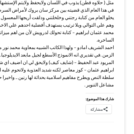
مثل ( حلاوه قطن) يذوب في اللسان ولايحفظ ولايتم الإستشهاد 
في هذا العام الذي قضيته بين مركز سان بروك لأمراض السرطا
يخلو العام من كتابة رجتني وخلخلتني ودلقت أريجها المعسول
وهم علي التوالي وبلا ترتيب يستهدف أفضلية احدهم علي الاخر 
محمد عثمان ابراهيم – كتابة تحولك لدرويش لأن من اهم ميز
الساخره.
احمد الشريف امادو – ولهذا الكاتب الشبيه بمعاوية محمد نور معج
الزمن .في تقديري انه الانموذج الأسطع لجيل مابعد الايديلوجي
المريود عبد الحفيظ – (شايف كيف) ولايحق لي ان اضيف اي ش
ابراهيم عثمان – كوز معاصر لكنه شديد العذوبة ولاتحوم علي
سلطة النص ويطرح مفاهيم اسلامية بحداثة لها رنين .. واخيرا ح
مشاعل التنوير .
شارك هذا الموضوع:
مشاركة