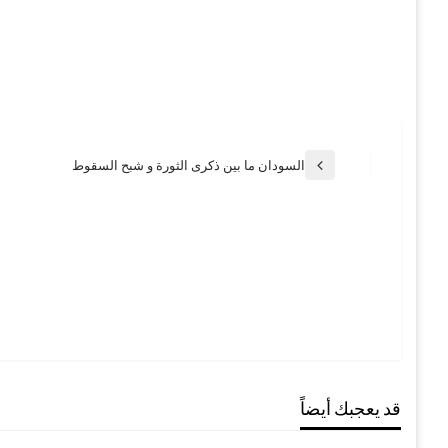
تصفّح
السودان ما بين ذكرى الثورة و شبح السقوط
المقالة
السابقة
المقالات
قد يعجبك أيضاً