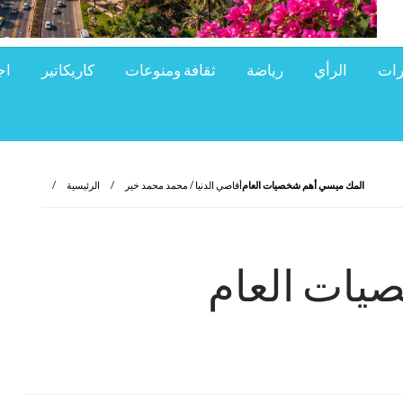
رات
الرأي
رياضة
ثقافة ومنوعات
كاريكاتير
اج
المك ميسي أهم شخصيات العام
أقاصي الدنيا / محمد محمد خير
الرئيسية
يات العام