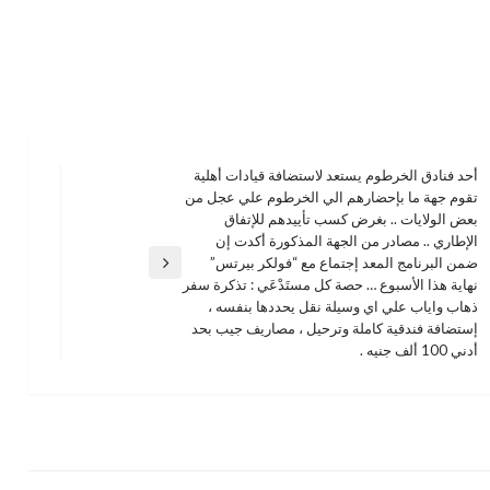
أحد فنادق الخرطوم يستعد لاستضافة قيادات أهلية
تقوم جهة ما بإحضارهم الي الخرطوم علي عجل من
بعض الولايات .. بغرض كسب تأييدهم للإتفاق
الإطاري .. مصادر من الجهة المذكورة أكدت إن
ضمن البرنامج المعد إجتماع مع “فولكر بيرتس”
المقالة
نهاية هذا الأسبوع … حصة كل مستَدْعَي : تذكرة سفر
التالية
ذهاب واياب علي اي وسيلة نقل يحددها بنفسه ،
إستضافة فندقية كاملة وترحيل ، مصاريف جيب بحد
أدني 100 ألف جنيه .