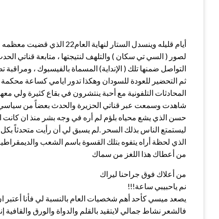
أيام قليله وينسدل الستار لنهاية العام2
لصور ( السي تي سكان ) والتلهف لنتيجتها ، متابعة قناتي الح
التواصل ضمنها تلك ( الإنداية) المسماة بالفيسبوك ، ومراقبة
ثم التحضير للعودة للسودان وهكذا تدور ايامي كساعة محكمة
المحادثات التلفونية مع أحبة ينتشرون في بقاع كثيرة ولي معه
شاهدت وسمعت عبر قناتي الحزيرة والحدث بعضاً من سياسي ا
حسن الذي يشع محياه بلؤم لم أره في وجه بشر منذ ان كانت ال
ليستمتع الناس بذلك السحر .لم يسبق لي أن رأيت متحدثاً بكل 
الذي لحظة أراه يتفوه بتلك القسوة باسم الشعب والديمقراطي
من أعطاك هذا اللغز من سماك
من أعلاك فوق جراحنا ليراك
نم ياحبيبي ساعة!!!
يصعد ميسي كأحد أهم شخصيات العام بالنسبة لي فأنا أعتبر ان 
فالشعر نشاط جمالي لايتقيد بالقلم والدواة والورق والقافية إن