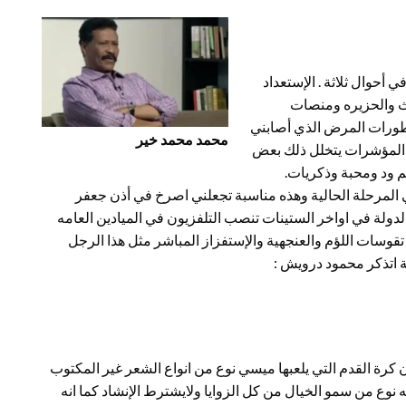
2 الذي قضيت معظمه في أحوال ثلاثة . الإستعداد
دث والحزيره ومنصات
 تطورات المرض الذي أصابني
محمد محمد خير
 المؤشرات يتخلل ذلك بعض
م ود ومحبة وذكريات.
لمرحلة الحالية وهذه مناسبة تجعلني اصرخ في أذن جعفر
دولة في اواخر الستينات تنصب التلفزيون في الميادين العامه
تقوسات اللؤم والعنجهية والإستفزاز المباشر مثل هذا الرجل
ة اتذكر محمود درويش :
كرة القدم التي يلعبها ميسي نوع من انواع الشعر غير المكتوب
ه نوع من سمو الخيال من كل الزوايا ولايشترط الإنشاد كما انه