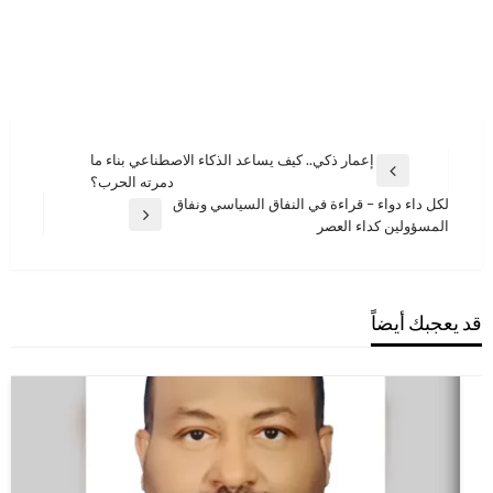
تصفّح
إعمار ذكي.. كيف يساعد الذكاء الاصطناعي بناء ما
المقالة
دمرته الحرب؟
المقالات
السابقة
لكل داء دواء – قراءة في النفاق السياسي ونفاق
المقالة
المسؤولين كداء العصر
التالية
قد يعجبك أيضاً