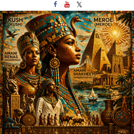
لتخطي
لى
لمحتوى