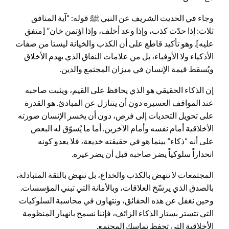
وجاء في الحديث الشريف عن النبي ﷺ قوله: “آية المنافق
ثلاث: إذا حدّث كذب، وإذا وعد أخلف، وإذا اؤتمن خان” [متفق
عليه]. وهو تأكيد قاطع على أن الكذب والخيانة ليستا من صفات
الأذكياء ولا الأوفياء، بل من علامات النفاق الذي يهدم الأخلاق
ويُسقط قيمة الإنسان في ميزان المجتمع والدين.
إن الذكاء الحقيقي هو الذي يحافظ على القيم، ويثبت صاحبه
عند المواقف العسيرة دون أن يتنازل عن المبادئ. هو القدرة
على تحويل التحديات إلى فرص، دون أن يخسر الإنسان صورته
الأخلاقية أمام نفسه وأمام الآخرين. أما ما يُسوّق له البعض
على أنه “ذكاء” بينما هو في حقيقته خديعة، فلا يعدو كونه
انحداراً سلوكياً يضر صاحبه قبل أن يضر غيره.
المجتمعات لا تنهض بالكذب والخداع، بل تنهض بالثقة المتبادلة،
بالصدق الذي يرسّخ العلاقات، وبالأمانة التي تبني المؤسسات.
وحين نغفل عن هذه الحقائق، ونتهاون في محاسبة السلوكيات
التي تتستر بستار الذكاء الزائف، فإننا نسمح بانهيار المنظومة
الأخلاقية التي تحفظ تماسك المجتمع.