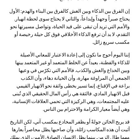
إن الفرق بين الذكاء وبين الغش كالفرق بين البناء والهدم: الأول
يحتاج صبراً وجهداً وإبداعاً، والثاني لا يحتاج سوى لحظة انهيار.
والأمم التي تريد أن تبقى على قيد الحياة، وتواصل مسيرتها نحو
التقدم، لا بد أن ترفع الذكاء الأخلاقي فوق كل حيلة رخيصة أو
مكسب سريع زائل.
إننا اليوم أحوج ما نكون إلى إعادة الاعتبار للمعاني الأصيلة
للذكاء والفطنة، بعيداً عن الخلط المتعمد أو غير المتعمد بينها
وبين الخداع والغش والكذب. فالأمم التي تكرّس في وعيها
الجمعي أن المراوغة مهارة، وأن الخيانة دهاء، وأن الكذب
براعة في الإقناع، إنما تسير بخطى واثقة نحو الانهيار القيمي
قبل الانهيار المادي. فالثقة هي رأس المال الحقيقي الذي تُبنى
عليه المجتمعات، وهي الركيزة التي تحمي العلاقات الإنسانية،
وهي أيضاً معيار الكرامة والاحترام بين الناس.
قد يربح الخائن جولةً أو يظفر المخادع بمكسب آني، لكن التاريخ
أثبت أن هذه المكاسب زائلة، وأن صاحبها يظل محاصراً بعارها
مهما طال الزمن. بينما يظل الإنسان الصادق الأمين، الذي يملك