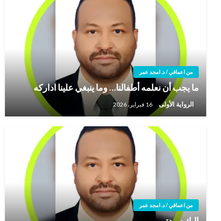
من اعماقي / د. امجد عمر
ما يجب أن نعلمه أطفالنا… وما ينبغي علينا اداركه
الرواية الأولى
16 فبراير، 2026
من اعماقي / د. امجد عمر
إليك سيدتي