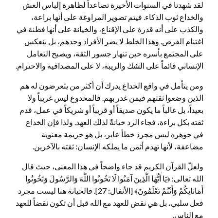
لقد شهدنا في السنوات الأخيرة تصاعداً لظاهرة إلباس الغش
والخداع ثوب الذكاء. فيتم تصوير المراوغة على أنها براعة،
والكذب على أنه قدرة على الإقناع، والخيانة على أنها فطنة في
اغتنام الفرص. وهذا الخلط لا يضر الأفراد وحدهم، بل ينعكس
على المجتمع بأسره حين تنهار جسور الثقة، ويصبح التعامل
الإنساني قائماً على الشك والريبة، لا على المصداقية والاحترام.
ومن يتأمل في واقع الخداع يدرك أن أكثر من يتعرضون له هم
الذين وضعوا ثقتهم فيمن غدر بهم. فالمخدوع ليس غريباً ولا
بعيداً، بل غالباً ما يكون صديقاً أو قريباً أو شريكاً في عمل، قدم
ثقته بكل براءة، فجاء الرد خيانةً لذلك العهد. ولذا فإن الخداع
في جوهره ليس مجرد خطأ عابر، بل هو جريمة معنوية
مضاعفة، لأنها تهدم أثمن ما يملكه الإنسان: ثقته بالآخرين.
ولعلّ القرآن الكريم قد جاء واضحاً في هذا المعنى، حيث قال
الله تعالى: ﴿يَا أَيُّهَا الَّذِينَ آمَنُوا لَا تَخُونُوا اللَّهَ وَالرَّسُولَ وَتَخُونُوا
أَمَانَاتِكُمْ وَأَنْتُمْ تَعْلَمُونَ﴾ [الأنفال: 27]. فالخيانة هنا ليست مجرد
فعل سلبي، بل هي نقض للعهد مع الله قبل أن تكون نقضاً للعهد
مع الناس.