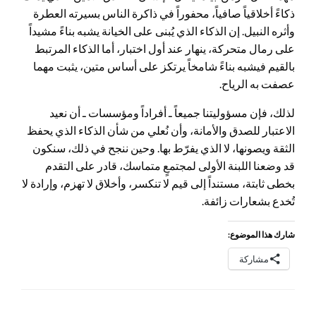
ذكاءً أخلاقياً صافياً، محفوراً في ذاكرة الناس بسيرته العطرة
وأثره النبيل. إن الذكاء الذي يُبنى على الخيانة يشبه بناءً مشيداً
على رمال متحركة، ينهار عند أول اختبار، أما الذكاء المرتبط
بالقيم فيشبه بناءً شامخاً يرتكز على أساس متين، يثبت مهما
عصفت به الرياح.
لذلك، فإن مسؤوليتنا جميعاً ـ أفراداً ومؤسسات ـ أن نعيد
الاعتبار للصدق والأمانة، وأن نُعلي من شأن الذكاء الذي يحفظ
الثقة ويصونها، لا الذي يفرّط بها. وحين ننجح في ذلك، سنكون
قد وضعنا اللبنة الأولى لمجتمعٍ متماسك، قادر على التقدم
بخطى ثابتة، مستنداً إلى قيم لا تنكسر، وأخلاق لا تهزم، وإرادة لا
تُخدع بشعارات زائفة.
شارك هذا الموضوع:
مشاركة