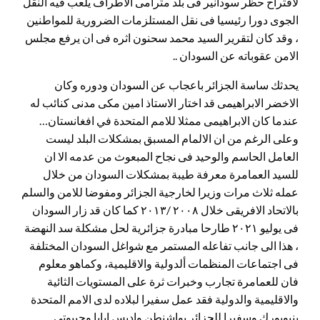
لاقتراح حظر سودانير فى بلد مترامى الاطراف يلعب فيه النقل
الجوى دورا رئيسيا فى نقل المستلزمات الضرورية للمواطنين
، وقد كان لتقرير السيد محمد سحنون اثره فى ان يرفع مجلس
الامن عقوباته عن السودان ..
يحدثك ساسة الجزائر باعجاب عن السودان ودوره وكان
الاخضر الابراهيمى قد اختار الاستاذ امين مكى مدنى كنائب له
عندما كان الابراهيمى ممثلا للامم المتحدة في افغانستان…
وعلى الرغم من ان الالمام المسبق بمشكلات البلد ليست
العامل الحاسم والوحيد فى نجاح المبعوث من عدمه الا ان
للسيد العمامرة معرفة طيبة بمشكلات السودان من خلال
عمله ثلاث مرات وزيرا لخارجية الجزائر ومفوضا للامن والسلم
بالاتحاد الافريقى خلال ٢٠٠٨ /٢٠١٣ كما كان قد زار السودان
فى يوليو ٢٠٢١ طارحا مبادرة جزائرية لحل مشكلة سد النهضة
، هذا الى جانب تفاعله المستمر مع شواغل السودان المختلفة
فى اجتماعات المنظمات ألدولية والاقليمية، وكماهو معلوم
فان للعمامرة تجارب وخبرات ثرة على المستويات الثائية
والاقليمية والدولية فقد عمل سفيرا لبلاده لدى الامم المتحدة
بنيويورك وسفيرا للجزائر بواشنطن واديس ابابا وجيبوتى