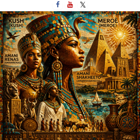
لتخطي
لى
لمحتوى