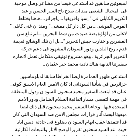
لمبعوثين سابقين قد استدعى فيضا من مشاعر وصل موجبة
فى المخيال الشعبى منذ ان صدح تاج السر الحسن و عبد
الكريم الكابلى فى ” إسيا وافريقيا … ياجزائر….هاهنا يختلط
القوس الموشى…من كل دار كل ممشى ” ومنذ ان غنى كابلى ”
لاغلى من لؤلؤة بضة صيدت من شط البحرين….لم تبلغ سن
العشرين واختارت جيش التحرير “…بل ان تلك الوشائج قديمة
قدم تاريخ البلدين ودور السودان المشهود فى دعم حركة
التحرير الجزائرية ، وهو مشروع توثيقى متكامل تعمل لانجازه
سفيرتنا النابهة هناك نادية محمد خير عثمان ..
استدعى ظهور العمامرة ايضا انخراطا سابقا لدبلوماسيين
جزائريين في شأننا السودانى اذ كان الامين العام الاسبق كوفى
عنان قد ابتعث السفير محمد سحنون للسودان ودول المنطقة
فى مهمة لتقصى مسار اتفاقية السلام الشامل ودور الامم
المتحدة فيها ، وجاءنا السفير محمد سحنون قبل ذلك ايضا
مبعوثا لبحث آثار قرارات مجلس الامن ضد السودان التى كان
قد آعتمدها عقب اتهام السودان بضلوع فى حادثة اديس ابابا
حيث اعد السيد سحنون تقريرا اوضح الاثار والتبعات الكارثية