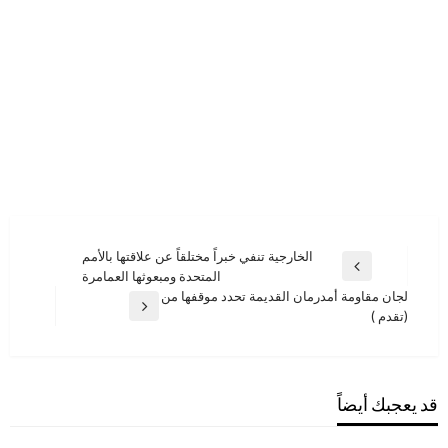
تصفّح
الخارجية تنفي خبراً مختلقاً عن علاقتها بالأمم
المقالة
المتحدة ومبعوثها العمامرة
المقالات
السابقة
لجان مقاومة أمدرمان القديمة تحدد موقفها من
المقالة
(تقدم )
التالية
قد يعجبك أيضاً