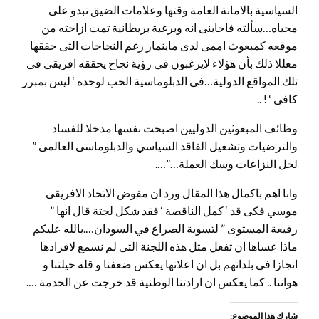
السياسية بالامانة العامة وقتها وعلامات الضيق تبدو على
محياه…سألته فاجابنى انه وبرغبة بريطانية تمت ازاحته من
موقعه كمبعوث اممى لدى ماينمار رغم النجاحات التى حققها
معللا ذلك بأن هؤلاء لايرغبون في رؤية نجاح يحققه افريقى فى
تلك المواقع الدولية…فى الدبلوماسية الحب لوحده ‘ ليس بمبرر
كافى ‘ ! ..
وظائف المبعوثين الدوليين اصبحت نفسها مدخلا للفساد
والترضيات وتشغيل الفاقد السياسي والدبلوماسى العالمى ”
لحل النزاعات وسك العملة…”….
وانا اهم باكمال هذا المقال ورد ان مفوض الاتحاد الافريقى
موسي فكى قد ‘ كمل الناقصة ‘ فقد شكل لجتة قال انها ”
رفيعة المستوى ” لتسوية الصراع في السودان….بالله عليكم
ماذا عساها ان تفعل مثل هذه اللجنة التى لم نسمع لافرادها
انجازا فى بلدانهم بل ان اعلانها يعكس ضعفنا و قلة حيلتنا و
هواننا .. كما يعكس ان ارادتنا الوطنية قد خرجت عن الخدمة ….
شارك هذا الموضوع: