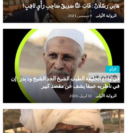
هَانِي رَسْلَانْ : غَابَ عَنَّا صَدِيقٌ صَاحِبِ رَأْيٍ ثَاقِبٍ!
الرواية الأولى
9 ديسمبر، 2021
الرأي
في وداع الخليفة الطيب الشيخ الجد الشيخ ود بدر : إن
في ناظريه عمقا يشف عن مقصد كبير
الرواية الأولى
12 أبريل، 2026