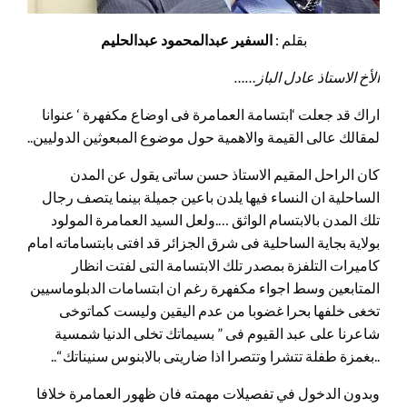
بقلم :
السفير عبدالمحمود عبدالحليم
الأخ الاستاذ عادل الباز……
اراك قد جعلت ‘ابتسامة العمامرة فى اوضاع مكفهرة ‘ عنوانا
لمقالك عالى القيمة والاهمية حول موضوع المبعوثين الدوليين..
كان الراحل المقيم الاستاذ حسن ساتى يقول عن المدن
الساحلية ان النساء فيها يلدن باعين جميلة بينما يتصف رجال
تلك المدن بالابتسام الواثق ….ولعل السيد العمامرة المولود
بولاية بجاية الساحلية فى شرق الجزائر قد افتى بابتساماته امام
كاميرات التلفزة بمصدر تلك الابتسامة التى لفتت انظار
المتابعين وسط اجواء مكفهرة رغم ان ابتسامات الدبلوماسيين
تخغى خلفها بحرا غضوبا من عدم اليقين وليست كماتوخى
شاعرنا على عبد القيوم فى ” بسيماتك تخلى الدنيا شمسية
..بغمزة طفلة تتشرا وتتصرا اذا ضاريتى بالابنوس سنيناتك “..
وبدون الدخول في تفصيلات مهمته فان ظهور العمامرة خلافا