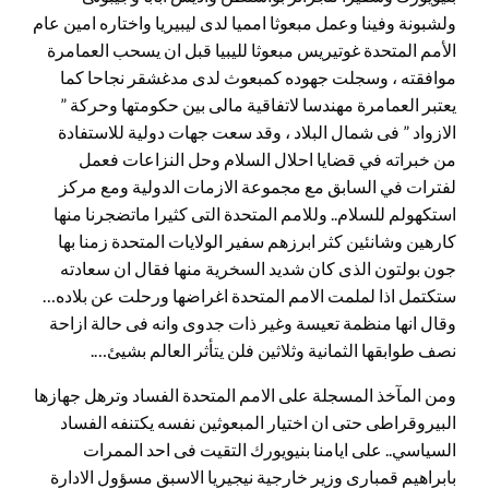
ولشبونة وفينا وعمل مبعوثا امميا لدى ليبيريا واختاره امين عام
الأمم المتحدة غوتيريس مبعوثا لليبيا قبل ان يسحب العمامرة
موافقته ، وسجلت جهوده كمبعوث لدى مدغشقر نجاحا كما
يعتبر العمامرة مهندسا لاتفاقية مالى بين حكومتها وحركة ”
الازواد ” فى شمال البلاد ، وقد سعت جهات دولية للاستفادة
من خبراته في قضايا احلال السلام وحل النزاعات فعمل
لفترات في السابق مع مجموعة الازمات الدولية ومع مركز
استكهولم للسلام.. وللامم المتحدة التى كثيرا ماتضجرنا منها
كارهين وشانئين كثر ابرزهم سفير الولايات المتحدة زمنا بها
جون بولتون الذى كان شديد السخرية منها فقال ان سعادته
ستكتمل اذا لملمت الامم المتحدة اغراضها ورحلت عن بلاده…
وقال انها منظمة تعيسة وغير ذات جدوى وانه فى حالة ازاحة
نصف طوابقها الثمانية وثلاثين فلن يتأثر العالم بشيئ….
ومن المآخذ المسجلة على الامم المتحدة الفساد وترهل جهازها
البيروقراطى حتى ان اختيار المبعوثين نفسه يكتنفه الفساد
السياسي.. على ايامنا بنيويورك التقيت فى احد الممرات
بابراهيم قمبارى وزير خارجية نيجيريا الاسبق مسؤول الادارة