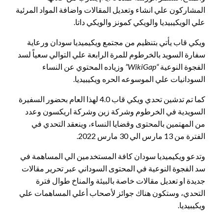
المشاركون علي انشاء وتعديل المقالات واضافة المواد المرئية
علي الويكيبيديا والويكي كمونز والويكي داتا.
ويكي قاب يأتي بتنظيم من مجتمع ويكيميديا سودان ورعاية
سفارة السويد بالخرطوم للمرة الرابعة علي التوالي سعياً لسد
الفجوة النوعية
“WikiGap”
وزياده المحتوي عن النساء
السودانيات علي الموسوعه الحره ويكيبيديا.
كما تم تدشين تحدي ويكي قاب 4.0 لهذا العام بحضور السفيرة
السويدية في الخرطوم وشركة زين وشركة اريكسون وعدد
من المهتمين بالمحتوى وقضايا النساء، وينعقد التحدي في
الفترة من 13 مارس الي 30 مارس 2022.
وتدعو ويكيميديا سودان كافة المستخدمين الي المساهمة في
سد الفجوة النوعية في المحتوى السوداني عبر تحرير مقالات
جديدة او تعديل مقالات خاصة بالبيئة والمناخ طوال فترة
التحدي، وستكون هناك جوائز لأصحاب أعلي المساهمات علي
ويكيبيديا.