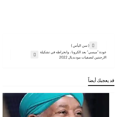
تصفّح
( سن اليأس )
المقالة
المقالات
عودة “ميسي” بعد الكرونا ، وانخراطه في تشكيلة
السابقة
المقالة
الارجنتين لتصفيات مودنديال 2022
التالية
قد يعجبك أيضاً