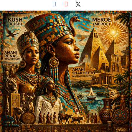
لتخطي
لى
لمحتوى