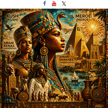
لتخطي
لى
لمحتوى