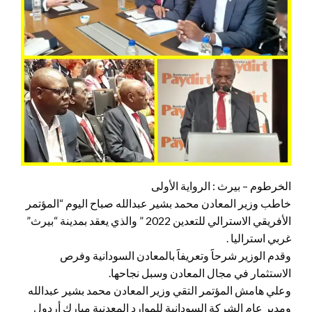
الخرطوم – بيرث : الرواية الأولى
خاطب وزير المعادن محمد بشير عبدالله صباح اليوم “المؤتمر
الأفريقي الاسترالي للتعدين 2022 ” والذي يعقد بمدينة “بيرث”
غربي استراليا .
وقدم الوزير شرحاََ وتعريفاََ بالمعادن السودانية وفرص
الاستثمار في مجال المعادن وسبل نجاحها.
وعلي هامش المؤتمر التقي وزير المعادن محمد بشير عبدالله
ومدير عام الشركة السودانية للموارد المعدنية مبارك أردول