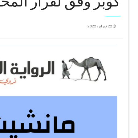
كوبر وفق لقرار المح
نُشر
22 فبراير، 2022
في