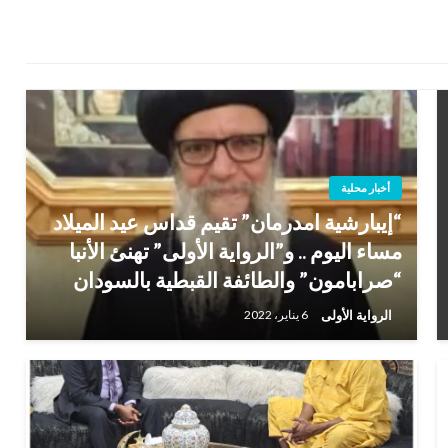
أخبار محلية
“إيبارشية امدرمان” تقيم قداس عيد الميلاد
مساء اليوم .. و”الرواية الأولى” تهنئ الأنبا
“صرابامون” والطائفة القبطية بالسودان
الرواية الأولى
6 يناير، 2022