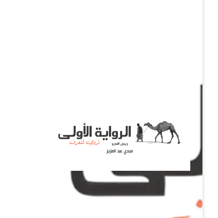
نروي لتعرف
الرواية الأولى