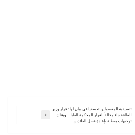
تنسيقية المفصولين تعسفيا في بيان لها : قرار وزير
الطاقة جاء مخالفاََ لقرار المحكمة العليا … وهناك
المقالة
توجيهات مبطنة بإعادة فصل العائدين
التالية