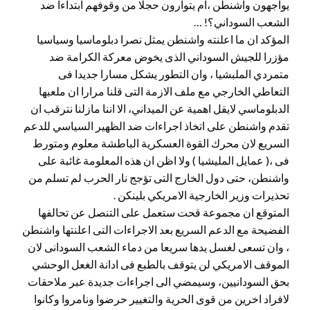
يواجهون واشنطن ،ام يتوارون حجلا من وقوفهم ابتداءا ضد
الشعب السوداني؟! …
المؤكد ان ما اعلنته واشنطن يمثل نصرا دبلوماسيا وسياسيا
مؤزرا للجيش السوداني الذى يخوض معركة الكرامة ضد
متمردي الملبشيا ، وان التطور يشكل مسارا جديدا فى
التعاطي الخارجي مع ملف الازمة التى قلنا مرارا ان ملعبها
الدبلوماسي لايقل اهمية عن الميداني، الا اننا مازلنا نترقب ان
تقدم واشنطن على اتخاذ اجراءات ضد الظهير السياسي للدعم
السريع لان محرك القوة العسكرية الباطشة معلوم ومتورط
فى ،( عمايل المليشيا ) ولا اظن ان هذه المعلومة غائبة على
واشنطن، حتى دول الخارج التى تؤجج نار الحرب لم تسلم من
تحذيرات وزير الخارجية الامريكي بلينكن .
المتوقع ان مجموعة قحت ستعمل على التنصل عن تحالفها
الفضيحة مع الدعم السريع بعد الاجراءات التى اعلنتها واشنطن
، وان تسعى لغسل يدها سريعا من دماء الشعب السودانى لان
الموقف الامريكي لن يتوقف بالطبع فى ادانة الغعل الوحشي
بحق السودانيين، وسيمضي الى اجراءات جديدة عبر ملاحقات
لافراد اخرين من قوى الحرية والتغيير حرضوا ونامروا وكانوا