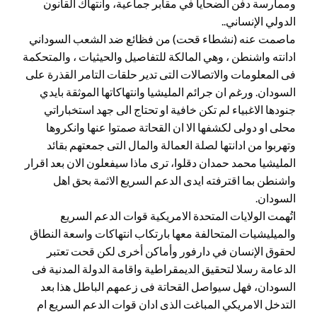
وممارسة دفن الضحايا في مقابر جماعية، وانتهاك القانون
الدولي الإنساني..
ماصمت عنه (نشطاء قحت) من فظائع ضد الشعب السوداني
ادانته واشنطن ، وهي المالكة للتفاصيل والحيثيات ، والمتحكمة
فى المعلومات والاتصالات التى تدير حلقات التامر القذرة على
السودان. ورغم ان جرائم المليشيا وانتهاكاتها الموثقة بايدي
جنودها الاغبياء لم تكن خافية او تحتاج الى جهد استخباراتي
محلى او دولى لكشفها الا ان القحاتة صمتوا عنها وانكروها
وتهربوا من ادانتها لصلة العمالة والمال التى جمعتهم بقائد
المليشيا محمد حمدان دقلوا، ترى ماذا سيفعلون الان بعد اقرار
واشنطن بما اقترفته ايدى الدعم السريع الاثمة بحق اهل
السودان.
اتُهمت الولايات المتحدة الامريكية قوات الدعم السريع
والميليشيات المتحالفة معها بارتكاب انتهاكات واسعة النطاق
لحقوق الإنسان في دارفور وأماكن أخرى لكن قحت تعتبر
الدعامة رسلا لتحقيق الديمقراطية واقامة الدولة المدنية فى
السودان، فهل سيواصل القحاتة فى زعمهم الباطل هذا بعد
التدخل الامريكي المباغت الذى ادان قوات الدعم السريع ام