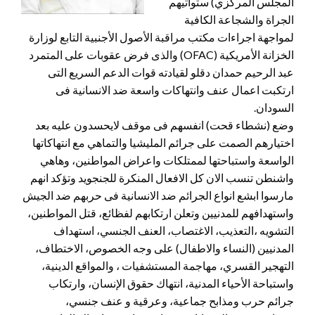
المجلس المركزي) ستواتيهم
الجراة والشجاعة الكافية
لمواجهة اجراءات مكتب مراقبة الأصول الأجنبية التابع لوزارة
الخزانة الأمريكية (OFAC) والذى فرض عقوبات على المتمرد
عبد الرحيم حمدان دقلو لقيادته قوات الدعم السريع التى
ارتكبت اعمال عنف وانتهاكات واسعة ضد الانسانية فى
السودان.
وضع (نشطاء قحت) انفسهم فى موقف لايحسدون عليه بعد
اختيارهم الصمت على جرائم المليشيا والتماهي مع انتهاكاتها
الواسعة واستباحتها لممتلكات واعراض المواطنين، وهاهي
واشنطن تنسب الان كل الافعال المنكرة للجنجويد وتؤكد انهم
مارسوا ابشع انواع الجرائم ضد الانسانية فى حربهم ضد الجيش
واستهدافهم للمدنيين وتعلن ارتكابهم لفظائع، قتل المواطنين،
التشويه ،التعذيب، الاغتصاب، العنف الجنسي، استهداف
المدنيين (النساء والاطفال) على وجه الخصوص، الاختطاف،
التهجير القسري، مهاجمة المستشفيات ، والمواقع الدينية،
واستباحة الأحياء المدنية، انتهاك حقوق الإنسان، وارتكاب
جرائم حرب ومذابح جماعية، وعرقية و عنف جنسي،