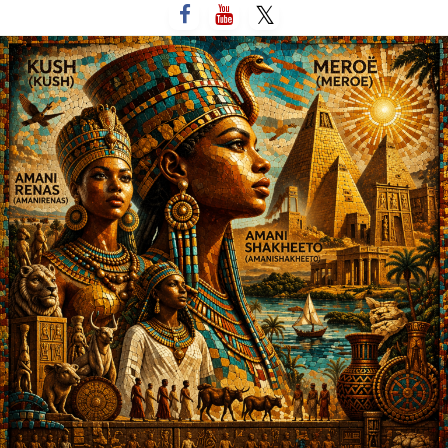
لتخطي
لى
لمحتوى