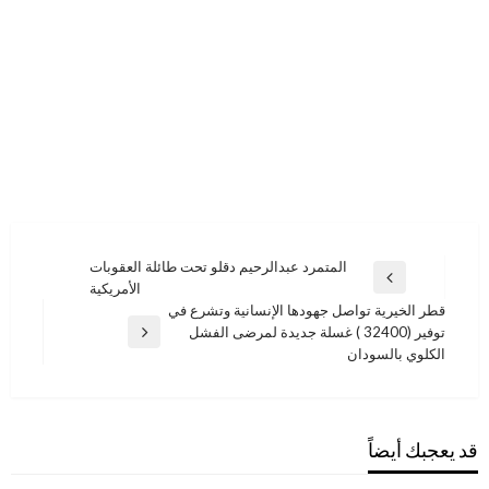
تصفّح
المتمرد عبدالرحيم دقلو تحت طائلة العقوبات
المقالة
الأمريكية
المقالات
السابقة
قطر الخيرية تواصل جهودها الإنسانية وتشرع في
توفير (32400 ) غسلة جديدة لمرضى الفشل
المقالة
الكلوي بالسودان
التالية
قد يعجبك أيضاً