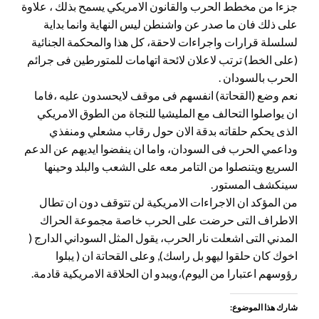
جزءا من مخطط الحرب والقانون الامريكي يسمح بذلك ، علاوة
على ذلك فان ما صدر عن واشنطن ليس النهاية وانما بداية
لسلسلة قرارات واجراءات لاحقة، كل هذا والمحكمة الجنائية
(على الخط) ترتب لاعلان لائحة اتهامات للمتورطين فى جرائم
الحرب بالسودان .
نعم وضع (القحاتة) انفسهم فى موقف لايحسدون عليه ،فاما
ان يواصلوا التحالف مع المليشيا للنجاة من الطوق الامريكي
الذى يحكم حلقاته بدقة الان حول رقاب مشعلي ومنفذي
وداعمي الحرب فى السودان، واما ان ينفضوا ايديهم عن الدعم
السريع ويتنصلوا من التامر معه على الشعب والبلد وحينها
سينكشف المستور.
من المؤكد ان الاجراءات الامريكية لن تتوقف دون ان تطال
الاطراف التى حرضت على الحرب خاصة مجموعة الحراك
المدني التى اشعلت نار الحرب، يقول المثل السوداني الدارج (
اخوك كان حلقوا ليهو بل راسك), وعلى القحاتة ان ( يبلوا
رؤوسهم اعتبارا من اليوم)،ويبدو ان الحلاقة الامريكية قادمة.
شارك هذا الموضوع: