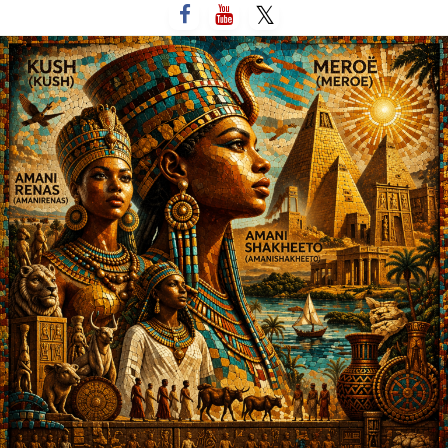
لتخطي
لى
لمحتوى