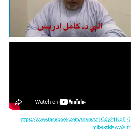
https://www.facebook.com/share/v/1G6y21NqEj/?
mibextid=wwXIfr