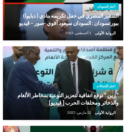
أخبار السودان
السفير المصري في حفل تكريمه بنادي ( دبايوا)
ببورتسودان : السودان سيعود أقوي -صور – ڤيديو
الرواية الأولى
1 أغسطس، 2023
اخبار الإتصالات
” زين ” توقع اتفاقية لتعزيز التوعية بمخاطر الألغام
والذخائر ومخلفات الحرب [ ڤيديو]
الرواية الأولى
12 مارس، 2025