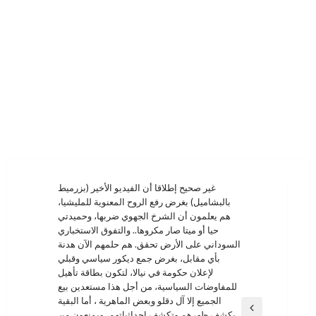
تصفّح
غير صحيح إطلاقا أن الفيديو الأخير (بزرميط
بالبشاميل) بغرض رفع الروح المعنوية للمليشيا،
المقالات
هم يعلمون أن الشرخ الجهوي ضربها، وحميدتي
حيا أو ميتا صار مكروها.. والتفوق الاستخباري
السوداني على الأرض تحقق. هم حلمهم الآن هدنة
بأي مقابل، بغرض جمع ديكور سياسي وقبلي
لإعلان حكومة في نيالا، لتكون بطاقة تأهيل
للمفاوضات السياسية، من أجل هذا مستعدين بيع
الجميع إلا آل دقلو وبعض الماهرية ، أما البقية
المقالة
يكشف ظهرهم وتكشف احداثياتهم، ويمنعون من