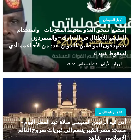
أخبار السودان
إستمع| سحق العدو بمحيط المدرعات – واستخدام
المليشيا للأطفال في المعارك – والمتمردون
يستهدفون المواطنين بالتدوين بعدد من الأحياء مما أدي
لسقوط شهداء
الرواية الأولى
20 أغسطس، 2023
قناة الرواية الأولى
أدي فيه الرئيس السيسي صلاة عيد الفطر اليوم –
مسجد مصر الكبير ينضم الي كبريات صروح العالم
الإسلامي – شاهد