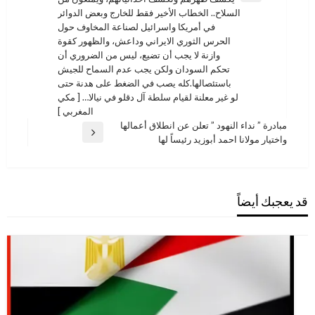
السابقة
السلاح.. الخطاب الأخير فقط للخارج وبعض الدوائر
في أمريكا واسرائيل لصناعة المخاوف حول
الحرس الثوري الايراني وداعش، والظهور كقوة
وازنة لا يجب أن تضيع، ليس من الضروري أن
تحكم السودان ولكن يجب عدم السماح للجيش
باستئصالها.كله يصب في الضغط على هدنة حتى
لو غير معلنة لقيام سلطة آل دقلو في نيالا… [ مكي
المغربي ]
مبادرة ” نداء النهود ” تعلن عن انطلاق أعمالها
المقالة
واختيار مولانا احمد أبوزيد رئيساً لها
التالية
قد يعجبك أيضاً