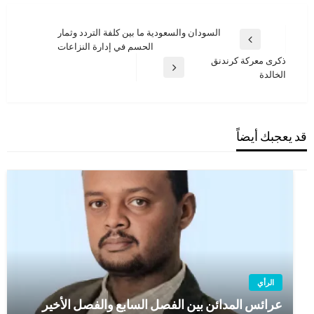
تصفّح
السودان والسعودية ما بين كلفة التردد وثمار
المقالة
الحسم في إدارة النزاعات
المقالات
السابقة
ذكرى معركة كرندنق
المقالة
الخالدة
التالية
قد يعجبك أيضاً
الرأي
عرائس المدائن بين الفصل السابع والفصل الأخير