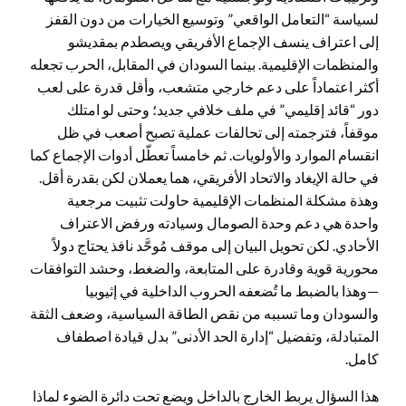
لسياسة “التعامل الواقعي” وتوسيع الخيارات من دون القفز
إلى اعتراف ينسف الإجماع الأفريقي ويصطدم بمقديشو
والمنظمات الإقليمية. بينما السودان في المقابل، الحرب تجعله
أكثر اعتماداً على دعم خارجي متشعب، وأقل قدرة على لعب
دور “قائد إقليمي” في ملف خلافي جديد؛ وحتى لو امتلك
موقفاً، فترجمته إلى تحالفات عملية تصبح أصعب في ظل
انقسام الموارد والأولويات. ثم خامساً تعطّل أدوات الإجماع كما
في حالة الإيغاد والاتحاد الأفريقي، هما يعملان لكن بقدرة أقل.
وهذة مشكلة المنظمات الإقليمية حاولت تثبيت مرجعية
واحدة هي دعم وحدة الصومال وسيادته ورفض الاعتراف
الأحادي. لكن تحويل البيان إلى موقف مُوحَّد نافذ يحتاج دولاً
محورية قوية وقادرة على المتابعة، والضغط، وحشد التوافقات
—وهذا بالضبط ما تُضعفه الحروب الداخلية في إثيوبيا
والسودان وما تسببه من نقص الطاقة السياسية، وضعف الثقة
المتبادلة، وتفضيل “إدارة الحد الأدنى” بدل قيادة اصطفاف
كامل.
هذا السؤال يربط الخارج بالداخل ويضع تحت دائرة الضوء لماذا