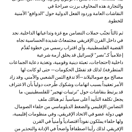
والتجارة. هذه المخاوف برزت صراحةً في
النقاشات العامة وردود الفعل الدولية حول “الدوافع” الأمنية
للخطوة.
ثم ثالثاً تجنّب حملات التضامن مع غزة وتداعياتها الداخلية. نجد
في داخل القرن الإفريقي مجتمعاتٌ شديدة الحساسية تجاه
القضية الفلسطينية، وأي اقتراب رسمي من خطوة تُقدَّم
إعلامياً كـ“نصر” لإسرائيل قد يخلق أزمة شرعية
داخلية (احتجاجات، تعبئة دينية وقومية، وتغذية دعاية الجماعات
المتطرفة). لذلك قد تفضّل الحكومات— حتى لو كانت لها
مصالح مع صوماليلاند—ألا تدفع الثمن الشعبي والأمني. وقد زاد
الأمر تعقيداً بسبب اتهامات وشكوك طُرحت دولياً بأن الاعتراف
قد يرتبط بنقاشات حول “ترتيبات تهجير” للفلسطينيين، ما
يجعل تكلفة التأييد أعلى سياسياً. ثم هنالك ملف
التضامن الإقليمي والضغط الدبلوماسي من حلفاء الصومال.
فهي دولة عضو في الاتحاد الإفريقي، وفي منظومات إقليمية،
ولها حلفاء يملكون نفوذاً اقتصادياً وأمنياً في القرن
الإفريقي. لذلك رأينا اصطفافاً واضحاً في الإدانة والتحذير من