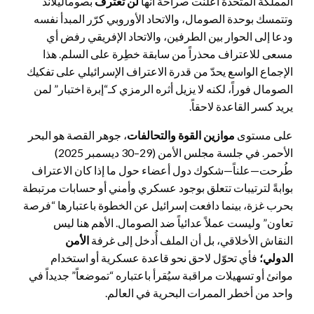
المملكة المتحدة أعلنت صراحة أنها
لن تعترف
بصوماليلاند
وتتمسك بوحدة الصومال، والاتحاد الأوروبي كرّر المبدأ نفسه
ودعا إلى الحوار بين الطرفين، والاتحاد الإفريقي رفض أي
مسعى للاعتراف محذراً من سابقة خطِرة على السلم. هذا
الإجماع الواسع يحدّ من قدرة الاعتراف الإسرائيلي على تفكيك
الصومال فوراً، لكنه لا يزيل أثره الرمزي كـ“إبرة اختبار” لمن
يريد كسر القاعدة لاحقاً.
على مستوى
موازين القوة والتحالفات
، جوهر القصة هو البحر
الأحمر. في جلسة مجلس الأمن (29–30 ديسمبر 2025)
طُرحت—علناً—شكوك دول أعضاء حول ما إذا كان الاعتراف
بوابةً لترتيبات تتعلق بوجود عسكري وأمني أو حسابات مرتبطة
بحرب غزة، بينما دافعت إسرائيل عن الخطوة باعتبارها “فرصة
تعاون” وليست عملاً عدائياً ضد الصومال. الأهم هنا ليس
النقاش الأخلاقي، بل أن الملف أُدخل إلى غرفة
الأمن
الدول
ي؛
فأي تحوّل لاحق نحو قاعدة عسكرية أو استخدام
موانئ أو تسهيلات مراقبة سيُقرأ باعتباره “تموضعاً” جديداً في
واحد من أخطر الممرات البحرية في العالم.