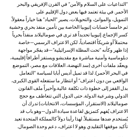
“التداعيات على السلام والأمن” في القرن الإفريقي والبحر
الأحمر. في بيئة تعتمد فيها بعض دول الإقليم على
التمويل، والموانئ، والتحويلات، يصير “الحياد” هنا خياراً معقولاً.
ثم خامساً حسابات إثيوبيا الخاصة بين تأمين منفذ بحري وخشية
كسر الإجماع. إثيوبيا تحديداً قد ترى في صوماليلاند منفذاً بحرياً
محتملاً أو شريكاً اقتصادياً، لكن الاعتراف الرسمي—خاصة
إذا ظهر وكأنه “تحت المظلة الإسرائيلية”—قد يفجّر مواجهة
دبلوماسية وأمنية مباشرة مع مقديشو ويستفز أطرافاً إقليمية،
ويعقّد ملفات أخرى (سد النهضة، العلاقات مع مصر، التموضع
في البحر الأحمر). لذا قد تميل أديس أبابا لسياسة “التعامل
الواقعي من دون اعتراف” أو انتظار ما ستفعله القوى الكبرى،
بدل القفز إلى خطوة ذات تكلفة عالية.وأخيراً ملف القانون
الدولي وشرعية الدولة. حتى الدول التي تتعاطف مع حجج
صوماليلاند (الاستقرار، المؤسسات، الانتخابات) تدرك أن
الاعتراف يُفهم كتمزيق لقاعدة سيادة الدول—وهو باب قد
يُستخدم ضدها مستقبلاً. لهذا رأينا دولاً كالمملكة المتحدة تعيد
تأكيد موقفها التقليدي وهو لا اعتراف، دعم وحدة الصومال.