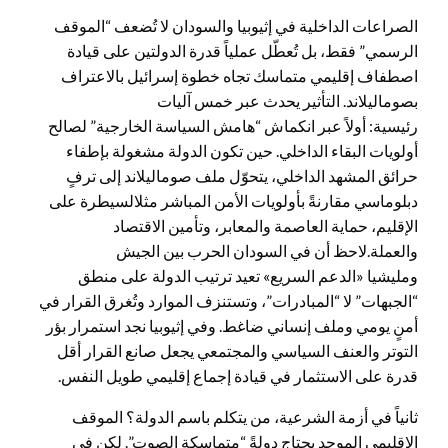
الصراعات الداخلية في إثيوبيا والسودان لا تُضعف “الموقف
الرسمي” فقط، بل تُعطّل عملياً قدرة الدولتين على قيادة
اصطفاف إقليمي متماسك تجاه خطوة إسرائيل بالاعتراف
بصوماليلاند. التأثير يحدث عبر خمس آليات
رئيسية: أولاً عبر انكماش “هامش السياسة الخارجية” لصالح
أولويات البقاء الداخلي. حين تكون الدولة مشغولة بإطفاء
حرائق المشهد الداخلي، يتحوّل ملف صوماليلاند إلى ترفٍ
دبلوماسي مقارنةً بأولويات الأمن المباشر مثلالسيطرة على
الإقليم، حماية العاصمة والمعابر، وتأمين الاقتصاد
والعملة.لاحظ أن في السودان الحرب بين الجيش
ومليشيا «الدعم السريع» تعيد ترتيب الدولة على منطق
“الجبهات” لا “المبادرات”، وتستنزف الموارد وتُغرق القرار في
أمنٍ يومي وملف إنساني ضاغط. وفي إثيوبيا نجد استمرار بؤر
التوتر والعنف السياسي والمجتمعي يجعل صانع القرار أقل
قدرة على الاستثمار في قيادة إجماع إقليمي طويل النفس.
ثانياً في أزمة الشرعية، من يتكلم باسم الدولة؟ الموقف
الإقليمي الموحد يحتاج دولةً “متماسكة الصوت”. لكن في