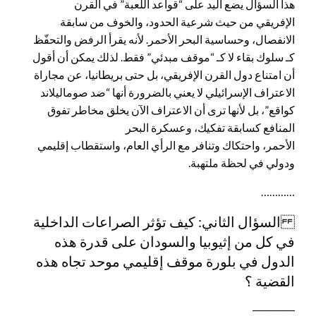
هذا السؤال يضع اليد على “قواعد اللعبة” في القرن
الإفريقي من حيث شرعية الحدود، والخوف من سابقة
الانفصال، وحساسية البحر الأحمر. لأنه يقرأ الرفض والتحفّظ
كـ سلوك بقاء لا كـ “موقف مبدئي” فقط. لذلك يمكن أن أقول
أن امتناع دول القرن الإفريقي، بل حتى بريطانيا، عن مجاراة
الاعتراف الإسرائيلي لا يعني بالضرورة أنها “ضد صوماليلاند
كواقع”، بل لأنها ترى أن الاعتراف الآن يخلق مخاطر تفوق
المنافع كسابقة تفكيك، وعسكرة البحر
الأحمر، واحتكاك وتنافر مع الرأي العام، واستقطاب إقليمي
ودولي في لحظة ملتهبة.
…………
السؤال الثاني: كيف تؤثر الصراعات الداخلية
في كل من إثيوبيا والسودان على قدرة هذه
الدول في بلورة موقف إقليمي موحد تجاه هذه
القضية ؟
__________