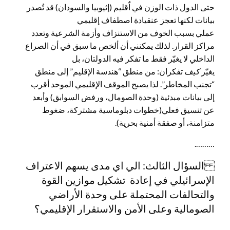
حتى الدول ذات الوزن في اٌقليم (إثيوبيا والسودان) قد تُصدر
بيانات لكنها تعجز عنقيادة اصطفاف إقليمي
عملي بسبب الخوف من الاستنزاف وأزمة الشرعية وتعدد
مراكز القرار. لذلك يمكنني أن ألخص ما سبق في أن الصراع
الداخلي لا يغيّر فقط ما تفكر فيه الدولتان، بل
يغيّر
كيف
تفكران: من منطق “هندسة الإقليم” إلى منطق
“تجنب المخاطر”. لذا يصبح الموقف الإقليمي الموحد أقرب
إلى بيانات مبدئية (وحدة الصومال، ورفض السوابق) وأبعد
عن تنسيق فعلي(خطوات دبلوماسية مشتركة، ضغوط
متزامنة، أو صفقة أمنية بحرية).
……….
السؤال الثالث: الي اي مدى يسهم الاعتراف
الإسرائيلي في إعادة تشكيل موازين القوة
والتحالفات المحتملة على وحدة الأراضي
الصومالية وعلى الأمن والاستقرار الإقليمي؟
__________