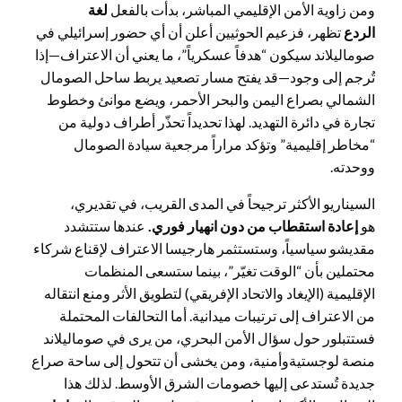
ومن زاوية الأمن الإقليمي المباشر، بدأت بالفعل
لغة
الردع
تظهر، فزعيم الحوثيين أعلن أن أي حضور إسرائيلي في
صوماليلاند سيكون “هدفاً عسكرياً”، ما يعني أن الاعتراف—إذا
تُرجم إلى وجود—قد يفتح مسار تصعيد يربط ساحل الصومال
الشمالي بصراع اليمن والبحر الأحمر، ويضع موانئ وخطوط
تجارة في دائرة التهديد. لهذا تحديداً تحذّر أطراف دولية من
“مخاطر إقليمية” وتؤكد مراراً مرجعية سيادة الصومال
ووحدته.
السيناريو الأكثر ترجيحاً في المدى القريب، في تقديري،
هو
إعادة استقطاب
من
دون انهيار فوري
.
عندها ستتشدد
مقديشو سياسياً، وستستثمر هارجيسا الاعتراف لإقناع شركاء
محتملين بأن “الوقت تغيّر”، بينما ستسعى المنظمات
الإقليمية (الإيغاد والاتحاد الإفريقي) لتطويق الأثر ومنع انتقاله
من الاعتراف إلى ترتيبات ميدانية. أما التحالفات المحتملة
فستتبلور حول سؤال الأمن البحري، من يرى في صوماليلاند
منصة لوجستيةوأمنية، ومن يخشى أن تتحول إلى ساحة صراع
جديدة تُستدعى إليها خصومات الشرق الأوسط. لذلك هذا