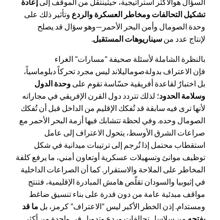
السؤال هوالأكثر استراتيجية، حيثينتقل من الموقف إلى
إعادة
تشكيل التحالفات ومخاطر العسكرة والردع
وتأثير ذلك على
وحدة الصومال وأمن البحر الأحمر—وهو سؤال قد يصلح
لإنتاج عدد من
سيناريوها
ت المستقبل
.
بالنظرة الشاملة لأسئلة صحيفة “مسارات” الغراء
فإن الاعتراف بدولةصوماليلاند ليس مجرد تحركاً دبلوماسياً،
بل اختبارٌ لقاعدة أفريقية حسّاسة تقوم على
وحدة الدول
وسلامة الحدود
؛ لذلك تتردد دول القرن الإفريقي في مجاراته
لأنها ترى فيه سابقة قد تُفكك الإقليم من الداخل قبل أن تُفكك
الصومال وحده. وفي لحظة تتشابك فيها أزمة البحر الأحمر مع
صراعات الشرق الأوسط، يتحول الاعتراف إلى عامل
استقطاب محتمل إذا تُرجم إلى ترتيبات ميدانية في شكل
توظيف موانئ وتسهيلات عسكرية أوتعاون أمني، ما يرفع كلفة
المخاطر على الملاحة والاستقرار. كما أن الصراعات الداخلية
في إثيوبيا والسودان تقلّص هامش المبادرة الإقليمية، فتنتج
مواقف مبدئية عامة من دون قدرة على بناء تنسيق ضاغط
ومستدام. إذن الخطر الأكبر ليس “الاعتراف” كرمز، بل
ما قد
يفتحه
من سلاسل تحالفات وردع وتدويل في واحدة من أكثر