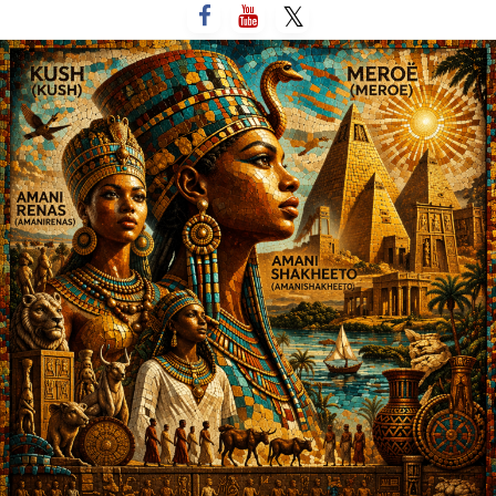
لتخطي
لى
لمحتوى