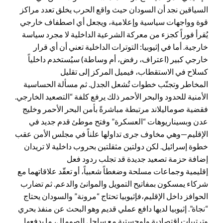
السياقين نجد أن السودان حيث واقع الحرب يخلق تعدد مراكز
قوة وواجهات سياسية وإعلامية، ويجعل أي اصطفاف خارجي
يُقرأ فوراً كجزء من معركة الشرعية الداخلية لا مجرد سياسة
خارجية. أما في إثيوبيا: التوترات الداخلية تعني أن أي قرار
خارجي كبير (اعتراف، رفض، أم وساطة) سيُستخدم داخلياً
كسلاح في الاستقطاب، فيميل المركز إلى تقليل
المخاطر وتجنّب خطوات تُشعل الجدل. ثم مسألة الحساسية
الأمنية للحدود والبحر الأحمر ذلك يرفع كلفة “التصعيد الخارجي.
فقضية صوماليلاند مرتبطة مباشرةً بأمن البحر الأحمر وخليج
عدن وبسيناريوهات “العسكرة” وفتح موطئ قدم جديد في
الإقليم—وهي مخاوف جرى تداولها علناً في مجلس الأمن عقب
خطوة إسرائيل. لكن دولتين مثقلتين بحروب داخلية لا تريدان
إضافة حزمة تصعيد جديدة قد تجلب ردود فعل
إقليمية وجماعات مسلحة وضغطاً شعبياً، أو تعقّد علاقاتهما مع
شركاء يمسكون بمفاتيح التمويل والموانئ والدعم. ثم تضارب
الحوافز داخل الإقليم،فإثيوبيا تحتاج “مرونة” والسودان يحتاج
“نجاة”. إثيوبيا لديها دافع عملي قديم وهو البحث عن منفذ بحري
وترتيبات اقتصادية ولوجستية مع ساحل الصومال، ما يدفعها