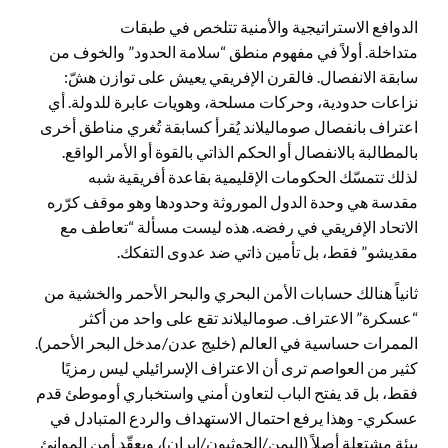
الدوافع الاستراتيجية والأمنية تتلخص في طبقات
متداخلة. أولاً في مفهوم منطق “سلامة الحدود” والخوف من
سابقة الانفصال. فالقرن الإفريقي يعيش على توازن هشّ:
نزاعات حدودية، وحركات مسلحة، وهويات عابرة للدولة. أي
اعتراف بانفصال صوماليلاند يُقرأ كسابقة تُغري مناطق أخرى
بالمطالبة بالانفصال أو الحكم الذاتي بالقوة أو الأمر الواقع.
لذلك تتمسّك الحكومات الإقليمية بقاعدة أفريقية شبه
مقدسة هي وحدة الدول الموروثة وحدودها وهو موقف كرّره
الاتحاد الإفريقي في رفضه. هذه ليست مسألة “تعاطف مع
مقديشو” فقط، بل تأمين ذاتي ضد عدوى التفكك.
ثانياً هنالك حسابات الأمن البحري والبحر الأحمر والخشية من
“عسكرة” الاعتراف. صوماليلاند تقع على واحد من أكثر
الممرات حساسية في العالم (خليج عدن/مدخل البحر الأحمر).
كثير من العواصم ترى أن الاعتراف الإسرائيلي ليس رمزيًا
فقط، بل قد يفتح الباب لتعاون أمني واستخباري أوموطئ قدم
عسكري- وهذا يرفع احتمال الاستهداف والردع المتبادل في
بيئة مشتعلة أصلاً (اليمن/الحوثيون/إيران)، ويعقّد أمن الموانئ