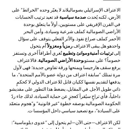
الاعتراف الإسرائيلي بصوماليلاند لا يغيّر وحده “الخرائط” على
الأرض، لكنه يُحدث
صدمة سياسية
قد تعيد ترتيب الحسابات
في القرن الإفريقي على مستويين، أولاً ما يتعلق بوحدة
الأراضي الصومالية كملف شرعية وسيادة، وأمن البحر
الأحمر كملف صراع نفوذ. والأثر الفعلي يتوقف على سؤال
واحدهو هل يبقى الاعتراف
رمزياً ومعزولاً
أم يتحول
إلى
ترتيبات أمنية
و
موانئ
و
تطبيع
تُغري أطرافاً أخرى وتستفز
خصوماً؟ على مستوى
وحدة الأراضي الصومالية
. فالاعتراف
يرفع سقف هارجيسا ويمنحها ورقة تفاوض جديدة؛ فهى لأول
مرة تمتلك “سابقة اعتراف من دولة عضو بالأمم المتحدة”، ما
يدفعها لتقديم نفسها ككيان قابل للاعتراف الدولي لا كحكمٍ
ذاتي طويل الأجل. في المقابل، يضغط هذا التطور على مقديشو
داخلياً، فأي تراخٍ سيُقرأ كعجزٍ عن حماية السيادة، لذلك جاء ردّ
الحكومة الصومالية بوصفه خطوة “غير قانونية” و”هجوم متعمّد
على السيادة”، مع تصعيد سياسي داخل المؤسسا ت.
لكن الاعتراف—حتى الآن—لم يتحول إلى “عدوى دبلوماسية”: