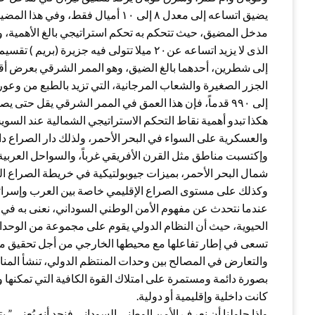
يضيق اتساعه إلى معدل ٨ إلى ١٠ أميال
مدخل المضيق، حيث تتحكم به تحكم استراتيجي بالغ الأهمية، وإ
الذى لا يزيد اتساعه عن٢٠ ميلا تتولى فيه جزي
الجزر الصغيرة والشعاب المرجانية، التي تزيد بالطبع من وعو
إلى ٩٩٠ قدماً، فإن هذا العمق في الممر الشرقي يقل حتى يصل في بعض أجزائه إلى نحو٨٥ قدما فقط.
هكذا تبدو أهمية نقاط التحكم الاستراتيجي الشمالية عند السوي
والعسكرية على السواء في البحر الأحمر، ولذلك دار الصراع دائم
وإكتسبت مناطق مثل القرن الأفريقي غرباً، والسواحل العربية
شمال البحر الأحمر، بميزات جيوبولتيكية في خريطة الصراع الدول
وكذلك على مستوى الصراع الإقليمي خاصة بين العرب وإسرائيل 
عندما نتحدث عن مفهوم الأمن الوطني السوداني، نعنى به في حد
الحيوية، حيث أن النظام الدولي يقوم على مجموعة من الوحدا
تسعى في إطار تفاعلها مع محيطها الخارجي من أجل تحقيق مصال
والتعارض في المصالح بين وحدات المنتظم الدولي، تنشأ المن
بصورة دائمة ومستمرة على امتلاك القوة الكافية التي تمكنها 
كانت داخلية وإقليمية أو دولية.
وإذا حاولنا أن نعرف الأمن الوطني السوداني فنجد أنه يُعنى ” 