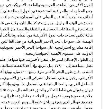
القرن الأفريقي (القاعدة الفرنسية والقاعدة الأمريكية في جيب
جمع المعلومات والمراقبة المنتشرة في الدول المطلة على الب
أضاف بعداً جديداً للتنافس الدولي على السودان‏، بحيث جاءت إ
جديدة هي الهند، البرازيل، وإيران و تركيا واليابان، ولا يخفى 
تستخدم في الصناعات الحساسة و الثقيلة والنووية مثل الكوبالت 
هائلة تكفي لسد حاجات الدول الأفريقية من المياه، وبالتأكي
الهيمنة على سواحل البحر الأحمر السودانية من قبل الفاعلين 
إقامة مشاريع استراتيجية علي سواحل البحر الأحمر السودانية، 
الدولية على مستوى الأهمية الجيواستارتيجية.
تصل مساحته إلى ١٧٨٠٠ ميل مربع، وإذا أخذنا
الساحل الغربي، واﻟﻤﺨا اليمنية على الساحل الآسيوي، وإذا ك
تيران وقوبال هي نقاط التحكم والخنق عند الشمال، حيث تنتشر
ملاحية صغيرة وضيقة تجعل من الملاحة مخاطرة تحتاج إلى حسا