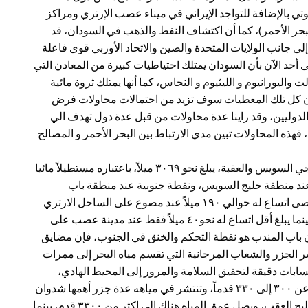
وتي بالإضافة للتواجد الإيراني في ميناء عصب الإرتري ومراكز
حر الأحمر)، كما أن اكتشاف النفط والذهب في السودان، قد
لى جانب الولايات المتحدة والصين والاتحاد الأوربي قوى فاعلة
على أحد الآن بأن السودان يمتلك احتياطيات كبيرة من المعادن التي
واليورانيوم و الليثيوم و النحاس، كما أنها يمتلك ثروة مائية
د أن كل تلك المعطيات سوف تزيد من احتمالات محاولات فرض
الدوليين، وقد راينا عدة محاولات من قبل عدة دول تهدف الي
فهذه المحاولات تبين مدي الارتباط بين البحر الأحمر و المصالح
إن الطول الإجمالي لسواحل البحر الأحمر بما فيها سواحل خليجي السويس والعقبة، يبلغ نحو ٣٠٦٩ ميلاً، باعتباره مستطيلاً مائيا
 نقطة شمالية عند منطقة خليج السويس، ونقطة جنوبية عند منطقة باب
المندب، فإن طول البحر الأحمر سوف يبلغ١٢٠٠ميل، ويبلغ أقصى اتساع له حوالي ١٩٠ ميلاً عند مصوع على الساحل الارتري
الأفريقي، وجيزان على الساحل الشرقي السعودي الآسيوي، بينما يبلغ أقل اتساع له نحو٤٠ ميلاً فقط عند مدينة عصب على
ان باب المندب هو نقطة التحكم والخنق في الجنوب، فإن مضايق
 الجزر والشعاب المرجانية التي تقسم مياه البحر إلى ممرات
بات دقيقة لتحقيق السلامة والمرور إلى المحيط الهادي،
فمضيق قوبال الذي يقع في داخل خليج السويس لا يزيد عمقه عن ٣٠٠ إلى ٣٣٠ قدماً، وتنتشر في مياهه عدة جزر أهمها شدوان
وقوبال وأم قمر، وشرق قوبال يرقد مضيق تيران في مدخل خليج العقب، ويصل عمق المياه هناك إلى اكثر من ٣٣٠٠ قدم، بينما