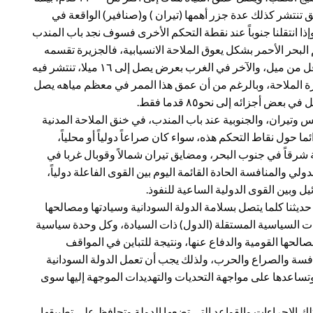
 فقط، وفي هذا المضيق تنتشر كذلك عدة جزر أهمها (تيران ) و(صنافير) الواقعة في
ذا انتقلنا جنوباً عند نقطة التحكم الأخرى فسوف نجد باب المندب
رة (بريم ) تقسيم البحر الأحمر بشكل يعوق الملاحة الانسيابية، فالجزيرة تقسمه
إلى شطرين، أحدهما بالغ الضيق، وهو الممر الشرقي بعرض أقل من ميل، والآخر في الغرب بعرض يصل إلى ١٦ ميلا، تنتشر فيه
رة الملاحة، وبالرغم من أن عمق هذا الممر في معظم مياهه يصل
س وتيران، والجنوبية عند باب المندب، في خنق الملاحة المدنية
ا حول نقاط التحكم هذه، سواء كان صراعاً دولياً أو محلياً،
 شرقاً في جنوب البحر، ومضايق تيران شمالاً وقوبال غربا في
ي والمنافسة الحادة القائمة اليوم بين القوى الفاعلة دولياً،
وبين القوى الدولية الساعية للنفوذ.
يثنا كلما يتصل بسلامة الدولة السودانية وسيادتها ومصالحها
ت السياسية المستقلة (الدول) ذات السيادة، وكل وحدة سياسية
حها القومية والدفاع عنها، ونتيجة للتباين في المواقف
افسة والصراع والحرب، ولذلك يجب أن تعمل الدولة السودانية
وتساعدها على مواجهة التحديات والتهديدات الموجهة إليها سوى
بتلك الإجراءات والقواعد التي تضعها الدولة وتحافظ على تطبيقها،