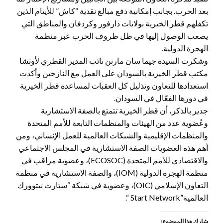
بعد الحرب. بجانب إمكانية دفع مبالغ نقدية “كاش” للأيتام الذين
تكفلهم قطر الخيرية بولايات دارفور وكردفان والمناطق التي
يصعب الوصول إليها في ظل ظروف الحرب عبر منظمة
الهجرة الدولية.
وشكرت السيدة جيما سان مارتن نائب المدير القطري لأوتشا
مكتب قطر الخيرية بالسودان على العمل مع النازحين وأكدت
استعدادها للتعاون وتذليل كل العقبات لمساعدة قطر الخيرية
في دورها الفعّال في السودان.
جدير بالذكر، أن قطر الخيرية تتمتع بالصفة الاستشارية
وعُضوية عدد من الهيئات والمنظمات التابعة للأمم المتحدة
والمنظمات الإقليمية والشبكات العالمية للعمل الإنساني، ومن
أهم هذه العضويات الصفة الاستشارية في المجلس الاجتماعي
والاقتصادي للأمم المتحدة (ECOSOC)، وعضوية مراقب في
منظمة الهجرة الدولية (IOM)، والصفة الاستشارية في منظمة
التعاون الإسلامي (OIC)، وعضوية في شبكة “ستارت نيتوورك
العالمية”Start Network “.
شارك هذا الموضوع: