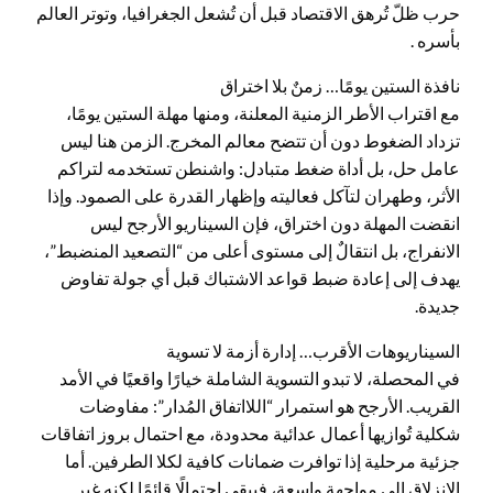
حرب ظلّ تُرهق الاقتصاد قبل أن تُشعل الجغرافيا، وتوتر العالم
بأسره .
نافذة الستين يومًا… زمنٌ بلا اختراق
مع اقتراب الأطر الزمنية المعلنة، ومنها مهلة الستين يومًا،
تزداد الضغوط دون أن تتضح معالم المخرج. الزمن هنا ليس
عامل حل، بل أداة ضغط متبادل: واشنطن تستخدمه لتراكم
الأثر، وطهران لتآكل فعاليته وإظهار القدرة على الصمود. وإذا
انقضت المهلة دون اختراق، فإن السيناريو الأرجح ليس
الانفراج، بل انتقالٌ إلى مستوى أعلى من “التصعيد المنضبط”،
يهدف إلى إعادة ضبط قواعد الاشتباك قبل أي جولة تفاوض
جديدة.
السيناريوهات الأقرب… إدارة أزمة لا تسوية
في المحصلة، لا تبدو التسوية الشاملة خيارًا واقعيًا في الأمد
القريب. الأرجح هو استمرار “اللااتفاق المُدار”: مفاوضات
شكلية تُوازيها أعمال عدائية محدودة، مع احتمال بروز اتفاقات
جزئية مرحلية إذا توافرت ضمانات كافية لكلا الطرفين. أما
الانزلاق إلى مواجهة واسعة، فيبقى احتمالًا قائمًا لكنه غير