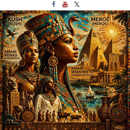
لتخطي
لى
لمحتوى