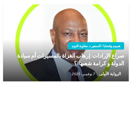
هموم وقضايا / السفير د. معاوية التوم
صراع الإرادات: إرهاب الغزاة بالمسيرات أم سيادة
الدولة و كرامة شعبها!؟
الرواية الأولى
7 نوفمبر، 2025