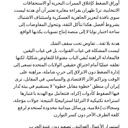
أوراق الضغط كإغلاق الممرات البحرية أو الاستحقاقات
الانتخابية، تردّ طهران بقراءة مغايرة تعتبر أن أي هدنة ليست
سوى نافذة لتعزيز الجاهزية العسكرية واستئناف الاشتباك
بشروط أفضل. هكذا تتآكل الثقة، وتتحول المفاوضات إلى
ساحة اختبار نوايا لا إلى منصة إنتاج تسويات يكذبها الواقع.
هدنة بلا ثقة… تفاوض تحت سقف الشك
ليست المشكلة في غياب القنوات، بل في غياب اليقين.
فالمعادلة الراهنة تُبقي الباب مفتوحًا للتفاوض شكليًا، لكنها
تغلقه عمليًا أمام اختراقٍ حقيقي. الولايات المتحدة تسعى إلى
إدارة الضغط دون الانزلاق إلى حربٍ شاملة، مراهِنة على
الوقت وتراكم الأثر الاقتصادي والسياسي. في المقابل، ترى
إيران أن منطق “خطوة مقابل خطوة” لا يستقيم في بيئة تُدار
فيها الضغوط كأدوات إكراه، فتتعامل مع الهدنة باعتبارها
استراحة تكتيكية لا التزامًا استراتيجيًا. النتيجة: جولات مؤجلة،
وسجالات إعلامية، ورسائل ميدانية محدودة تُستخدم لرفع
كلفة الطرف الآخر دون كسر التوازن.
استمرار الأعمال العدائية… تصعيد دون عتبة الحرب