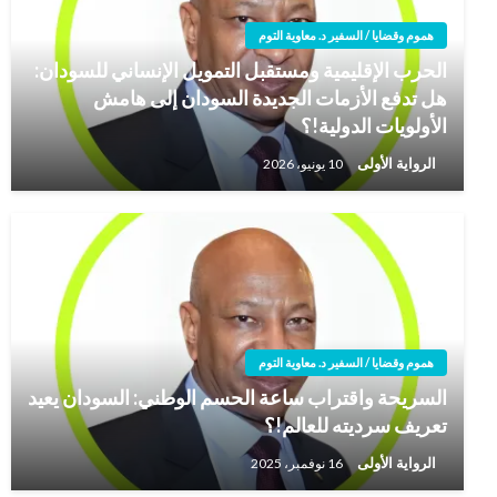
هموم وقضايا / السفير د. معاوية التوم
الحرب الإقليمية ومستقبل التمويل الإنساني للسودان:
هل تدفع الأزمات الجديدة السودان إلى هامش
الأولويات الدولية!؟
الرواية الأولى
10 يونيو، 2026
هموم وقضايا / السفير د. معاوية التوم
السريحة واقتراب ساعة الحسم الوطني: السودان يعيد
تعريف سرديته للعالم!؟
الرواية الأولى
16 نوفمبر، 2025