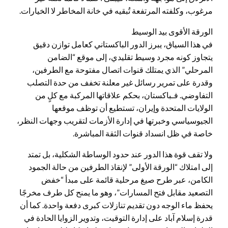
مرغوب، وكلفته المرتفعة تُبقيه في خانة المخاطر لا الخيارات.
الورقة الأقوى بيد الوسيط
في هذا السياق، يبرز الدور الباكستاني كعامل توازن دقيق
يتجاوز كونه مجرد وسيط تقليدي، إلى موقع “الضامن
المرحلي” الذي يمتلك قنوات اتصال مفتوحة مع الطرفين،
وقدرة على تمرير رسائل غير معلنة تخفف من حدة التصلب
التفاوضي. فـباكستان، بحكم علاقاتها المركبة مع كلٍ من
الولايات المتحدة وإيران، تستطيع أن توظف موقعها
الجيوسياسي وخبرتها في إدارة الأزمات لتقريب وجهات النظر،
خاصة في ظل انسداد قنوات الثقة المباشرة.
ولا تقف قوة هذا الدور عند حدود الوساطة الشكلية، بل تمتد
إلى امتلاك “الورقة الأولى” لإنقاذ الطرفين من حالة الجمود
الكامن، عبر طرح صيغ مرحلية قائمة على مبدأ “خفض
التصعيد مقابل فتح المسارات”، وهو ما يمنح كل طرف مخرجًا
يحفظ ماء الوجه دون تقديم تنازلات كبرى دفعة واحدة. كما أن
قدرة إسلام آباد على إدارة التوقيت، وتدوير الزوايا الحادة في