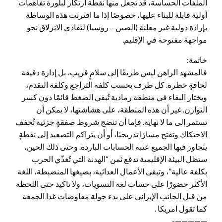
الملفات الحساسة، قد تجعل منها نقطة ارتكاز لبلورة تفاهمات
أولية قابلة للبناء عليها، خصوصًا إذا ما اقترنت هذه الوساطة
بإرادة دولية غير معلنة (الصين – روسيا) لتفادي الانزلاق نحو
مواجهة مفتوحة في الإقليم.
خاتمة:
فالمشهد الراهن ليس طريقًا إلى سلامٍ قريب، بل إدارة دقيقة
لحافةٍ خطرة. كل طرف يحسب كلفة التراجع وكلفة التقدم،
ويختار البقاء في منطقة رمادية تُبقي الضغط قائمًا دون كسر
التوازن. غير أن هذه المنطقة، على هشاشتها، لا يمكن أن
تستمر إلى ما لا نهاية. فإما أن تنضج شروط صفقةٍ جزئية تُخفف
الاحتكاك وتفتح مسارًا تدريجيًا، أو أن يتراكم التصعيد إلى نقطةٍ
يتجاوز فيها الجميع عتبة الحسابات الباردة. وحتى ذلك الحين،
ستظل البيئة الإقليمية تدفع ثمن “الهدنة التي تُغذّي الحرب
بكلفة عالية”، وتبقى الأعمال العدائية، بصيغها المنضبطة، اللغة
الأكثر حضورًا على حساب لغة التسويات، ولا تاكيد حتى اللحظة
من قبل الجانب الإيراني على بدء جولة مفاوضات غدا الجمعة
كما تقول امريكا .
—————-