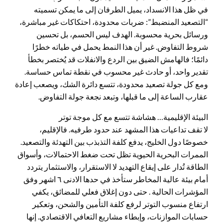
في ظل هذا الانسداد، يميل الطرفان إلى ما يمكن تسميته
“التصعيد المنضبط”: ضربات محدودة، احتكاكات غير مباشرة،
ورسائل بحرية محسوبة. الهدف ليس الحسم، بل تحسين
شروط التفاوض. غير أن هذا النمط يحمل في طياته خطرًا
دائمًا؛ فالهامش الضيق بين الردع والانفلات قد يُختصر بخطأ
تقدير واحد، أو حادث غير محسوب في نقطة تماس حساسة.
ومع كل جولة تصعيد محدودة، تتسع دائرة الشك، ويصعب إعادة
عقارب الساعة إلى ما قبلها، وتبعد نجعة جولة التفاوض.
البيئة الإقليمية… هشاشة تتسع مع كل موجة توتر
لا تقف تداعيات هذا المشهد عند حدود طرفيه. فالإقليم،
خصوصًا دول الخليج، يدفع كلفة التذبذب بين التهدئة والتصعيد.
الممرات البحرية الحيوية تظل تحت ضغط الاحتمالات، وأسواق
الطاقة تُدار على إيقاع التهديد لا الاستقرار، والاستثمار يتردد
أمام بيئة عالية المخاطر ستأخذ في حدها الادنى ٦ اشهر وفق
المؤشرات الحالية . حتى دون إغلاق فعلي للمضائق، يكفي
ارتفاع منسوب التوتر لرفع كلفة التأمين والشحن، وتعكير
حسابات الموازنات، وإبطاء مشاريع التعافي الاقتصادي. إنها