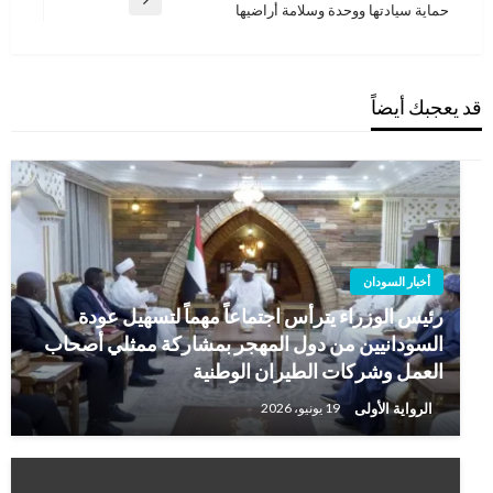
المقالة
حماية سيادتها ووحدة وسلامة أراضيها
التالية
قد يعجبك أيضاً
أخبار السودان
رئيس الوزراء يترأس اجتماعاً مهماً لتسهيل عودة
السودانيين من دول المهجر بمشاركة ممثلي أصحاب
العمل وشركات الطيران الوطنية
الرواية الأولى
19 يونيو، 2026