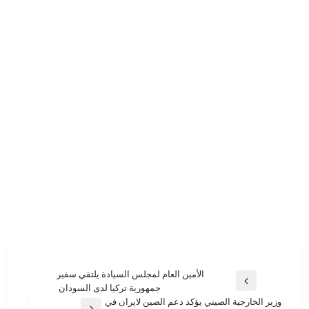
تصفّح
الأمين العام لمجلس السيادة يلتقي سفير
المقالة
جمهورية تركيا لدى السودان
المقالات
السابقة
وزير الخارجية الصيني يؤكد دعم الصين لايران في