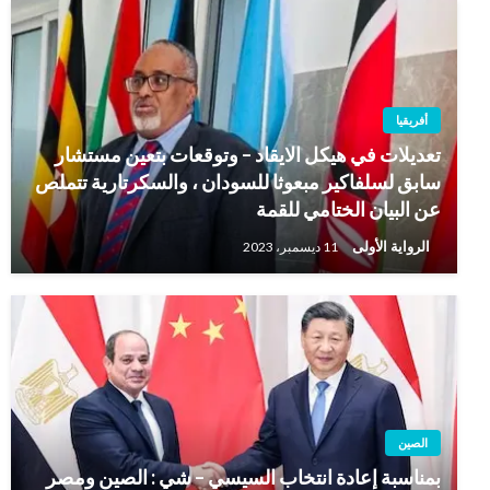
أفريقيا
تعديلات في هيكل الايقاد – وتوقعات بتعين مستشار
سابق لسلفاكير مبعوثا للسودان ، والسكرتارية تتملص
عن البيان الختامي للقمة
الرواية الأولى
11 ديسمبر، 2023
الصين
بمناسبة إعادة انتخاب السيسي – شي : الصين ومصر