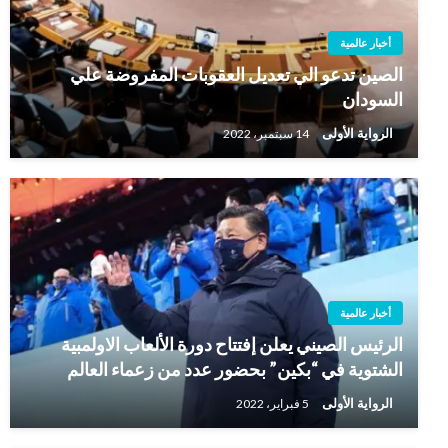
أخبار عالمية
الصين تدعو الي تعديل العقوبات المفروضة علي
السودان
الرواية الأولى
14 سبتمبر، 2022
أخبار عالمية
الرئيس الصيني يعلن إفتتاح دورة الألعاب الاولمبية
الشتوية في “بكين” بحضور عدد من زعماء العالم
الرواية الأولى
5 فبراير، 2022