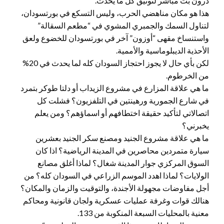
درون بث مباشر لتوثيق كل ما يحدث.
هذا هو مكان مناهضي الحرب، وليس التسكع في بورتسودان،
لتناول السمك والجمبري المشوي في “مطعم السقالة”
واستنساخ مقهى “أوزون” آخر في بورتسودان للخضوع ولعق
الأحذية الديبلوماسية والأممية.
لكن بأي حال لا يجوز احتجاز السودان كله لما يحدث في 20%
من الخرطوم.
ما هي علاقة المزارع في مشروع الزيداب أو دلتا طوكر بتمرد
في شارع الجمورية ورهينتين في التلفزيون؟ فشلت كل
اتصالاتي لتأكيد حقيقة اختطافهم أو اسماؤهم؟ ومن يعلم
يخبرني؟
ما هي علاقة مشروع الجنيد ومصنع سكر الجنيد بعشرين
سيارة متمردين محاصرين في المدينة الرياضية؟ اذا كان
السوق المركزي جوار المدينة شغال؟ لماذا أغلق مصانع
الولايات؟ لماذا اهدد الموسم الزراعي في السودان كله؟ من
أجل مفاوضات مجهولة الأجندة، والتوقيت والزمان والمكان؟
هنالك قوات وغرفة عمليات عسكرية ولجان قانونية ومحاكم
معنية بالمحليات السبعة المنكوبة من 133.