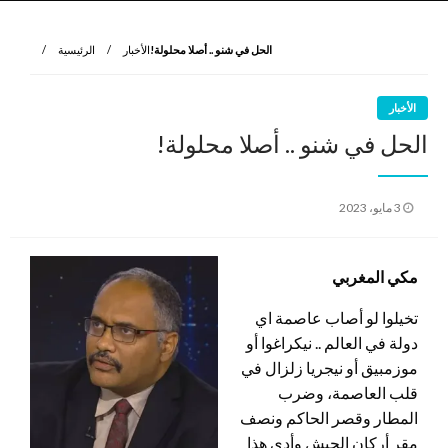
نروي لتعرف
الرواية الأولى
الحل في شنو .. أصلا محلولة!
الأخبار
الرئيسية
الأخبار
الحل في شنو .. أصلا محلولة!
نُشر
3 مايو، 2023
في
مكي المغربي
تخيلوا لو أصاب عاصمة اي
دولة في العالم .. نيكراغوا أو
موزمبيق أو نيجريا زلزال في
قلب العاصمة، وضرب
المطار وقصر الحاكم ونصف
مقر أركان الجيش وأدى هذا