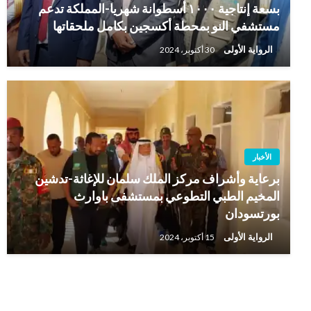
بسعة إنتاجية ١٠٠٠ أسطوانة شهريا-المملكة تدعم
مستشفي النو بمحطة أكسجين بكامل ملحقاتها
الرواية الأولى
30 أكتوبر، 2024
الأخبار
برعاية وأشراف مركز الملك سلمان للإغاثة-تدشين
المخيم الطبي التطوعي بمستشفى باوارث
بورتسودان
الرواية الأولى
15 أكتوبر، 2024