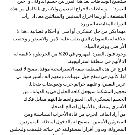
ستصبح الوساطات بعد هذا الفرز بين جسم الدولة .. و “حبن
التمرد” … وساطات لاخراج المدنيين والاسرى بالكامل من هذه
المنطقة .. أو ربما اخراج المدنيين والمقاتلين معا، اذا رأت
الدولة المقايضة المريرة.
مهما يكن من حل عسكري أو أمني أو أحكام قضائية .. هذا لا
علاقة له بالسودان الذي يغلب عليه الامن والاستقرار وخصب
الأراضي ووفرة المياه.
وجود فلول التمرد المهزوم في 20% من الخرطوم لا قيمة له
الا لأنهم في منطقة استراتيجية.
انزع عن هذه المنطقة صفة الاستراتيجية مؤقتا، يصبح لا قيمة
لها، كأنهم في سفح جبل عوينات، ومعهم الف أسير سوداني
عزيز النفس، وعليهم جرائم حرب وتعويضات ضحايا.
تحجيم المشكلة سيجعل كافة الحلول في يد الدولة .. من
الحسم العسكري الى العفو واسقاط التهم مقابل فكاك
الأسرى ومصادرة الأموال لصالح الضحايا.
من أراد ايقاف الحرب من قادة الأحزاب السياسية ومن
المبعوثين الأممين .. يسمح له بالدخول لمنطقة المتمردين
المعزولة، ويدون أقرارا بمسئوليته عن حياته. فليذهب وليجلس