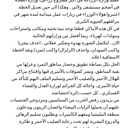
في أضخم مستشفى ولائي .. وهكذا الى حين تعديل الخطة.
اعتبروا هؤلاء الوزراء في زيارات عمل ميدانية لمدة شهر في
مرافقهم الحيوية الكبرى.
في كل هذه الأماكن قطعا توجد بنية تحتية ومكاتب واستراحات
ومولدات كهرباء، ربما أفضل من وزاراتهم الحالية.
الان .. لتكتمل الصورة بهدوء وتفكير عقلاني .. احذف نيجريا
واكتب السودان، واحذف (الزلزال) واكتب (تمرد) ونفذ الخطة
الاسعافية اعلاه.
الحل بكل بساطة تطويق وحصار مناطق التمرد وعزلها من
بقية المناطق، ونشر كشوفات بالأسرى فيها وافتتاح مراكز
للهلال الأحمر والصليب الأحمر وتسليم الملف اليهم للتأكد من
حياة الأسرى، واحالة كل الجرائم لوزارة العدل والقضاء
العسكري .. كل حسب دائرة اختصاصه.
من يريدون رفض الحرب من السياسيين ومزدوجي الجنسيات
عليهم أن يحملوا الرايات البيضاء واغصان الزيتون ويدخلون
منطقة المليشيا ومعهم الكاميرات ويطلبون تسليم الرهائن
والدروع البشرية لهم تحت رعاية الصليب الأحمر و طائرة