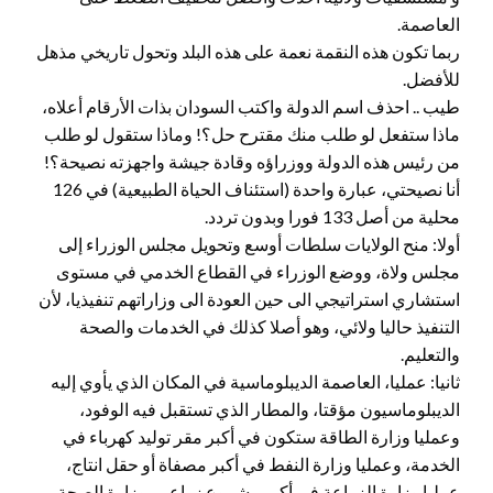
العاصمة.
ربما تكون هذه النقمة نعمة على هذه البلد وتحول تاريخي مذهل
للأفضل.
طيب .. احذف اسم الدولة واكتب السودان بذات الأرقام أعلاه،
ماذا ستفعل لو طلب منك مقترح حل؟! وماذا ستقول لو طلب
من رئيس هذه الدولة ووزراؤه وقادة جيشة واجهزته نصيحة؟!
أنا نصيحتي، عبارة واحدة (استئناف الحياة الطبيعية) في 126
محلية من أصل 133 فورا وبدون تردد.
أولا: منح الولايات سلطات أوسع وتحويل مجلس الوزراء إلى
مجلس ولاة، ووضع الوزراء في القطاع الخدمي في مستوى
استشاري استراتيجي الى حين العودة الى وزاراتهم تنفيذيا، لأن
التنفيذ حاليا ولائي، وهو أصلا كذلك في الخدمات والصحة
والتعليم.
ثانيا: عمليا، العاصمة الديبلوماسية في المكان الذي يأوي إليه
الديبلوماسيون مؤقتا، والمطار الذي تستقبل فيه الوفود،
وعمليا وزارة الطاقة ستكون في أكبر مقر توليد كهرباء في
الخدمة، وعمليا وزارة النفط في أكبر مصفاة أو حقل انتاج،
عمليا وزارة الزراعة في أكبر مشروع زراعي، وزارة الصحة