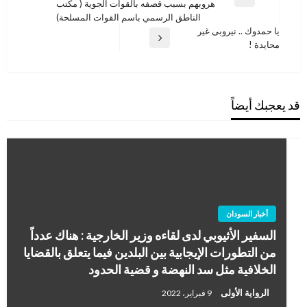
المقالة
هروبهم بسبب قصفه بالقوات الجوية ( مكتب
السابقة
الناطق الرسمي باسم القوات المسلحة)
يا حمدوك .. نيروبى غير
المقالة
محايدة !
التالية
قد يعجبك أيضاً
أخبار السودان
السفير الأثيوبي لدى لقاءه وزير الخارجية : هناك عدداً
من التطورات الإيجابية بين البلدين فيما يتعلق بالقضايا
الخلافية مثل سد النهضة و قضية الحدود
الرواية الأولى
9 فبراير، 2022