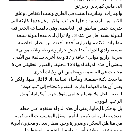
الى ماس كهربائي وحرائق
وانهيارات، وتناثرت الجثث في الطرق وتحت الانقاض، وعلق
الكثير من المدنيين داخل الخرائب، ولكن رغم هذه الكارثة التي
ضربت خمس مناطق في العاصمة، وهي بالمساحة الجغرافية
للدولة نسبة أقل من 0.5 % ، ولا تزال لدى هذه الدولة سبعة
مطارات، ثلاثة منها دولية، أحدها أحدث من مطار العاصمة
نفسه، ولدي الدولة أيضا جيش جرار وشرطة وثلاثة موانيء
بحرية، وأربع موانيء جافة و 17 ولاية أخرى سالمة من الأذى،
بمعنى أن هذه الدولة لديها 133 محلية، والضرر الحقيقي في 5
محليات في العاصمة، ومحليتين في ولايات أخرى.
ما حدث نكبة حقيقية، ومأساة انسانية، أنا لا أقلل منها، ولكن لا
يعني أن هذه الدولة انهارت البتة، ولا تحتاج إلى “مباعيث”
لوصفة الحل ولا اهتمام عالمي يفوق حرب أوكرانيا، أو نذر
الرعب النووي.
بل لو فكرنا ايجابيا، يعني أن هذه الدولة ستقوم على خطة
جديدة تتعلق بالسلامة والتأمين ونقل المؤسسات العسكرية
من مناطق السكن، وضرورة وجود مطار بديل و مخزون أدوية
و مستشفيات ولائية أحدث وأفضل لتخفيف الضغط على