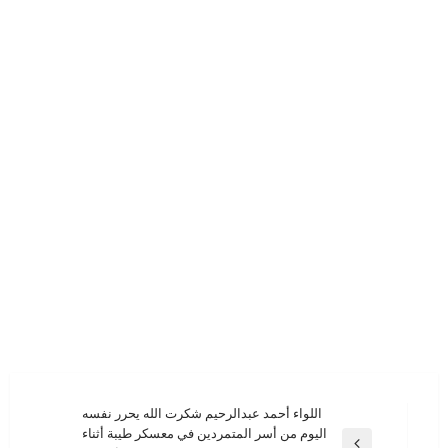
تصفّح
اللواء أحمد عبدالرحيم شكرت الله يحرر نفسه
اليوم من أسر المتمردين في معسكر طيبة أثناء
المقالات