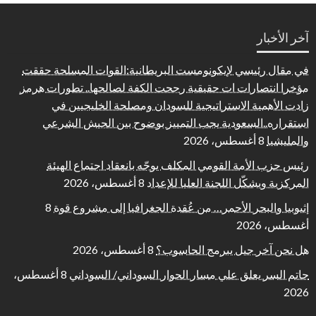
آخر الأخبار
في مقال رئيسي لإيكونومست البريطانية:القوات المسلحة حققت
مؤخرا انتصارات ات حقيقية رجحت الكفة لصالحها.. تطورات هرمز
زادت الأهمية الاستراتيجية للسودان ومصلحة الخليجيين في
استقراره..السعودية يجب التمييز بوضوح بين الجيش الشرعي
والمليشيا
8 أغسطس، 2026
رئيس حزب الأمة القومي المكلف يوجّه بانعقاد اجتماع الهيئة
المركزية ويشكّل اللجنة العليا للإعداد
8 أغسطس، 2026
إثيوبيا والبحر الأحمر… من عُقدة الجغرافيا إلى مشروع قوة
8
أغسطس، 2026
هل نحن آخر جيل يبرمج الحاسوب؟
8 أغسطس، 2026
حاتم السر يعلق علي مسار الحوار السوداني/ السوداني
8 أغسطس،
2026