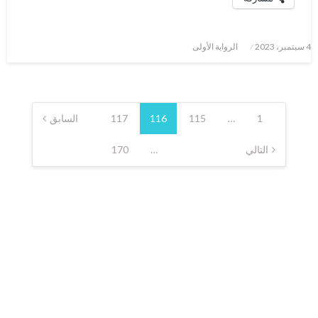
نُشر
4 سبتمبر، 2023
الرواية الأولى
في
Posts
pagination
1
…
115
116
117
السابق
التالي
…
170