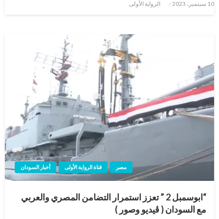
نُشر
10 سبتمبر، 2023
الرواية الأولى
في
مصر
قناة الرواية الأولى
أخبار السودان
“ابوسمبل 2 ” تعزز استمرار التضامن المصري والعربي
مع السودان ( ڤيديو وصور )