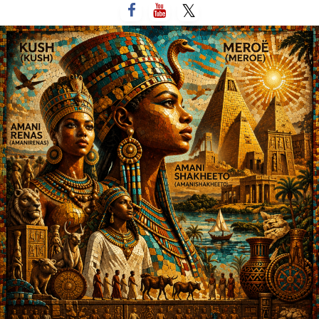
لتخطي
لى
لمحتوى