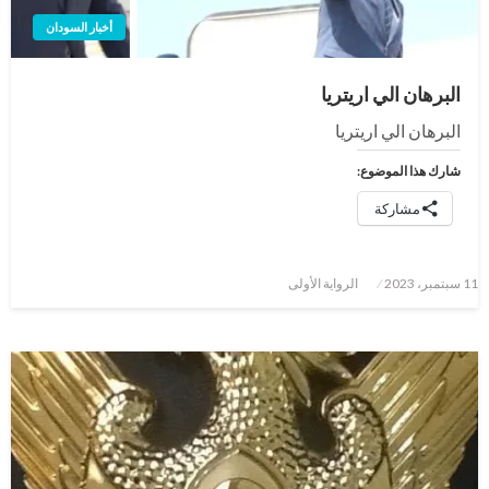
أخبار السودان
البرهان الي اريتريا
البرهان الي اريتريا
شارك هذا الموضوع:
مشاركة
نُشر
11 سبتمبر، 2023
الرواية الأولى
في