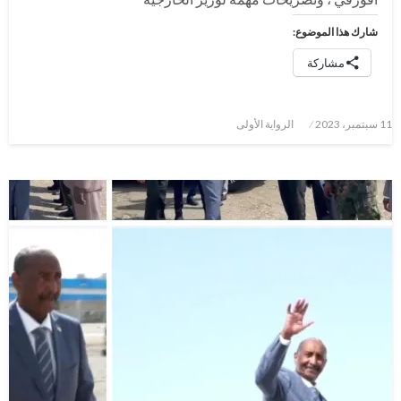
شارك هذا الموضوع:
مشاركة
نُشر
11 سبتمبر، 2023
الرواية الأولى
في