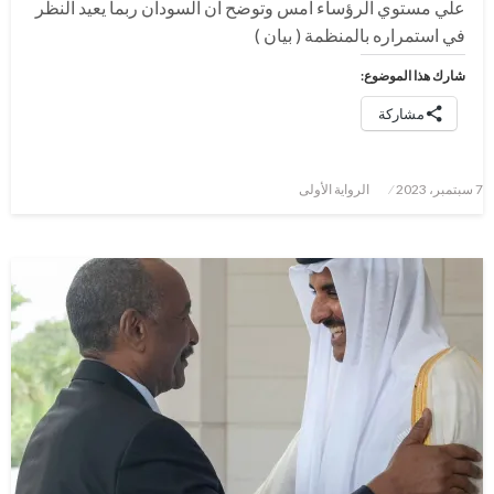
علي مستوي الرؤساء امس وتوضح ان السودان ربما يعيد النظر
في استمراره بالمنظمة ( بيان )
شارك هذا الموضوع:
مشاركة
نُشر
7 سبتمبر، 2023
الرواية الأولى
في