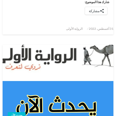
شارك هذا الموضوع:
مشاركة
نُشر
31 أغسطس، 2022
الرواية الأولى
في
يحدث الآن