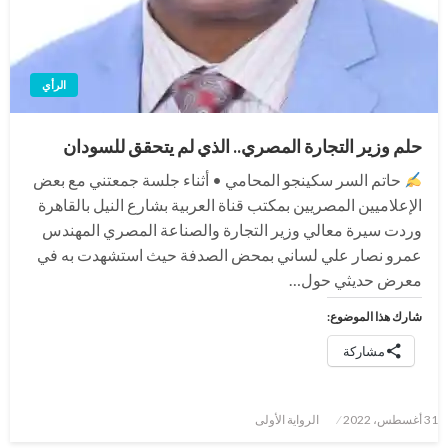
الرأي
حلم وزير التجارة المصري.. الذي لم يتحقق للسودان
حاتم السر سكينجو المحامي • أثناء جلسة جمعتني مع بعض
الإعلاميين المصريين بمكتب قناة العربية بشارع النيل بالقاهرة
وردت سيرة معالي وزير التجارة والصناعة المصري المهندس
عمرو نصار علي لساني بمحض الصدفة حيث استشهدت به في
معرض حديثي حول…
شارك هذا الموضوع:
مشاركة
نُشر
31 أغسطس، 2022
الرواية الأولى
في