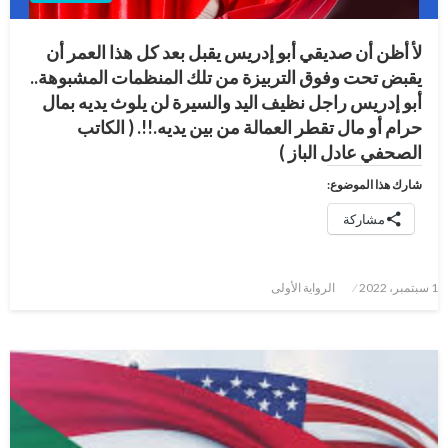
لأ أظن أن صديقي أبو إدريس يقبل بعد كل هذا العمر أن
يقبض تحت وفوق التربيزة من تلك المنظمات المشبوهة..
أبو إدريس راجل نظيف اليد والسيرة لن يلوث يديه بمال
حرام أو مال تقطر العمالة من بين يديه.!!. ( الكاتب
الصحفي عادل الباز )
شارك هذا الموضوع:
مشاركة
نُشر
1 سبتمبر، 2022
الرواية الأولى
في