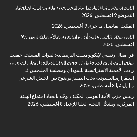
اتفاقية مكة… نواة توازن استراتيجي جديد والسودان أمام اختبار
التموضع
9 أغسطس، 2026
المثلث: تفاصيل ما جرى
9 أغسطس، 2026
اتفاق مكة الثلاثي: هل بدأت إعادة هندسة الأمن الإقليمي!؟
9
أغسطس، 2026
في مقال رئيسي لإيكونومست البريطانية:القوات المسلحة حققت
مؤخرا انتصارات ات حقيقية رجحت الكفة لصالحها.. تطورات هرمز
زادت الأهمية الاستراتيجية للسودان ومصلحة الخليجيين في
استقراره..السعودية يجب التمييز بوضوح بين الجيش الشرعي
والمليشيا
8 أغسطس، 2026
رئيس حزب الأمة القومي المكلف يوجّه بانعقاد اجتماع الهيئة
المركزية ويشكّل اللجنة العليا للإعداد
8 أغسطس، 2026