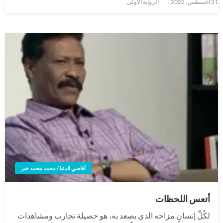
نُشر
31 أغسطس، 2022
الرواية الأولى
في
أقاصي الدنيا / محمد محمد خير
أتعس اللحظات
لكُلِّ إنسانٍ مزاجه الذي يصعد به، هو حصيلة تجارب ومشاهدات