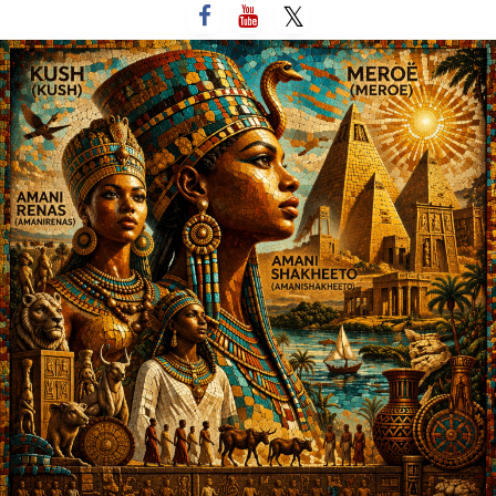
لتخطي
لى
لمحتوى