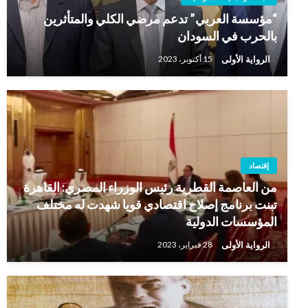
“مؤسسة العربي” تدعم مرضي الكلي والمتأثرين
بالحرب في السودان
الرواية الأولى
15 أكتوبر، 2023
إقتصاد
من العاصمة القطرية رئيس الوزراء المصري: القاهرة
تبنت برنامج إصلاح اقتصادي قويا شهدت له مختلف
المؤسسات الدولية
الرواية الأولى
28 فبراير، 2023