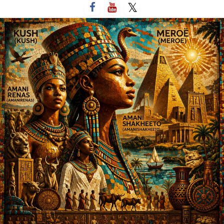
لتخطي
لى
لمحتوى