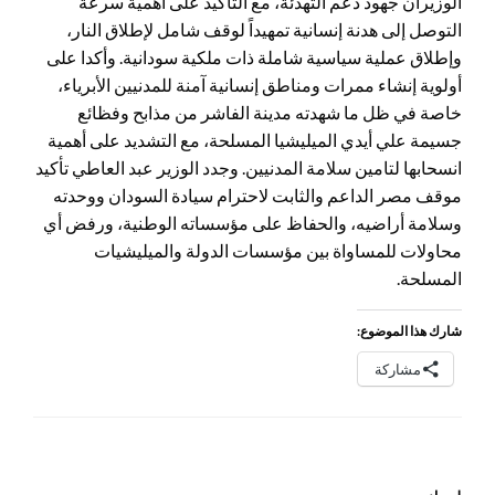
الوزيران جهود دعم التهدئة، مع التاكيد على أهمية سرعة
التوصل إلى هدنة إنسانية تمهيداً لوقف شامل لإطلاق النار،
وإطلاق عملية سياسية شاملة ذات ملكية سودانية. وأكدا على
أولوية إنشاء ممرات ومناطق إنسانية آمنة للمدنيين الأبرياء،
خاصة في ظل ما شهدته مدينة الفاشر من مذابح وفظائع
جسيمة علي أيدي الميليشيا المسلحة، مع التشديد على أهمية
انسحابها لتامين سلامة المدنيين. وجدد الوزير عبد العاطي تأكيد
موقف مصر الداعم والثابت لاحترام سيادة السودان ووحدته
وسلامة أراضيه، والحفاظ على مؤسساته الوطنية، ورفض أي
محاولات للمساواة بين مؤسسات الدولة والميليشيات
المسلحة.
شارك هذا الموضوع:
مشاركة