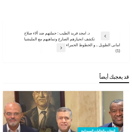
تصفّح
د. امجد فريد الطيب : حملتهم ضد آلاء صلاح
المقالة
تكشف انحيازهم الصارخ وتماهيهم مع المليشيا
المقالات
السابقة
امانى الطويل .. و الخطوط الحمراء
المقالة
(1)
التالية
قد يعجبك أيضاً
البعثات والجاليات السودانية