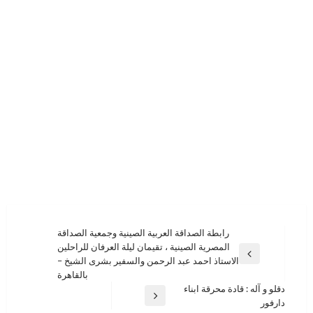
تصفّح
رابطة الصداقة العربية الصينية وجمعية الصداقة
المصرية الصينية ، تقيمان ليلة العرفان للراحلين
المقالات
المقالة
الاستاذ احمد عبد الرحمن والسفير بشرى الشيخ –
السابقة
بالقاهرة
دقلو و آله : قادة محرقة ابناء
المقالة
دارفور