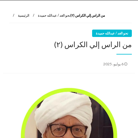
نروي لتعرف
الرواية الأولى
من الراس إلي الكراس (٢)
نحو الغد / عبدالله حميدة
الرئيسية
نحو الغد / عبدالله حميدة
من الراس إلي الكراس (٢)
نُشر
6 يوليو، 2025
في