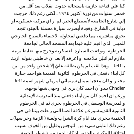
كنا علي قناعة جازمة باستحالة حدوث انقلاب بعد أقل من
خمس سنوات من ثورة اكتوبر ١٩٦٤ ، لكني رغم ذلك خرجت
إلي شارع الجامعة لأستطلع الخبر. لم ار اي مركبة عسكرية او
دبابة في الشارع. وفجاة أبصرت سيارة محملة بالجنود تتجه
نحوي مباشرة ، مما دفعني لمحاولة الاحتماء بالسياج الخارجي
للمبني الذي اقيم عليه فيما بعد المسجد الحالي لجامعة
الخرطوم. وتوقفت السيارة العسكرية وخرج منها ضابط برتبة
ملازم لم اتبيًن ملامحه او اعرفه إلا بعد ان خاطبني بقوله :ازيك
يا Jeff….وهذا لقب لم يكن يطلقه عليً إلا شخص واحد من بين
كل ابناء دفعتي في الخرطوم الثانوية القديمة هو احمد جبارة
مختار..وكان معجبا بممثل سينمائي امريكي شهير اسمه Jeff
Chndler يبدو أن احمد كان يري في وجهي شبها بوجهه.
ورغم ان احمد كان من ابناء دفعتي منذ المدرسة الإبتدائية
والمدرسة الوسطي في الخرطوم بحري ثم في الخرطوم
الثانوية القديمة..ورغم علاقة الصبا التي ربطت بيننا في حي
الختمية ببحري منذ ايام كرة الشراب ولعبة ( الرًمة وحراسها)…
رغم ذلك انتابني شيء من التوجس وقليل من الخوف بسبب
اختلافنا الفكري والحزبي إذ كان احمد من ناشطي الجبهة