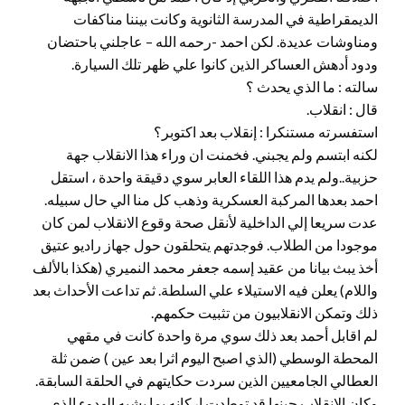
الديمقراطية في المدرسة الثانوية وكانت بيننا مناكفات
ومناوشات عديدة. لكن احمد -رحمه الله – عاجلني باحتضان
ودود أدهش العساكر الذين كانوا علي ظهر تلك السيارة.
سالته : ما الذي يحدث ؟
قال : انقلاب.
استفسرته مستنكرا : إنقلاب بعد اكتوبر؟
لكنه ابتسم ولم يجبني. فخمنت ان وراء هذا الانقلاب جهة
حزبية..ولم يدم هذا اللقاء العابر سوي دقيقة واحدة ، استقل
احمد بعدها المركبة العسكرية وذهب كل منا الي حال سبيله.
عدت سريعا إلي الداخلية لأنقل صحة وقوع الانقلاب لمن كان
موجودا من الطلاب. فوجدتهم يتحلقون حول جهاز راديو عتيق
أخذ يبث بيانا من عقيد إسمه جعفر محمد النميري (هكذا بالألف
واللام) يعلن فيه الاستيلاء علي السلطة. ثم تداعت الأحداث بعد
ذلك وتمكن الانقلابيون من تثبيت حكمهم.
لم اقابل أحمد بعد ذلك سوي مرة واحدة كانت في مقهي
المحطة الوسطي (الذي اصبح اليوم اثرا بعد عين ) ضمن ثلة
العطالي الجامعيين الذين سردت حكايتهم في الحلقة السابقة.
وكان الانقلاب حينها قد توطدت اركانه بما يشبه الهدوء الذي