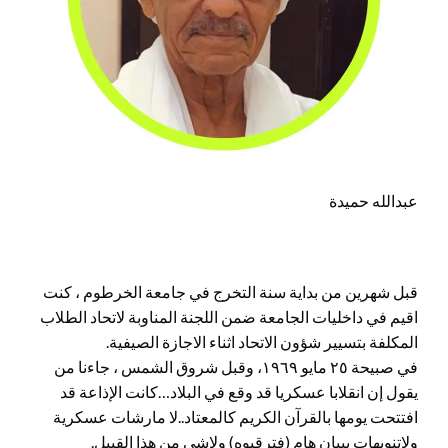
عبدالله حميدة
قبل شهرين من بداية سنة التخرج في جامعة الخرطوم ، كنت
اقيم في داخليات الجامعة ضمن اللجنة المناوبة لاتحاد الطلاب
المكلفة بتسيير شؤون الاتحاد اثناء الاجازة الصيفية.
في صبيحة ٢٥ مايو ١٩٦٩، وقبل شروق الشمس ، جاءنا من
يقول إن انقلابا عسكريا قد وقع في البلاد…كانت الإذاعة قد
افتتحت يومها بالقرآن الكريم كالمعتاد..لا مارشات عسكرية
ولاتنويهات ببيان هام (فترقبوه) ولاشي من هذا القبيل.