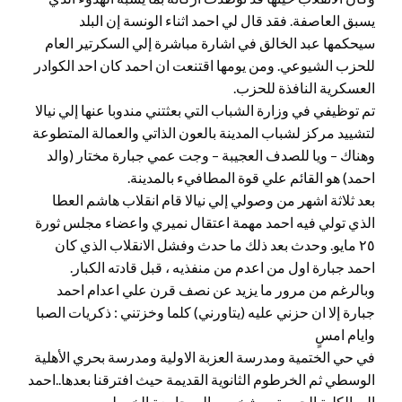
يسبق العاصفة. فقد قال لي احمد اثناء الونسة إن البلد
سيحكمها عبد الخالق في اشارة مباشرة إلي السكرتير العام
للحزب الشيوعي. ومن يومها اقتنعت ان احمد كان احد الكوادر
العسكرية النافذة للحزب.
تم توظيفي في وزارة الشباب التي بعثتني مندوبا عنها إلي نيالا
لتشييد مركز لشباب المدينة بالعون الذاتي والعمالة المتطوعة
وهناك – ويا للصدف العجيبة – وجت عمي جبارة مختار (والد
احمد) هو القائم علي قوة المطافيء بالمدينة.
بعد ثلاثة اشهر من وصولي إلي نيالا قام انقلاب هاشم العطا
الذي تولي فيه احمد مهمة اعتقال نميري واعضاء مجلس ثورة
٢٥ مايو. وحدث بعد ذلك ما حدث وفشل الانقلاب الذي كان
احمد جبارة اول من اعدم من منفذيه ، قبل قادته الكبار.
وبالرغم من مرور ما يزيد عن نصف قرن علي اعدام احمد
جبارة إلا ان حزني عليه (يتاورني) كلما وخزتني : ذكريات الصبا
وايام امسٍ
في حي الختمية ومدرسة العزبة الاولية ومدرسة بحري الأهلية
الوسطي ثم الخرطوم الثانوية القديمة حيث افترقنا بعدها..احمد
إلي الكلية الحربية ، وشخصي إلي جامعة الخرطوم.