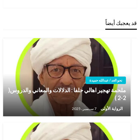
التالية
قد يعجبك أيضاً
نحو الغد / عبدالله حميدة
ملحمة تهجير اهالي حلفا : الدلالات والمعاني والدروس(
2-2 )
الرواية الأولى
7 سبتمبر، 2025