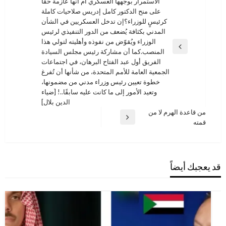
الاستمرار بوجهها العسكري أم أنها عازمة حقًا
المقالات
على منح الدكتور كامل إدريس صلاحيات كاملة
كرئيسٍ للوزراء؟إن تدخل العسكريين في الشأن
المدني بكثافة يُضعف من الدور التنفيذي لرئيس
الوزراء ويُقوّض من نفوذه وأهليته لتولي هذا
المقالة
المنصب.كما أن مشاركة رئيس مجلس السيادة
السابقة
الفريق أول عبد الفتاح البرهان، في اجتماعات
الجمعية العامة للأمم المتحدة، من شأنها أن تُفرغ
خطوة تعيين رئيس وزراء مدني من مضمونها،
وتعيد الأمور إلى ما كانت عليه سابقًا..! [ضياء
الدين بلال]
من قاعدة الهرم لا من
المقالة
قمته
التالية
قد يعجبك أيضاً