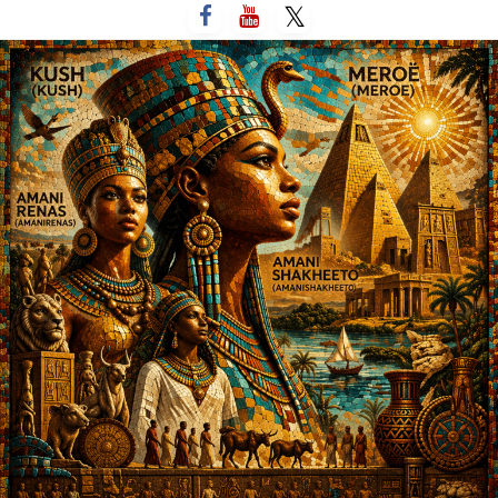
لتخطي
لى
لمحتوى