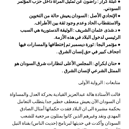
• عبلة كرار : راضون عن تمثيل المرأة داخل حزب المؤتمر
السودني.
• الإتحادي الأصل : السودان يعيش حالة من التخوين
والاستقطاب الحاد وعدم وجود ثقة بين الأطراف.
• د.شذى عثمان الشريف : الوثيقة الدستورية هي السبب
الرئيسي لدخول البلاد في هذه الأزمة.
• مؤتمر البجا : ثورة ديسمبر تم إختطافها والمسارات فيها
اجحاف كبير في حق إنسان الشرق .
• حنان ابكراي : المجلس الأعلى لنظارات شرق السودان هو
الممثل الشرعي لإنسان الشرق
.
متابعات : الرواية الأولى
قالت الأستاذة هالة عبدالعزيز القيادية بحركة العدل والمساواة
أن السودان الآن يعيش منعطف خطير جدا يتطلب التعامل
بحكمة مشيرة الى ان البلاد فقدت حكمائها أمثال الصادق
المهدي ونقد وغيرهم الذين كانوا يمثلون مرجعية للشعب
السودان وأكدت في حديثها لبرنامج (حديث الناس) بقناة النيل