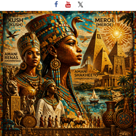
لتخطي
لى
لمحتوى