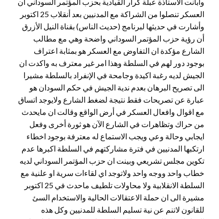
وأبانت الأستاذة عبلة كرار القيادية بحزب المؤتمر السوداني أن
العسكر تنصلوا من الشراكة مع المدنيين بعد أنقلاب 25 اكتوبر
وأشارت في حديثها لبرنامج (حديث الناس) بقناة النيل الأزرق
أن رؤية حزب المؤتمر السوداني واضحة وهي مع مطالب
الشارع مؤكدة ان التفاوض مع العسكر هو بمثابة اعتراف
بوجود دور لهم في السلطة وهذا امر غير معترف به واكدت ان
الجيش لديه رغبة اكيدة وجامحة في الإنفراد بالسلطة مشيرا
الى تصريح البرهان بعدم ندية الجيش في حكم السودان هو
عبارة عن تصريحات فقط نتيجة لضغط الشارع ولايوجد اتساق
مع اقوال وافعال العسكر في أرض الواقع وقالت ان مايحدث
من حراك وتظاهرات في الشارع الآن هو ثورة أخرى وفعل
ايجابي وحالة وعي ويجب الاستماع له معترفة بوجود اخطاء
ارتكبها المدنيين في فترة مشاركتهم في السلطة اكبرها عدم
تكوين مجلس تشريعي وبينت ان حزب المؤتمر السوداني لديه
خطاب واحد ووجه واحد ولاتوجد اي لقاءات سرية او علنية مع
السلطة الانقلابية ولا محاولات تلطيف ماحدث في 25 اكتوبر
مشيرة الى ان حملة الاعتقالات الحالية والاستخدام السئ
للقانون لاتنم عن نية تسليم السلطة للمدنيين وكل هذه