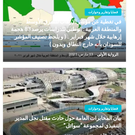
قضايا وتقارير وحوارات
في تغطية عن مؤشر الإرهاب للشرق الأوسط
والمنطقة العربية : الوطني للدراسات يرصد 83 هجمة
إرهابية خلال شهر فبراير .. ( و يلحظ تصنيف المؤشر
للسودان بأنه خارج النطاق وبدون )
الرواية الأولى
13 مارس، 2021
قضايا وتقارير وحوارات
بيان المخابرات العامة حول حادث مقتل نجل المدير
التنفيذي لمجموعة “سواتل”