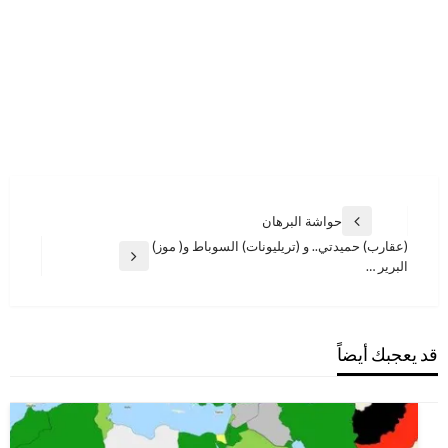
تصفّح
حواشة البرهان
المقالة
المقالات
(عقارب) حميدتي.. و (تريليونات) السوباط و( موز)
السابقة
المقالة
البرير …
التالية
قد يعجبك أيضاً