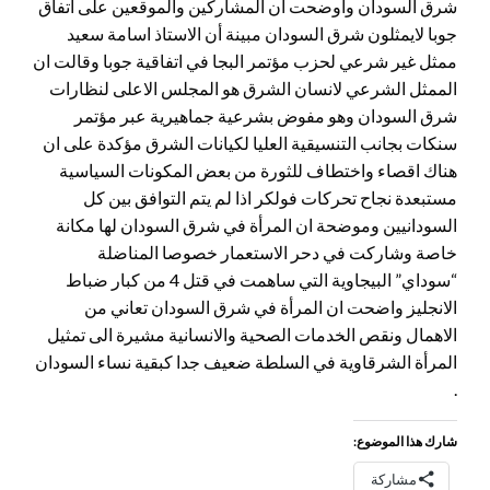
شرق السودان واوضحت ان المشاركين والموقعين على اتفاق
جوبا لايمثلون شرق السودان مبينة أن الاستاذ اسامة سعيد
ممثل غير شرعي لحزب مؤتمر البجا في اتفاقية جوبا وقالت ان
الممثل الشرعي لانسان الشرق هو المجلس الاعلى لنظارات
شرق السودان وهو مفوض بشرعية جماهيرية عبر مؤتمر
سنكات بجانب التنسيقية العليا لكيانات الشرق مؤكدة على ان
هناك اقصاء واختطاف للثورة من بعض المكونات السياسية
مستبعدة نجاح تحركات فولكر اذا لم يتم التوافق بين كل
السودانيين وموضحة ان المرأة في شرق السودان لها مكانة
خاصة وشاركت في دحر الاستعمار خصوصا المناضلة
“سوداي” البيجاوية التي ساهمت في قتل 4 من كبار ضباط
الانجليز واضحت ان المرأة في شرق السودان تعاني من
الاهمال ونقص الخدمات الصحية والانسانية مشيرة الى تمثيل
المرأة الشرقاوية في السلطة ضعيف جدا كبقية نساء السودان
.
شارك هذا الموضوع:
مشاركة