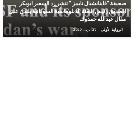
صحيفة “فاينانشيال تايمز ” تنشر رد السفير ابوبكر
الصديق رئيس البعثة الدبلوماسية السودانية بلندن علي
مقال عبدالله حمدوك
الرواية الأولى
23 أبريل، 2025