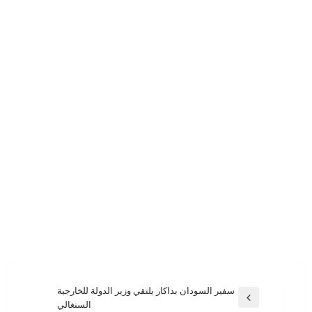
تصفّح
سفير السودان بداكار يلتقي وزير الدولة للخارجية
المقالة
السنغالي