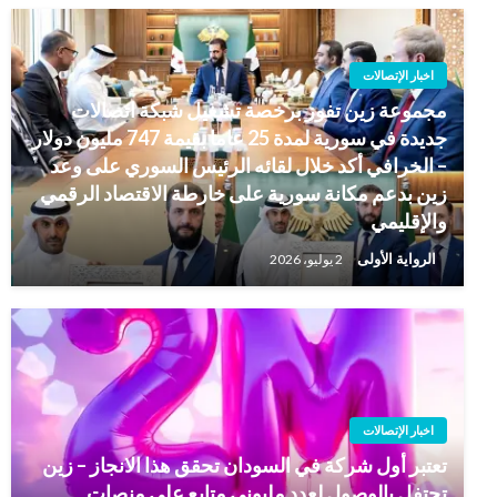
اخبار الإتصالات
مجموعة زين تفوز برخصة تشغيل شبكة اتصالات
جديدة في سورية لمدة 25 عاما بقيمة 747 مليون دولار
– الخرافي أكد خلال لقائه الرئيس السوري على وعد
زين بدعم مكانة سورية على خارطة الاقتصاد الرقمي
والإقليمي
الرواية الأولى
2 يوليو، 2026
اخبار الإتصالات
تعتبر أول شركة في السودان تحقق هذا الانجاز – زين
تحتفل بالوصول لعدد مليوني متابع على منصات