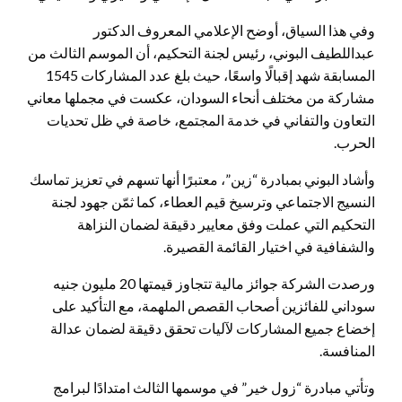
وفي هذا السياق، أوضح الإعلامي المعروف الدكتور
عبداللطيف البوني، رئيس لجنة التحكيم، أن الموسم الثالث من
المسابقة شهد إقبالًا واسعًا، حيث بلغ عدد المشاركات 1545
مشاركة من مختلف أنحاء السودان، عكست في مجملها معاني
التعاون والتفاني في خدمة المجتمع، خاصة في ظل تحديات
الحرب.
وأشاد البوني بمبادرة “زين”، معتبرًا أنها تسهم في تعزيز تماسك
النسيج الاجتماعي وترسيخ قيم العطاء، كما ثمّن جهود لجنة
التحكيم التي عملت وفق معايير دقيقة لضمان النزاهة
والشفافية في اختيار القائمة القصيرة.
ورصدت الشركة جوائز مالية تتجاوز قيمتها 20 مليون جنيه
سوداني للفائزين أصحاب القصص الملهمة، مع التأكيد على
إخضاع جميع المشاركات لآليات تحقق دقيقة لضمان عدالة
المنافسة.
وتأتي مبادرة “زول خير” في موسمها الثالث امتدادًا لبرامج