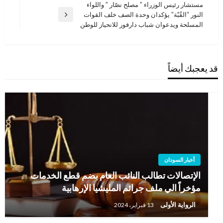
المقالات
السابقة
مستشار رئيس الوزراء ” مصلح نصّار ” واللواء
النور “القُبّة” يؤكدان وحدة الصف خلف القوات
المقالة
المسلحة ويدعوان شباب دارفور للانحياز للوطن
التالية
قد يعجبك أيضاً
أخبار السودان
الإتصالات تطالب النائب العام بضم قطع الخدمات
مؤخراً الي ملف جرائم المليشيا الإرهابية
الرواية الأولى
13 فبراير، 2024