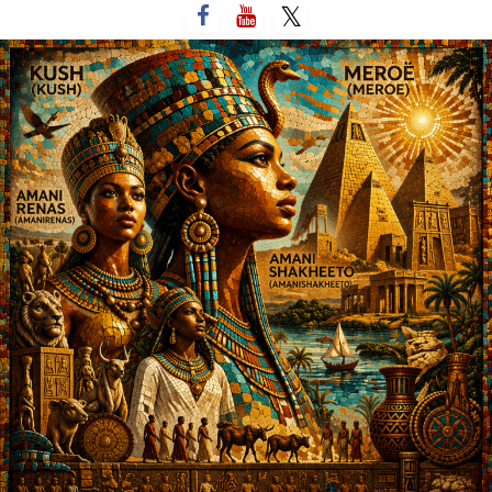
لتخطي
لى
لمحتوى