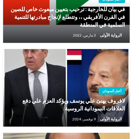
في بيان للخارجية : ترحيب بتعيين مبعوث خاص للصين
في القرن الأفريقي ،، وتتطلع لإنجاح مبادرتها للتنمية
السلمية في المنطقة
الرواية الأولى
3 مارس، 2022
أخبار السودان
لافروف يهنئ علي يوسف ويؤكد العزم علي دفع
العلاقات السودانية الروسية
الرواية الأولى
9 نوفمبر، 2024