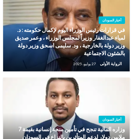
أخبار السودان
في قرارات رئيس الوزراء اليوم لإكمال حكومته : د.
لمياء عبدالغفار وزيراً لمجلس الوزراء ، وعمر صديق
وزير دولة بالخارجية ، ود. سليمى اسحق وزير دولة
بالشئون الاجتماعية
الرواية الأولى
27 يوليو، 2025
أخبار السودان
وزاره المالية تنجح في تأمين منحة إنسانية بقيمة 7
ملايين دولار لدعم المتأثرين بالنزاع في السودان