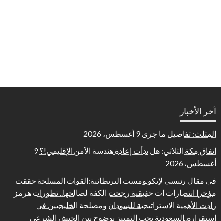
آخر الأخبار
المثلث: تفاصيل ما جرى
9 أغسطس، 2026
اتفاق مكة الثلاثي: هل بدأت إعادة هندسة الأمن الإقليمي!؟
9
أغسطس، 2026
في مقال رئيسي لإيكونومست البريطانية:القوات المسلحة حققت
مؤخرا انتصارات ات حقيقية رجحت الكفة لصالحها.. تطورات هرمز
زادت الأهمية الاستراتيجية للسودان ومصلحة الخليجيين في
استقراره..السعودية يجب التمييز بوضوح بين الجيش الشرعي