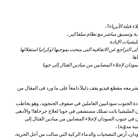
 قتلة الأبرياء؟،
ية وتنسيق مباشر مع نظام سلفاكير ،
يشيات الإبادة
التراجع عن الاتفاقية التى منحت بموجبها اوكرانيا استقلالها
ها
ودان لإجلاء المصابين من ميادين القتال إلى جوبا
نشرمعه مقطع فيديو يقف دليلآ دامغآ على ما ورد فى المقال من
لقادة الجنوب سودانيين العاملين في صفوف الجنجويد، وهو يخاطب
أن المليشيا باتت تمتلك مستشفى في جوبا لعلاج جرحاها! والأدهى
ن في جنوب السودان لإجلاء المصابين من ميادين القتال إلى
ة مدوّية) ،
سودان، أرض التضحيات والدماء الزكية التي سالت من أجل الحرية،