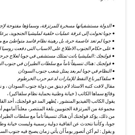
• الدولة مستشفياتها مسخرة للمرتزقة، وسماؤها مفتوحة لإجلاء
• جوبا تحولت إلى غرفة عمليات خلفية لمليشيا الجنجويد، برعا
•
جوبا لم تعد عاصمة حرة، بل رهينة نظام فاسد متواطئ مع مل
•
على حكام الجنوب الاطلاع على الاسباب التى دفعت روسيا الى 
•
فولنجك : المليشيا باتت تمتلك مستشفى في جوبا لعلاج جرحا
•
فولجنك : هناك تنسيقاً تاماً مع سلطات الطيران في جنوب الس
• النظام في جوبا لم يعد يمثل شعب جنوب السودان
•
سلفاكير باع النفط للإمارات لدعم حرب الخرطوم
مقال لافت كتبه الاستاذ لام دينق من دولة جنوب السودان ، و 
وقائع سماها الكاتب ( خيانة وطنية بحماية نظام سلفاكير) ،
يقول الكاتب (الفيديو المنشور ، يُظهر المدعو فولجنك، أحد ا
مجموعة من المرتزقة الجنوبيين بلغة المنتصر، معلناً أمامهم 
من ذلك، يؤكد فولجنك أن هناك تنسيقاً تاماً مع سلطات الطيرا
جوبا، وكأننا نتحدث عن اتفاقية دولية رسمية وليست خيانة وطني
و يقول : لم أكن أتصور يوماً أن يأتي زمان يصبح فيه جنوب ال