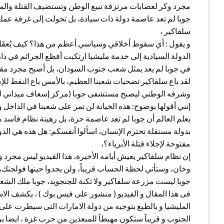
مجرد وكر لعصابات مرتزقة تبيع الوطن وتستضيف القتلة والم
جوبا لم تعد عاصمة دولة ذات سيادة، بل تحولت إلى غرفة عملي
سلفاكير ،
و يقول : أي سقوط أخلاقي وسياسي أعظم من هذا؟ كيف يُعقَل 
الدولة السيادية إلى خدمة مليشيا ارتكبت أفظع الجرائم في دا
في جوبا لم يعد يمثل شعب جنوب السودان، بل أصبح مجرد مق
لقد باع سلفاكير تضحيات شعبنا العظيم، بالأمس باع النفط ل
وشرفه الوطني ليصبح مستشفى جوبا (مركز إسعاف ميداني للقتلة
إنني أقولها بوضوح: هذه الخيانة لن تمر على شعبنا في الداخل
يعلم العالم أن جوبا لم تعد عاصمة حرة، بل رهينة نظام فاسد م
بدولة مستقلة تحترم الإنسان، اسألوا أنفسكم: هل هذه هي الد
مفتوحة لإجلاء قتلة الأبرياء؟،
إن نظام سلفاكير يعيش أيامه الأخيرة، هذا الفيديو ليس مجرد و
وخان، وستأتي لحظة الحساب قريباً، ولن يجدوا حينها فولجنك،
جوبا ليست مزرعة سلفاكير ولا ثكنة للجنجويد، جوبا ملك الشعب
فى هذا المقال و الفيديو ( منشور على فيس بوك ) ، يكشف الا
المليشيا و بالطبع بتوجيه من دولة الامارات التى سيطرت ع
الجنوب و قريبآ ستكون مهبطآ للمبعدين من حرب غزة ، ايضا برعا