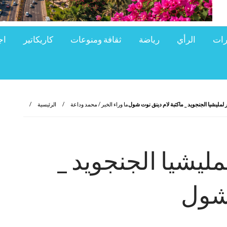
رات
الرأي
رياضة
ثقافة ومنوعات
كاريكاتير
اج
 لمليشيا الجنجويد _ ماكتبة لام دينق نوت شول
ما وراء الخبر / محمد وداعة
الرئيسية
مليشيا الجنجويد _
 شول