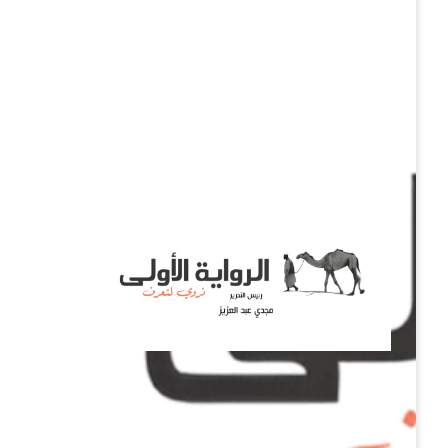
نروي لتعرف
الرواية الأولى