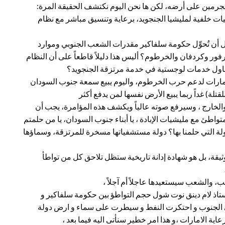
جرمين على أرضه، لكن ها نحن اليوم نكتشف الحقيقة المرة:
ات خلفية لمليشيا الجنجويد، برعاية وتنسيق مباشر مع نظام
أن تُحوِّل حكومة سلفاكير مقدرات الشعب الجنوبي وموارد
رفور وكردفان والخرطوم؟ أليس هذا دليلاً قاطعاً على أن النظام
اول خدمات لوجستية في خدمة مرتزقة الجنجويد؟
لإمارات لدعم حرب الخرطوم، واليوم يبيع سمعة جنوب السودان
) غداً ربما يبيع الأرض نفسها لمن يدفع أكثر
 والخارج ، وسيرفع صوته عالياً ويكشف هذه المؤامرة، يجب أن
تواطئ مع مليشيات الإبادة ، يا أبناء جنوب السودان، يا من حلمتم
ولة التي حلمنا بها؟ دولة مستشفياتها مسخرة للمرتزقة، وسماؤها
ثيقة، بل هو شهادة إدانة تاريخية ستظل تلاحق كل من تواطأ
، والشعب سيستعيدها عاجلاً أم آجلاً ،
ستاذ لام دينق نوت شول حجم التواطؤ بين حكومة سلفاكير و
لى الجنوب و احتكرت النفط و سيطرت على سماء و ارض دولة
ية الامارات ،و هذا امر خطير سنأتى اليه فيما بعد ،