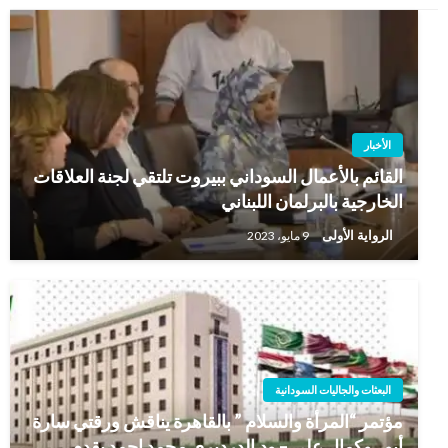
الأخبار
القائم بالأعمال السوداني ببيروت تلتقي لجنة العلاقات
الخارجية بالبرلمان اللبناني
الرواية الأولى
9 مايو، 2023
البعثات والجاليات السودانية
مؤتمر “المرأة والسلام ” بالقاهرة يناقش ورقتي سارة
أبو ، وكمال علي – ود.الدرديري محمد احمد يقدم