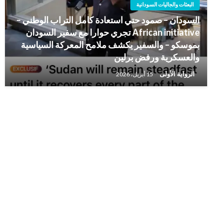
البعثات والجاليات السودانية
السودان – صمود حتي استعادة كامل التراب الوطني –
African initiative تجري حوارا مع سفير السودان
بموسكو – والسفير يكشف ملامح المعركة السياسية
والعسكرية ورفض برلين
الرواية الأولى
15 أبريل، 2026