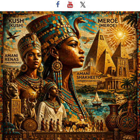
لتخطي
لى
لمحتوى