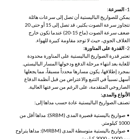
1-
السرعة
:
يمكن للصواريخ الباليستية أن تصل إلى سرعات هائلة
تتجاوز سرعة الصوت بكثير، قد تصل إلى 15 أو حتى 20
ضعف سرعة الصوت (ماخ 15-20) عندما تكون خارج
الغلاف الجوي، حيث لا توجد مقاومة كبيرة للهواء.
2-
القدرة على المناورة:
تعتبر قدرة الصواريخ الباليستية على المناورة محدودة
للغاية بعد انتهاء مرحلة الدفع ودخولها المسار الباليستي.
بمجرد إطلاقها، يكون مسارها محدداً مسبقاً، مما يجعلها
أسهل نسبياً في التتبع والاعتراض من قبل أنظمة الدفاع
الصاروخي المتقدمة، على الرغم من سرعتها العالية.
الأنواع والمدى:
تصنف الصواريخ الباليستية عادة حسب مداها إلى:
• صواريخ باليستية قصيرة المدى (SRBM): مداها أقل من
1000 كيلومتر.
• صواريخ باليستية متوسطة المدى (MRBM): مداها يتراوح
بين 1000 و 3000 كيلومتر.