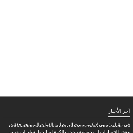
آخر الأخبار
في مقال رئيسي لإيكونومست البريطانية:القوات المسلحة حققت
مؤخرا انتصارات ات حقيقية رجحت الكفة لصالحها.. تطورات هرمز