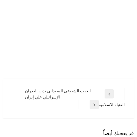
تصفّح
الحزب الشيوعي السوداني يدين العدوان
المقالة
الإسرائيلي علي إيران
المقالات
السابقة
القنبلة الاسلامية
المقالة
التالية
قد يعجبك أيضاً