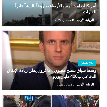
أمريكا أطلقت أمس الأربعاء صاروخاً بالستياً عابراً
للقارات
الرواية الأولى
8 سبتمبر، 2022
دفاع وتسليح
وسط سباق تسلح مجنون .. ماكرون يعلن زيادة الإنفاق
الدفاعي ب400 مليار يورو
الرواية الأولى
21 يناير، 2023