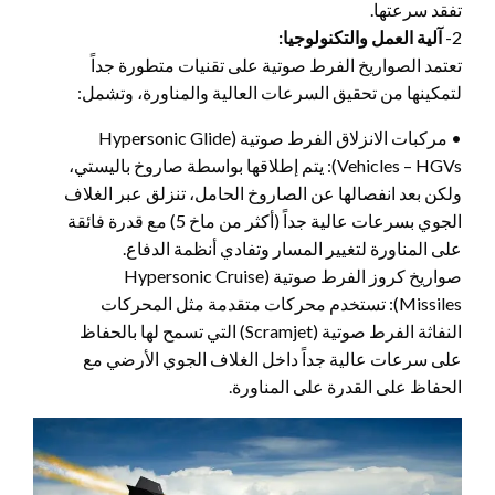
تفقد سرعتها.
2-
آلية العمل والتكنولوجيا:
تعتمد الصواريخ الفرط صوتية على تقنيات متطورة جداً
لتمكينها من تحقيق السرعات العالية والمناورة، وتشمل:
• مركبات الانزلاق الفرط صوتية (Hypersonic Glide
Vehicles – HGVs): يتم إطلاقها بواسطة صاروخ باليستي،
ولكن بعد انفصالها عن الصاروخ الحامل، تنزلق عبر الغلاف
الجوي بسرعات عالية جداً (أكثر من ماخ 5) مع قدرة فائقة
على المناورة لتغيير المسار وتفادي أنظمة الدفاع.
صواريخ كروز الفرط صوتية (Hypersonic Cruise
Missiles): تستخدم محركات متقدمة مثل المحركات
النفاثة الفرط صوتية (Scramjet) التي تسمح لها بالحفاظ
على سرعات عالية جداً داخل الغلاف الجوي الأرضي مع
الحفاظ على القدرة على المناورة.