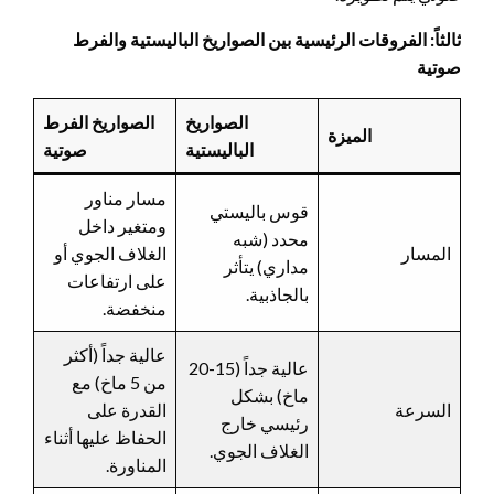
ثالثاً: الفروقات الرئيسية بين الصواريخ الباليستية والفرط
صوتية
الصواريخ
الصواريخ الفرط
الميزة
الباليستية
صوتية
مسار مناور
قوس باليستي
ومتغير داخل
محدد (شبه
المسار
الغلاف الجوي أو
مداري) يتأثر
على ارتفاعات
بالجاذبية.
منخفضة.
عالية جداً (أكثر
عالية جداً (15-20
من 5 ماخ) مع
ماخ) بشكل
السرعة
القدرة على
رئيسي خارج
الحفاظ عليها أثناء
الغلاف الجوي.
المناورة.