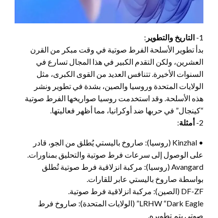
1-
التاريخ والتطوير
:
بدأ تطوير الأسلحة الفرط صوتية في وقت مبكر من القرن
العشرين، ولكن التقدم الكبير في هذا المجال تسارع في
السنوات الأخيرة. تتنافس العديد من القوى الكبرى، مثل
الولايات المتحدة وروسيا والصين، بشدة في تطوير ونشر
هذه الأسلحة. وقد استخدمت روسيا صواريخها الفرط صوتية
“كينجال” في حربها ضد أوكرانيا، مما أظهر فعاليتها.
2-
أمثلة
:
• Kinzhal (روسيا): صاروخ باليستي يُطلق من الجو، قادر
على الوصول إلى سرعات فرط صوتية والتحليق بمناورات.
Avangard (روسيا): مركبة انزلاقية فرط صوتية تُطلق
بواسطة صاروخ باليستي عابر للقارات.
DF-ZF (الصين): مركبة انزلاقية فرط صوتية.
LRHW “Dark Eagle” (الولايات المتحدة): صاروخ فرط
صوتي يتم تطويره.