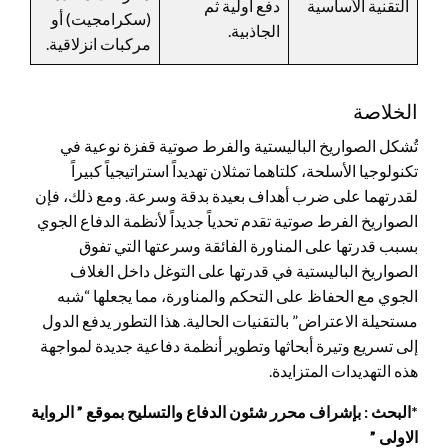
التقنية الأساسية
دفع أولية ثم
(سكرامجيت) أو
الجاذبية.
مركبات انزلاقية.
الخلاصة
تُشكل الصواريخ الباليستية والفرط صوتية قفزة نوعية في
تكنولوجيا الأسلحة، كلتاهما تمثلان تهديداً استراتيجياً كبيراً
لقدرتهما على ضرب أهداف بعيدة بدقة وسرعة. ومع ذلك، فإن
الصواريخ الفرط صوتية تقدم تحدياً جديداً لأنظمة الدفاع الجوي
بسبب قدرتها على المناورة الفائقة وسرعتها التي تفوق
الصواريخ الباليستية في قدرتها على التوغل داخل الغلاف
الجوي مع الحفاظ على التحكم والمناورة، مما يجعلها “شبه
مستحيلة الاعتراض” بالتقنيات الحالية. هذا التطور يدفع الدول
إلى تسريع وتيرة أبحاثها وتطوير أنظمة دفاعية جديدة لمواجهة
هذه التهديدات المتزايدة.
*البحث : بإشراف محرر شئون الدفاع والتسليح بموقع ” الرواية
الاولى ”