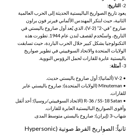
2-
التاريخ
:
يعود تاريخ الصواريخ الباليستية الحديثة إلى الحرب العالمية
الثانية، حيث ابتكر المهندس الألماني فيرنر فون براون
صاروخ “في-2” (V-2)، الذي يُعد أول صاروخ باليستي في
التاريخ، واستُخدم لقصف لندن عام 1944. تطورت هذه
التكنولوجيا بشكل كبير خلال الحرب الباردة، حيث تسابقت
الولايات المتحدة والاتحاد السوفييتي في تطوير صواريخ
باليستية عابرة للقارات لحمل الرؤوس النووية.
3-
أمثلة
:
• V-2 (ألمانيا): أول صاروخ باليستي حديث.
• Minuteman (الولايات المتحدة): صاروخ باليستي عابر
للقارات.
• R-36 / SS-18 Satan (الاتحاد السوفييتي/روسيا): أحد أثقل
وأقوى الصواريخ الباليستية العابرة للقارات.
شهاب-3 (إيران): صاروخ باليستي متوسط المدى.
ثانياً: الصواريخ الفرط صوتية (Hypersonic