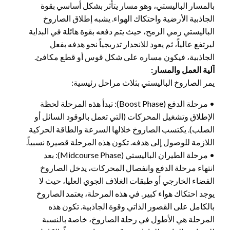
بالمسار الباليستي، وهو مسار يتأثر بشكل أساسي بقوة
الجاذبية الأرضية واحتكاك الهواء. يشبه إطلاق الصاروخ
الباليستي رمي الرمح، حيث يتم دفعه بقوة هائلة في البداية
ليرتفع عالياً، ثم يعود للانحدار تدريجياً نحو هدفه بفعل
الجاذبية، فيكون مساره على شكل قوس أو قطع مكافئ.
آلية العمل والمسار:
يمر الصاروخ الباليستي بثلاث مراحل رئيسية:
• مرحلة الدفع (Boost Phase): تبدأ هذه المرحلة لحظة
الإطلاق وتشغيل المحركات (التي تعمل بالوقود السائل أو
الصلب). يكتسب الصاروخ خلالها السرعة والطاقة الحركية
اللازمة للوصول إلى هدفه. تكون هذه المرحلة قصيرة نسبياً.
• مرحلة الطيران الباليستي (Midcourse Phase): بعد
انتهاء مرحلة الدفع وانفصال المحركات، يدخل الصاروخ
الفضاء الخارجي أو طبقات الغلاف الجوي العليا، حيث لا
يوجد احتكاك هواء كبير. في هذه المرحلة، يعتمد الصاروخ
بالكامل على القصور الذاتي وقوة الجاذبية. تكون هذه
المرحلة هي الأطول في رحلة الصاروخ، خاصة بالنسبة