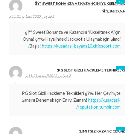
رد
ĞŸ° SWEET BONANZA VE KAZANCINI YÜKSELTMEK
:
Ä°ÇIN OYNA!
2 فبراير، 2025 الساعة 11:21 م
ğŸ° Sweet Bonanza ve Kazancını Yükseltmek Ä°çin
Oyna! ğŸ‰ Hayalindeki Jackpot’a Ulaşmak İçin Şimdi
Başla!
https://kusadasi-bayans10.citiescort.com/
رد
:
PG SLOT GIZLI HACKLEME TEKNIKLERI
2 فبراير، 2025 الساعة 11:21 م
PG Slot Gizli Hackleme Teknikleri ğŸ‰ Her Çevirişte
Şansını Denemek İçin En İyi Zaman!
https://kusadasi-
reputation.tumblr.com/
رد
:
LIMITSIZ KAZANÇ ÇEKME