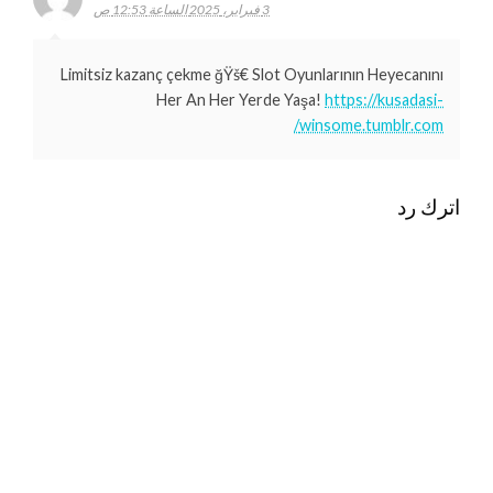
3 فبراير، 2025 الساعة 12:53 ص
Limitsiz kazanç çekme ğŸš€ Slot Oyunlarının Heyecanını
Her An Her Yerde Yaşa!
https://kusadasi-
winsome.tumblr.com/
اترك رد