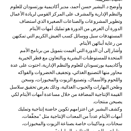
وأوضح د. البشير حسن أحمد، مدير أكاديمية بورتسودان للعلوم
والنظم الإدارية والمشرف على المركز القومي لريادة الأعمال
وتطوير المشروعات والصناعات الصغيرة الذي استضاف
الدورة أن الغرض من الدورة هو تمليك أمهات الأيتام
المستهدفات سبل ووسائل كسب العيش الكريم التي تمكنهن
من رعاية أبنائهن الأيتام.
وأشار إلى أن الدورة التي أقيمت بتمويل من برنامج الأمم
المتحدة للمستوطنات البشرية وبالتعاون مع قطر الخيرية
وأكاديمية بورتسودان للعلوم والنظم الإدارية، احتوت على عدة
محاور منها التصنيع الغذائي، وتجفيف الخضروات والفواكه
واللحوم والأسماك، وتصنيع الزيوت والمخبوزات، وسحن
وطحن البهارات والحبوب الغذائية، وذلك بغرض تحقيق سلاسل
القيمة الإنتاجية المضافة من خلال مساعدة أمهات الأيتام لكي
يصبحن منتجات.
وكشف البشير عن اعتزامهم تكوين حاضنة إنتاجية وتمليك
أمهات الأيتام عدداً من المعدات الإنتاجية مثل “مجفِّفات،
سحانات، وماكينات خاصة بصناعة الزيوت والمخبوزات،
وطواحين للحبوب الغذائية والبهارات”.