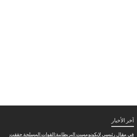
آخر الأخبار
في مقال رئيسي لإيكونومست البريطانية:القوات المسلحة حققت