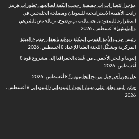
مؤخرا انتصارات ات حقيقية رجحت الكفة لصالحها.. تطورات هرمز
زادت الأهمية الاستراتيجية للسودان ومصلحة الخليجيين في
استقراره..السعودية يجب التمييز بوضوح بين الجيش الشرعي
والمليشيا
8 أغسطس، 2026
رئيس حزب الأمة القومي المكلف يوجّه بانعقاد اجتماع الهيئة
المركزية ويشكّل اللجنة العليا للإعداد
8 أغسطس، 2026
إثيوبيا والبحر الأحمر… من عُقدة الجغرافيا إلى مشروع قوة
8
أغسطس، 2026
هل نحن آخر جيل يبرمج الحاسوب؟
8 أغسطس، 2026
حاتم السر يعلق علي مسار الحوار السوداني/ السوداني
8 أغسطس،
2026