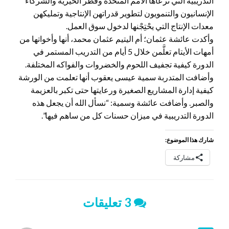
التدريبية التي ترعاها الأمم المتحدة وقطر الخيرية والشركاء
الإنسانيون والتنمويون لتطوير قدراتهن الإنتاجية وتمليكهن
معدات الإنتاج التي يحْتِجْنها لدخول سوق العمل.
وأكدت عائشة عثمان؛ أم اليتيم عثمان محمد، أنها وأخواتها من
أمهات الأيتام تعلَّمن خلال 5 أيام من التدريب المستمر في
الدورة كيفية تجفيف اللحوم والخضروات والفواكه المختلفة.
وأضافت المتدربة سمية عيسى يعقوب أنها تعلمت من الورشة
كيفية إدارة المشاريع الصغيرة ورعايتها حتى تكبر بالعزيمة
والصبر. وأضافت عائشة وسمية: “نسأل الله أن يجعل هذه
الدورة التدريبية في ميزان حسنات كل من ساهم فيها”.
شارك هذا الموضوع:
مشاركة
3 تعليقات