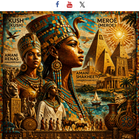
لتخطي
لى
لمحتوى