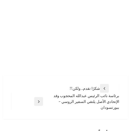
تصفّح
شكرًا تقدم.. ولكن!!
المقالة
المقالات
برئاسة نائب الرئيس عبدالله المحجوب وفد
السابقة
الإتحادي الأصل يلتقي السفير الروسي –
المقالة
ببورتسودان
التالية