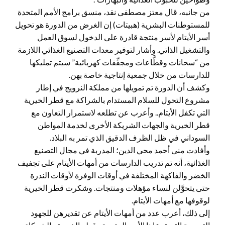
من جانبه، قال معتز مصطفى نقد، منسق برامج الأمم المتحدة
للمستوطنات البشرية (هبيتات) إن الغرض من الدورة هو تحويل
أسر الأيتام لأسر منتجة قادرة على الدخول لسوق العمل
والتشغيل الذاتي. وأشار لتوفير معدات التصنيع الغذائي اللازمة
من “سحانات وقطَّاعات ومجفِّفات كهربائية” سيتم تمليكها
للدارسات من خلال جمعية إنتاجية خاصة بهن.
وكشف أن الدورة تم تمويلها من مملكة النرويج في إطار
مشروع التحول للسلام المستدام بالشراكة مع قطر الخيرية
التي تكفل الأيتام.. وأعرب عن تطلعه لاستمرار التعاون مع
قطر الخيرية والجهات الشريكة الأخرى لخدمة المواطن
السوداني في ظل الظرف الدقيق الذي تمر به البلاد.
وأفادت منى أحمد محي الدين؛ المدربة في مجال التصنيع
الغذائية، أنه تم تدريب الدارسات من أمهات الأيتام على تجفيف
الخضر والفاكهة المختلفة في أوقات الوفرة لأوقات الندرة
حتى يتحوَّلن لنساء مؤهلات ومنتجات. وشكرت قطر الخيرية
لوقوفها مع أمهات الأيتام.
إلى ذلك، أعرب عدد من أمهات الأيتام عن تقديرهن للجهود