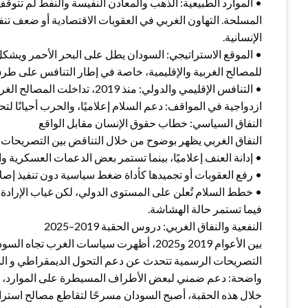
• الموارد الطبيعية: الذهب والمعادن النفيسة والنفط لم تتوقف 
المسلحة. التهاون الغربي في العقوبات الاقتصادية أو ضعف تنف
الإنسانية.
• الموقع الاستراتيجي: السودان يطل على البحر الأحمر ويشك
للمصالح الغربية والإقليمية، خاصة في إطار التنافس على طرق ا
• التنافس الإقليمي والدولي: من
ازدواجية في المواقف: دعم السلام إعلاميًا، والحرب أحيانًا لتحق
النفاق السياسي: خطاب حقوق الإنسان مقابل الواقع
النفاق الغربي يظهر بوضوح من خلال التناقض بين التصريحات ال
• إدانة العنف إعلاميًا، بينما تستمر بعض الدعمات العسكرية 
• رفع العقوبات أو تجميدها كأداة ضغط سياسية دون تنفيذ إص
• خطط السلام تُعلن على المستوى الدولي، لكن غياب الإرادة 
فيما تستمر حالة الهشاشة.
النفعية والنفاق الغربي: دروس الحقبة 2019–2025
بين الأعوام 2019 و2025، أظهرت سياسات الغرب 
التصريحات الرسمية تتحدث عن دعم التحول الديمقراطي و ال
واضحة: دعم ضمني لبعض الأطراف المسيطرة على الموارد، وال
خلال هذه الحقبة، أصبح السودان مسرحًا لتقاطع مصالح استرات