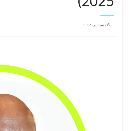
2025)
نُشر
7 سبتمبر، 2025
في