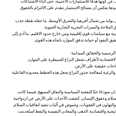
عن كونها هدفًا للاستثمارات الأجنبية، حتى أثناء الاشتباكات
يذها يعكس أن مصالح الاستثمار تتقدم على الالتزام بالحقوق
ل بوابة بين شمال أفريقيا والشرق الأوسط، ما جعله نقطة جذب
لملاحة والممرات البحرية التجارية الحيوية.
ذ 2019، تداخلت المصالح الغربية مع سياسات قوى إقليمية ومن خارج حدود الاقليم، ما أدى إلى
يق النفوذ أو حماية تدفق الموارد باتجاه هذه القوى.
رسمية والحقائق الميدانية:
والاقتصادية لأطراف تشعل النزاع للسيطرة على الموارد.
لاحات حقيقية على الأرض.
والرغبة لمعالجة جذور النزاع يجعل هذه الخطط محدودة الفاعلية
تجاه السودان نموذجًا حيًا للنفعية السياسية والنفاق الممنهج. فبينما كانت
سلام وحقوق الإنسان، كشفت الأحداث على الأرض عن ازدواجية
تهاون في العقوبات، وغموض في آليات تنفيذ اتفاقيات السلام.
يجية واقتصادية: الذهب والمعادن النفيسة والنفط استُخدمت