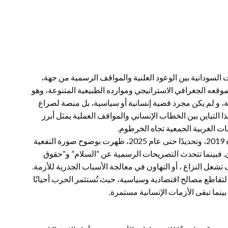
السودانية بين الوعود العلنية والمواقف الرسمية من جهة،
موقعه الجغرافي الاستراتيجي وموارده الطبيعية المتنوعة، وهو
يقية، و لم يكن مجرد قضية إنسانية أو سياسية، بل منصة لصراع
ا التباين بين الخطاب الإنساني والمواقف العملية يمثل أبرز
ت الغربية الجمعية تجاه الخرطوم.
ومنذ اندلاع التحولات السياسية في السودان بعد ما سمي بثورة 2019، وتحديدًا حتى عام 2025، ظهرت بوضوح صورة النفعية
ن. فبينما تتحدث التصريحات الرسمية عن “السلام” و“حقوق
ل النزاع ، أو التهاون في معالجة الأسباب الجذرية للأزمة.
لتقاطع مصالح اقتصادية وسياسية، حيث تُستثمر الحرب أحيانًا
ينما تبقى الأزمات الإنسانية مستمرة.