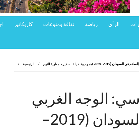
رات
الرأي
رياضة
ثقافة ومنوعات
كاريكاتير
اج
 في السودان (2019–2025)
هموم وقضايا / السفير د. معاوية التوم
الرئيسية
اسي: الوجه الغربي
للحرب والسلام في السودان (2019–