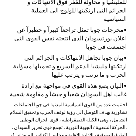
للمليشيا و محاولة للقفز فوق الانتهاكات و
الجرائم التى ارتكبتها للولوج الى العملية
السياسية
•مخرجات جوبا تمثل تراجعآ كبيرآ و خطيرآ عن
اعلان بورتسودان الذى انتجته نفس القوى التى
اجتمعت فى جوبا
•بيان جوبا تجاهل الانتهاكات و الجرائم التى
ارتكبتها مليشيا الدعم السريع و تحميلها مسؤلية
الحرب و ما ترتب و يترتب عليها
•البيان يضع هذه القوى فى مواجهة مع ارادة
غالب اهل السودان شعبآ و جيشآ و مقاومة شعبية
اختتمت عدد من القوى السياسية المدنية فى جوبا اجتماعات
تشاورية بهدف التوصل الى رؤية لوقف الحرب و تحقيق السلام
الشامل ، وهى (الكتلة الديمقراطية ، قوى الحراك الوطنى
،الحركة الشعبية / الجبهة الثورية ، تجمع قوى تحرير السودان ،
الطرق الصوفية ، الادارة الاهلية و مجلس الكنائس السودانى ) ،