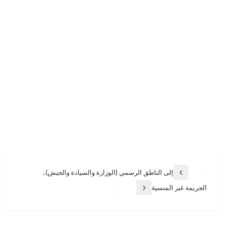
تصفّح
إلى الناطق الرسمي (الوزارة والسيادة والجيش)..
المقالة
المقالات
السابقة
الجريمة غير المنسية
المقالة
التالية