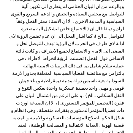
و بالرغم من ان البيان الختامى لم يتطرق الى تكوين آلية
للتواصل مع مجلس السيادة و الجيش و الدعم السريع و القوى
السياسية و المدنية الاخرى ، الا ان الاستاذ معتز الفحل وفقآ
لراديو دبنقا قال ان ( الاجتماع خلص لتشكيل آلية مصغرة
للتواصل … الخ )، كما اشار الفحل الى ان عدم تضمن الرؤية لاى
ادانة لاى طرف فى الحرب لان الرؤية تهدف للتوصل لحل و
المضى الى الامام و الاستماع لجميع الاطراف ، و كانت ثالثة
الاسافى قول الفحل ( تضمنت الرؤية انخراط الاطراف فى
عملية سلام شامل بما فى ذلك الترتيبات الامنية النهائية
بالتزامن مع مناقشة القضايا السياسية المتعلقة بجذور الازمة
السودانية بغية تاسيس دولة مدنية ديمقراطية و بناء جيش
قومى و مهنى واحد بعقيدة عسكرية واحدة يعكس التنوع و
الثقل السكانى .. الخ ) ، و على الرغم من اشتمال البيان على
فقرة ( التحضير للمؤتمر الدستورى ) ، الا ان الصياغة اوردت
ذات قضايا المؤتمر الدستورى بفقرات منفصلة ، وهى ( نظام و
شكل الحكم ،اصلاح المؤسسات العسكرية و الامنية و المدنية ،
قضية الهوية ، العدالة الانتقالية و المصالحة الوطنية ، العقد
الاجتماعى ) ، و لم يتطرق الحديث عن الدستور الى آلياته او