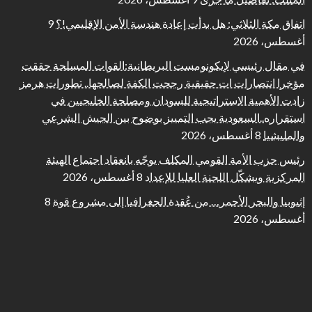
اتفاق مكة الثلاثي: هل بدأت إعادة هندسة الأمن الإقليمي!؟
9
أغسطس، 2026
في مقال رئيسي لإيكونومست البريطانية:القوات المسلحة حققت
مؤخرا انتصارات ات حقيقية رجحت الكفة لصالحها.. تطورات هرمز
زادت الأهمية الاستراتيجية للسودان ومصلحة الخليجيين في
استقراره..السعودية يجب التمييز بوضوح بين الجيش الشرعي
والمليشيا
8 أغسطس، 2026
رئيس حزب الأمة القومي المكلف يوجّه بانعقاد اجتماع الهيئة
المركزية ويشكّل اللجنة العليا للإعداد
8 أغسطس، 2026
إثيوبيا والبحر الأحمر… من عُقدة الجغرافيا إلى مشروع قوة
8
أغسطس، 2026