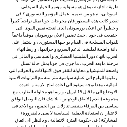
طريقة اجازته ، وهل هو مسؤلية مؤتمر الحوار السودانى –
السودانى، ام هو من صميم اعمال المؤتمر الدستورى ؟ فى
تقدير كاتب هذه السطور فان مخرجات جوبا تمثل تراجعآ كبيرآ
و خطيرآ عن اعلان بورسودان الذى انتجته نفس القوى التى
اجتمعت فى جوبا ، حيث تضمن اعلان بورسودان موقفآ داعمآ
للقوات المسلحة فى القيام بواجبها الدستورى ، و اشتمل على
ادانة واضحة لمليشيا الدعم السريع و جرائمها ، و ربط انهاء
الحرب بانهاء دور المليشيا العسكرى و السياسى و المالى فى
مرحلة ما بعد الحرب ، ما جرى فى جوبا يمثل حالة تسلل
واضحة للمليشيا و محاولة للقفز فوق الانتهاكات و الجرائم التى
ارتكبتها للولوج الى عملية سياسية متزامنة مع الترتيبات الامنية
النهائية ، وهذا توجه سيقود الى اعادة انتاج الازمة و العودة
بالاوضاع الى ما قبل 15 ابريل ، و ربما هو محاولة للتقارب مع
مجموعة (تقدم ) لاتفاق الوجهتين ، بلا شك فان التوصل لتوافق
سياسى بين الفرقاء يقتضى تنازلات من الجميع ، مع الاخذ فى
الاعتبار ان استعادة العملية السياسية لا يعنى بالضرورة (
المشاركة ) فى حكومة الفترة الانتقالية ، و بالنظر الى اتفاق
سلام جوبا فان ما جرى من نقاشات و حوارات طيلة الفترة