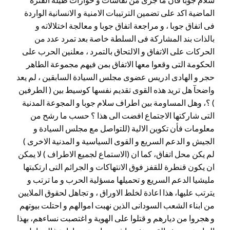
الماضية اكد على تضمين الترتيبات الامنية و الانسانية الواردة
فى اتفاق جوبا ، و مراجعة اتفاق جوبا و معالجة اختلالاته و
بالذات بند المشاركة فى السلطة خاصة بعد تمرد عدد من
الحركات على الاتفاق و الالتحاق بالتمرد ، معلنين الحرب على
الحكومة التى وقعوا معها الاتفاق بمن فيهم مجموعة الطاهر
حجر و الهادى ادريس عضوى مجلس السيادة السابقين ، لم يعد
واضحآ هل تريد هذه القوى تقديم نفسها كوسيط بين ( الطرفين
) ؟، وهل المساومة بين اطراف سلام جوبا و المجوعة المدنية
التى شاركتها الاجتماع افضت الى هذا ؟ حسب ما رشح من
معلومات فأن تكوين الالية (للتواصل مع مجلس السيادة و
الجيش و الدعم السريع و القوى السياسية و المدنية الاخرى )
لم يكن محل اتفاق، كما ان (الاستماع لجميع الاطراف ) لا يمكن
ان يكون قنطرة للقفز فوق الانتهاكات و الجرائم التى ارتكبتها
مليشيا الدعم السريع و تحميلها مسؤلية الحرب و ما ترتب و
يترتب عليها، هذا اعادة لخلط الاوراق ، و تجاهل لحقوق الملايين
من ابناء الشعب السودانى الذين نهبت اموالهم و احتلت بيوتهم
و هجروا من ديارهم و قتلوا على الهوية و اغتصبت نساءهم، بهذا