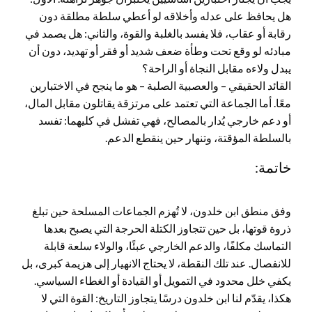
هل يحافظ على عدله وأخلاقه لو أعطي سلطة مطلقة دون
رقابة أو عقاب، فلا يفسد بالغلبة والقوة، والثاني: هل يصمد في
مبادئه لو وقع تحت وطأة ضعف شديد أو فقر أو تهديد، دون أن
يبدل ولاءه مقابل النجاة أو الراحة؟
القائد الحقيقي – والعصبية الصلبة – هو ما ينجح في الاختبارين
معًا. أما الجماعة التي تعتمد على مرتزقة يقاتلون مقابل المال،
أو دعم خارجي يُدار بالمصالح، فهي تفشل في كليهما: تفسد
بالسلطة المؤقتة، وتنهار حين ينقطع الدعم.
خاتمة:
وفق منطق ابن خلدون، لا تُهزم الجماعات المسلحة حين تبلغ
ذروة قوتها، بل حين تتجاوز الكتلة الحرجة التي يصبح بعدها
التماسك مكلفًا، والدعم الخارجي عبئًا، والولاء سلعة قابلة
للانفصال. عند تلك النقطة، لا يحتاج الانهيار إلى هزيمة كبرى، بل
يكفي خلل محدود في التمويل أو القيادة أو الغطاء السياسي.
هكذا، يقدّم لنا ابن خلدون درسًا يتجاوز التاريخ: القوة التي لا