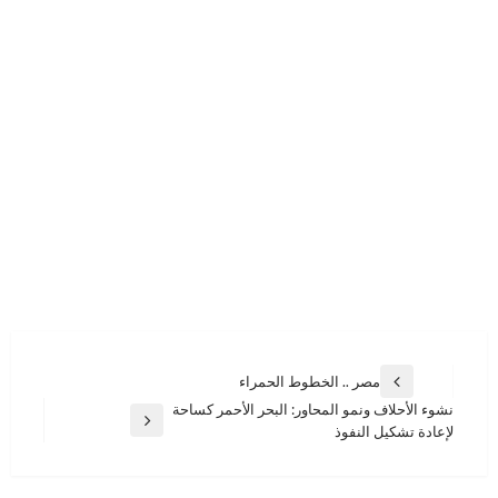
تصفّح
مصر .. الخطوط الحمراء
المقالة
المقالات
نشوء الأحلاف ونمو المحاور: البحر الأحمر كساحة
السابقة
المقالة
لإعادة تشكيل النفوذ
التالية