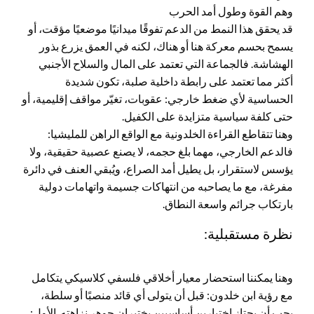
وهم القوة وطول أمد الحرب
قد يحقق هذا النمط من الدعم تفوقًا ميدانيًا موضعيًا مؤقت، أو
يسمح بحسم معركة هنا أو هناك، لكنه في العمق يزرع بذور
الهشاشة. فالجماعة التي تعتمد على المال والسلاح الأجنبي
أكثر مما تعتمد على رابطة داخلية صلبة، تكون شديدة
الحساسية لأي ضغط خارجي: عقوبات، تغيّر مواقف إقليمية، أو
حتى كلفة سياسية متزايدة على الكفيل.
وهنا تتقاطع القراءة الخلدونية مع الواقع الراهن للمليشيا:
فالدعم الخارجي، مهما بلغ حجمه، لا يصنع عصبية حقيقية، ولا
يؤسس لاستقرار، بل يطيل أمد الصراع، ويُبقي العنف في دائرة
مفرغة، مع ما يصاحبه من انتهاكات جسيمة واتهامات دولية
بارتكاب جرائم واسعة النطاق.
نظرة مستقبلية:
وهنا يمكننا استحضار معيار أخلاقي فلسفي كلاسيكي يتكامل
مع رؤية ابن خلدون: قبل أن يتولى أي قائد منصبًا أو سلطة،
يجب أن يجتاز اختبارين أساسيين يختبران جوهر نزاهته. الأول: