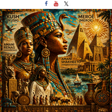
لتخطي
لى
لمحتوى