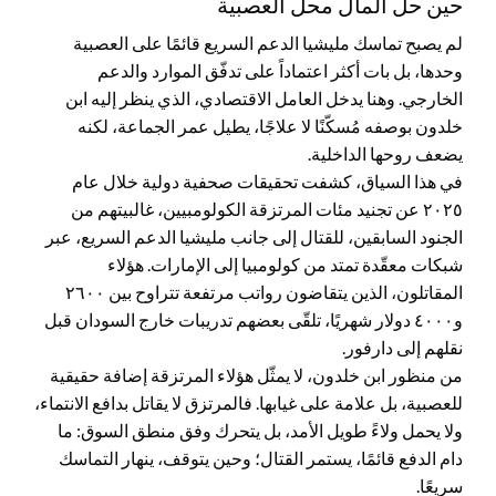
حين حل المال محل العصبية
لم يصبح تماسك مليشيا الدعم السريع قائمًا على العصبية
وحدها، بل بات أكثر اعتماداً على تدفّق الموارد والدعم
الخارجي. وهنا يدخل العامل الاقتصادي، الذي ينظر إليه ابن
خلدون بوصفه مُسكّنًا لا علاجًا، يطيل عمر الجماعة، لكنه
يضعف روحها الداخلية.
في هذا السياق، كشفت تحقيقات صحفية دولية خلال عام
٢٠٢٥ عن تجنيد مئات المرتزقة الكولومبيين، غالبيتهم من
الجنود السابقين، للقتال إلى جانب مليشيا الدعم السريع، عبر
شبكات معقّدة تمتد من كولومبيا إلى الإمارات. هؤلاء
المقاتلون، الذين يتقاضون رواتب مرتفعة تتراوح بين ٢٦٠٠
و٤٠٠٠ دولار شهريًا، تلقّى بعضهم تدريبات خارج السودان قبل
نقلهم إلى دارفور.
من منظور ابن خلدون، لا يمثّل هؤلاء المرتزقة إضافة حقيقية
للعصبية، بل علامة على غيابها. فالمرتزق لا يقاتل بدافع الانتماء،
ولا يحمل ولاءً طويل الأمد، بل يتحرك وفق منطق السوق: ما
دام الدفع قائمًا، يستمر القتال؛ وحين يتوقف، ينهار التماسك
سريعًا.