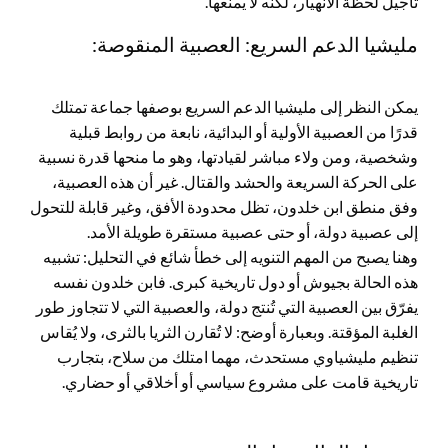
تأجيل لحظة الانهيار، لكنه لا يمنعها.
مليشيا الدعم السريع: العصبية المنقوصة:
يمكن النظر إلى مليشيا الدعم السريع بوصفها جماعة تمتلك
قدرًا من العصبية الأولية أو البدائية، نابعة من روابط قبلية
وشخصية، ومن ولاء مباشر لقيادتها، وهو ما منحها قدرة نسبية
على الحركة السريعة والحشد والقتال. غير أن هذه العصبية،
وفق منطق ابن خلدون، تظل محدودة الأفق، وغير قابلة للتحول
إلى عصبية دولة، أو حتى عصبية مستقرة طويلة الأمد.
وهنا يصبح من المهم التنويه إلى خطأ شائع في التحليل: تشبيه
هذه الحالة بجيوش أو دول تاريخية كبرى. فابن خلدون نفسه
يفرّق بين العصبية التي تُنتج دولة، والعصبية التي لا تتجاوز طور
الغلبة المؤقتة. وبعبارة أوضح: لا تُقارن الثريا بالثرى، ولا يُقاس
تنظيم مليشياوي مستحدث، مهما امتلك من سلاح، بتجارب
تاريخية قامت على مشروع سياسي أو أخلاقي أو حضاري.