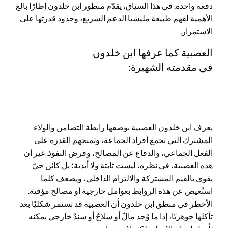
دفعة واحدة. في هذا السياق، يقدّم منظور ابن خلدون إطارًا بالغ
الأهمية لفهم طبيعة مليشيا الدعم السريع، وحدود قدرتها على
الاستمرار.
العصبية كما عرفها ابن خلدون
في مقدمته الشهيرة:
يعرف ابن خلدون العصبية بوصفها رابطة التضامن والولاء
المشترك التي تجمع أفراد الجماعة، وتمنحهم القدرة على
الفعل الجماعي، والدفاع عن المصالح، وفرض النفوذ. غير أن
هذه العصبية، في نظره، ليست ثابتة ولا أبدية؛ بل كائن حيّ
يقوى بالقيم المشتركة والالتزام الداخلي، ويضعف كلما
استُعيض عن هذه الروابط بعوامل خارجية أو مصالح مؤقتة.
الأخطر في منطق ابن خلدون أن العصبية قد تستمر شكليًا بعد
تآكلها جوهريًا، إذا ما وُجد مالٌ أو سلاحٌ أو سندٌ خارجي يمكنه