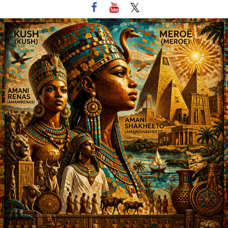
لتخطي
لى
لمحتوى