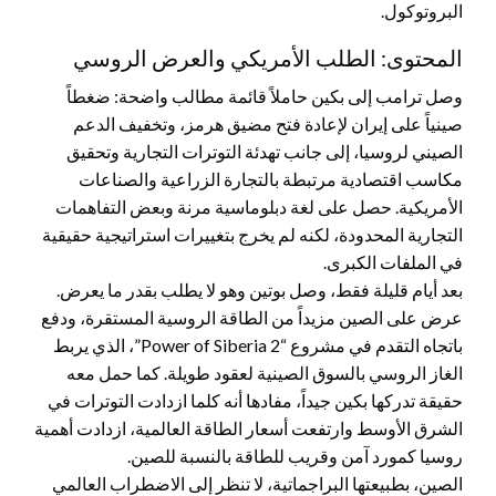
البروتوكول.
المحتوى: الطلب الأمريكي والعرض الروسي
وصل ترامب إلى بكين حاملاً قائمة مطالب واضحة: ضغطاً
صينياً على إيران لإعادة فتح مضيق هرمز، وتخفيف الدعم
الصيني لروسيا، إلى جانب تهدئة التوترات التجارية وتحقيق
مكاسب اقتصادية مرتبطة بالتجارة الزراعية والصناعات
الأمريكية. حصل على لغة دبلوماسية مرنة وبعض التفاهمات
التجارية المحدودة، لكنه لم يخرج بتغييرات استراتيجية حقيقية
في الملفات الكبرى.
بعد أيام قليلة فقط، وصل بوتين وهو لا يطلب بقدر ما يعرض.
عرض على الصين مزيداً من الطاقة الروسية المستقرة، ودفع
باتجاه التقدم في مشروع “Power of Siberia 2”، الذي يربط
الغاز الروسي بالسوق الصينية لعقود طويلة. كما حمل معه
حقيقة تدركها بكين جيداً، مفادها أنه كلما ازدادت التوترات في
الشرق الأوسط وارتفعت أسعار الطاقة العالمية، ازدادت أهمية
روسيا كمورد آمن وقريب للطاقة بالنسبة للصين.
الصين، بطبيعتها البراجماتية، لا تنظر إلى الاضطراب العالمي