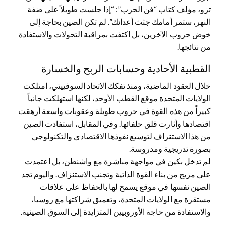
تزو، مؤلف كتاب “فن الحرب”: “إذا جلست طويلاً على ضفة
النهر، ستمر أمامك جثث أعدائك”. لم تكن الصين بحاجة إلى
خوض حروب الآخرين، بل اكتفت بمراقبة التحولات والاستفادة
من نتائجها.
القطبية الأحادية وحسابات الربح والخسارة
خلال العقود الماضية، ومنذ تفكك الاتحاد السوفييتي، امتلكت
الولايات المتحدة موقع القطب الأوحد، لكنها استهلكت جانباً
كبيراً من هذه القوة في حروب طويلة وعقوبات واسعة أرهقت
اقتصادها وأثارت قلق حلفائها. وفي المقابل، استفادت الصين
من هذا الاستنزاف لتوسيع نفوذها الاقتصادي والتكنولوجي
بصورة تدريجية ومدروسة.
لم تدخل بكين في مواجهة مباشرة مع واشنطن، بل اعتمدت
على مزيج من بناء القوة الذاتية وتجنب الاستنزاف. واليوم تجد
الصين نفسها في موقع يسمح لها بالحفاظ على علاقات
مستقرة مع الولايات المتحدة، وتعميق شراكتها مع روسيا،
والاستفادة من حاجة الأوروبيين المتزايدة إلى السوق الصينية.