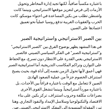
باعتباره مكسباً صافياً، لكنها تجيد إدارة المخاطر وتحويل
الأزمات إلى فرص لتعزيز موقعها الاستراتيجي. وبينما كانت
واشنطن تطلب من بكين المساعدة في احتواء موسكو، كانت
الحرب والعقوبات الغربية تدفع روسيا عملياً نحو تعميق
اعتمادها على الصين.
بين الصبر الاستراتيجي واستراتيجية الصبر
في هذا المشهد يظهر بوضوح الفرق بين “الصبر الاستراتيجي”
و”استراتيجية الصبر” في الفكر السياسي الصيني. فالصبر
الاستراتيجي يعني القدرة على الانتظار دون تسرع، مع الحفاظ
على التوازن وتراكم المكاسب التدريجية. أما استراتيجية الصبر
فهي أعمق لأنها تحول الزمن نفسه إلى أداة قوة، بحيث يصبح
استنزاف الخصوم جزءاً من عملية الصعود الهادئ.
الصين لا تتعامل مع الوقت باعتباره فراغاً بين الأحداث، بل
باعتباره مورداً استراتيجياً. وبينما تنشغل القوى الأخرى
بصراعات مكلفة وحروب استنزاف، تركز بكين على بناء
الاقتصاد والتكنولوجيا وسلاسل الإمداد والنفوذ التجاري. وهنا
تبرز المقولة المنسوبة إلى المفكر الاستراتيجي الصيني صن