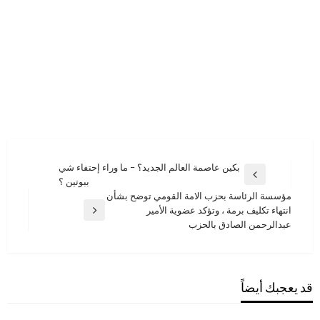
تصفّح
بكين عاصمة العالم الجديد؟ – ما وراء إحتفاء شي
المقالة
ببوتين ؟
المقالات
السابقة
مؤسسة الرئاسة بحزب الامة القومي توضح بشأن
انتهاء تكليف برمة ، وتؤكد عضوية الأمير
المقالة
عبدالرحمن الصادق بالحزب
التالية
قد يعجبك أيضاً