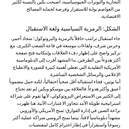
التجارية والتوترات الجيوسياسية، أصبحت بكين بالنسبة لكثير
من العواصم بوابة للاستقرار وفرصة لحماية المصالح
الاقتصادية.
الشكل: الرمزية السياسية ولغة الاستقبال
جاء استقبال ترامب حافلاً بالرمزية والبروتوكول؛ سجاد أحمر،
وحرس شرف، ولقاءات موسعة في قاعة الشعب الكبرى، مع
تركيز واضح على إظهار دفء العلاقات وإمكانية فتح صفحة
أكثر هدوءاً بين الطرفين. بدا المشهد أقرب إلى الدبلوماسية
الأمريكية التقليدية التي تعطي أهمية كبيرة للصورة والانطباع
الإعلامي والرسائل الشخصية المباشرة.
أما بوتين، فجاء استقباله أقل صخباً احتفالياً، لكنه حمل مضموناً
أعمق وأكثر هدوءاً. فالعلاقة بين موسكو وبكين لم تعد تحتاج
إلى الكثير من الاستعراض البروتوكولي، لأنها تقوم على شراكة
استراتيجية طويلة الأمد تتجاوز الاعتبارات الآنية. هنا ظهرت
براعة الصين في إدارة الفوارق: تمنح الأمريكي والأوروبي
مشهداً دبلوماسياً لافتاً، بينما تمنح الروسي شراكة عملية أكثر
رسوخاً واستقراراً في إطار احترام كامل لمقتضيات