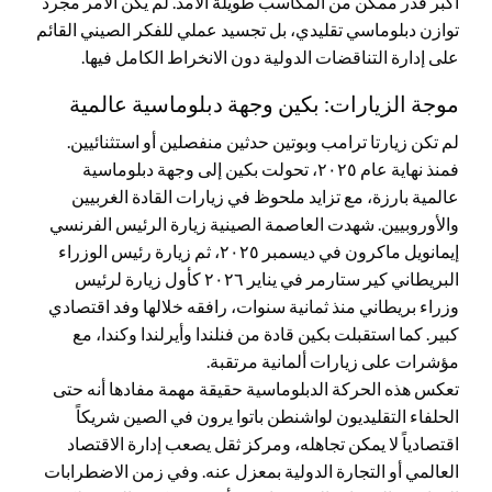
أكبر قدر ممكن من المكاسب طويلة الأمد. لم يكن الأمر مجرد
توازن دبلوماسي تقليدي، بل تجسيد عملي للفكر الصيني القائم
على إدارة التناقضات الدولية دون الانخراط الكامل فيها.
موجة الزيارات: بكين وجهة دبلوماسية عالمية
لم تكن زيارتا ترامب وبوتين حدثين منفصلين أو استثنائيين.
فمنذ نهاية عام ٢٠٢٥، تحولت بكين إلى وجهة دبلوماسية
عالمية بارزة، مع تزايد ملحوظ في زيارات القادة الغربيين
والأوروبيين. شهدت العاصمة الصينية زيارة الرئيس الفرنسي
إيمانويل ماكرون في ديسمبر ٢٠٢٥، ثم زيارة رئيس الوزراء
البريطاني كير ستارمر في يناير ٢٠٢٦ كأول زيارة لرئيس
وزراء بريطاني منذ ثمانية سنوات، رافقه خلالها وفد اقتصادي
كبير. كما استقبلت بكين قادة من فنلندا وأيرلندا وكندا، مع
مؤشرات على زيارات ألمانية مرتقبة.
تعكس هذه الحركة الدبلوماسية حقيقة مهمة مفادها أنه حتى
الحلفاء التقليديون لواشنطن باتوا يرون في الصين شريكاً
اقتصادياً لا يمكن تجاهله، ومركز ثقل يصعب إدارة الاقتصاد
العالمي أو التجارة الدولية بمعزل عنه. وفي زمن الاضطرابات