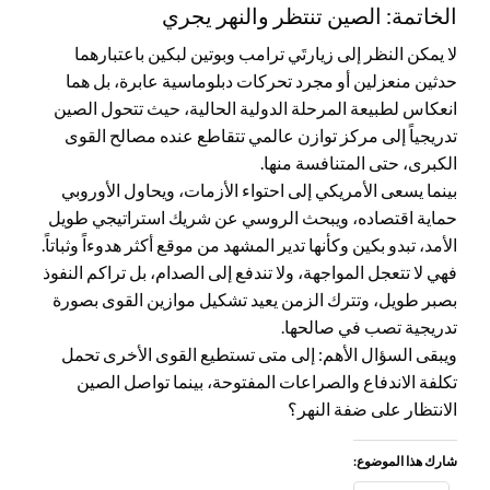
الخاتمة: الصين تنتظر والنهر يجري
لا يمكن النظر إلى زيارتَي ترامب وبوتين لبكين باعتبارهما
حدثين منعزلين أو مجرد تحركات دبلوماسية عابرة، بل هما
انعكاس لطبيعة المرحلة الدولية الحالية، حيث تتحول الصين
تدريجياً إلى مركز توازن عالمي تتقاطع عنده مصالح القوى
الكبرى، حتى المتنافسة منها.
بينما يسعى الأمريكي إلى احتواء الأزمات، ويحاول الأوروبي
حماية اقتصاده، ويبحث الروسي عن شريك استراتيجي طويل
الأمد، تبدو بكين وكأنها تدير المشهد من موقع أكثر هدوءاً وثباتاً.
فهي لا تتعجل المواجهة، ولا تندفع إلى الصدام، بل تراكم النفوذ
بصبر طويل، وتترك الزمن يعيد تشكيل موازين القوى بصورة
تدريجية تصب في صالحها.
ويبقى السؤال الأهم: إلى متى تستطيع القوى الأخرى تحمل
تكلفة الاندفاع والصراعات المفتوحة، بينما تواصل الصين
الانتظار على ضفة النهر؟
شارك هذا الموضوع: