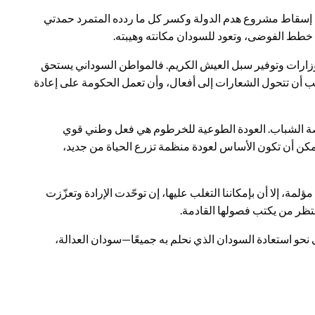
ني إسقاط مشروع هدم الدولة وكسر كل ما ردده المتمرد حمدتي
ل خطط الفوضى، وتعود للسودان مكانته وهيبته.
وزارات وتوفير سبل العيش الكريم. فالمواطن السوداني يستحق
ب أن تتحول الشعارات إلى أفعال، وأن تعمل الحكومة على إعادة
وخاصة الشباب. العودة الطوعية للخرطوم هي فعل وطني قوي
مكن أن تكون الأساس لعودة منظمة تزرع الحياة من جديد،
مة، إلا أن بإمكاننا التغلب عليها، إن توحّدت الإرادة وتعزّزت
ظر من يكتب فصولها القادمة.
 نحو استعادة السودان الذي نحلم به جميعًا—سودان العدالة،