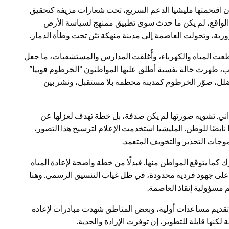
 مظلم بعد أن اقتحمتها مليشيا الدعم السريع، تحت شعارات مزيفة كتحقيق
”دولة ٥٦” والكيزان. على أرض الواقع، لم يكن ما حدث سوى تطبيق ممنهج لسياسة الأرض
رورية، وتحولت العاصمة إلى مدينة منهكة تئن تحت وطأة الدمار.
قطعت المياه والكهرباء، وأُغلقت المدارس والمستشفيات، ما جعل
اب، ظهرت حالة نفسية أطلق عليها المواطنون “الخرطوم فوبيا”
ضلل، صوّر الخرطوم كمدينة محطمة بلا مستقبل، ونشر بين
ني. تشويه صورتها لم يكن صدفة، بل خطة تهدف لعزلها عن
ا نابضًا للوطن. المليشيا استخدمت الإعلام لترسيخ هذا التصور،
وجات التحذير والتخويف المتعمد.
ك كما يتوقع المواطن منها. فبدلًا من خطة واضحة لإعادة المياه
 على جهود فردية محدودة، في ظل غياب التنسيق الرسمي. وهنا
م مسؤولية إنقاذ العاصمة.
تقديم مساعدات أولية، وبعض المناطق شهدت مبادرات لإعادة
لكنها قابلة للتطوير، إن توفرت الإرادة والجدية.