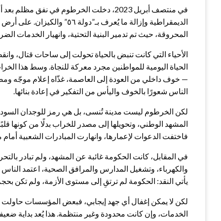
في منتصف أبريل 2023، دخلت الخرطوم في نفق
الديمقراطية وإزالة ما يُعرف بـ
المحروقة، حيث تم تدمير البنية التحتية، وانهيار الخدمات الض
الأحياء التي كانت تنبض بالحياة تحولت إلى ساحات قتال، وان
الحياة اليومية للمواطنين مجرد معركة للنجاة. وسط هذا الخر
— خوف داخلي من العودة إلى العاصمة، غذّاه إعلام موجّه وم
الناس شعورًا بالخوف واليأس من التفكير في إعادة بنائها.
لكن الخرطوم ليست مدينة تُنسى، بل هي رمز للوجدان السودا
المشهد الوطني، وتحويلها إلى مصدر للخراب بدلًا من كونها قلبً
فاختفت الدعوات لإعمارها، وانهارت المبادرات الشعبية أمام م
في المقابل، كانت الحكومة غائبة عن المشهد، ولم تبادر بالتحر
والكهرباء، وتشغيل المدارس والمرافق الصحية، اعتمد الناس
يأتي النقد: الحكومة لم ترتقِ إلى مستوى الأزمة، ولم تكن بحج
لكن لا يمكن إغفال أي جهد إيجابي، فبعض المؤسسات حاولت 
الخدمات، وإن كانت محدودة وغير منتظمة. هذا يُعد بداية ضعيفة 