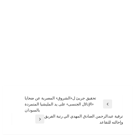
تصفّح
تحقيق جريئ ل«الشروق» المصرية عن ضحايا
«الإذلال الجنسى» على يد المليشيا المتمردة
المقالات
المقالة
بالسودان
السابقة
ترقية عبدالرحمن الصادق المهدي الي رتبة الفريق
المقالة
وإحالته للتقاعد
التالية