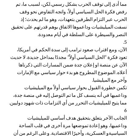
مما أدى إلى توقف الحرب بشكل رسمي.لكن، لسبب ما، تم
رفض فكرة الحل السياسي أولاً، واتجه التفاوض نحو وقف
الحرب عبر التزام الطرفين بتعهدات، وهو ما لم يحدث؛ إذ
نسفت الميليشيات وداعموها الاتفاق بوهم قدرتهم على تحقيق
النصر والسيطرة على السلطة في أيام معدودة.
5.
الآن، ومع اقتراب صعود ترامب إلى سدة الحكم في أمريكا،
تعود فكرة “الحل السياسي أولاً” مجددًا بمداخل جديدة. لا حديث
الآن عن منصة او إعلان جدة ضمن المسارات التي ذكرناها
أعلاه. الموضوع المطروح هو بدء حوار سياسي مع الإمارات
وآخر مع الميليشيا.
تكمن خطورة القبول بحوار سياسي أولاً مع الميليشيات
وداعميها في أنه ينسف كل ما تم التوصل إليه في منصة جدة،
مما يتيح للميليشيات التحرر من أي التزامات ذات شهود دوليين.
6
الجانب الآخر يتعلق بتحقيق هدف أساسي للميليشيات
وداعميها، وهو إعادة تموضعها مرة أخرى في قلب الساحة
السياسيةو العسكرية، وأخيرًا الاقتصادية. وعلى الرغم من أن