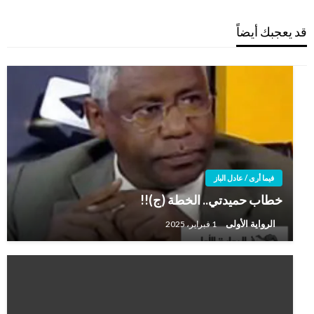
قد يعجبك أيضاً
فيما أرى / عادل الباز
خطاب حميدتي.. الخطة (ج)!!
الرواية الأولى
1 فبراير، 2025