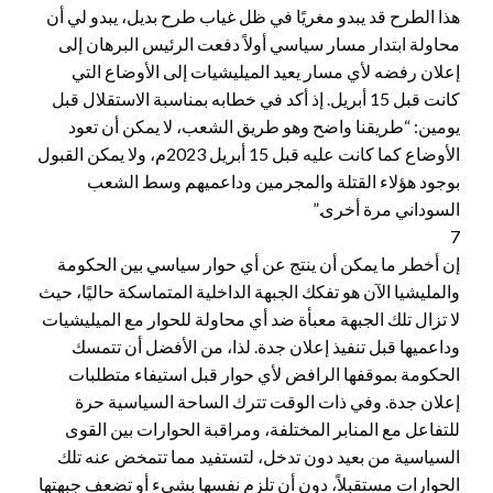
هذا الطرح قد يبدو مغريًا في ظل غياب طرح بديل، يبدو لي أن
محاولة ابتدار مسار سياسي أولاً دفعت الرئيس البرهان إلى
إعلان رفضه لأي مسار يعيد الميليشيات إلى الأوضاع التي
كانت قبل 15 أبريل. إذ أكد في خطابه بمناسبة الاستقلال قبل
يومين: “طريقنا واضح وهو طريق الشعب، لا يمكن أن تعود
الأوضاع كما كانت عليه قبل 15 أبريل 2023م، ولا يمكن القبول
بوجود هؤلاء القتلة والمجرمين وداعميهم وسط الشعب
السوداني مرة أخرى.”
7
إن أخطر ما يمكن أن ينتج عن أي حوار سياسي بين الحكومة
والمليشيا الآن هو تفكك الجبهة الداخلية المتماسكة حاليًا، حيث
لا تزال تلك الجبهة معبأة ضد أي محاولة للحوار مع الميليشيات
وداعميها قبل تنفيذ إعلان جدة. لذا، من الأفضل أن تتمسك
الحكومة بموقفها الرافض لأي حوار قبل استيفاء متطلبات
إعلان جدة. وفي ذات الوقت تترك الساحة السياسية حرة
للتفاعل مع المنابر المختلفة، ومراقبة الحوارات بين القوى
السياسية من بعيد دون تدخل، لتستفيد مما تتمخض عنه تلك
الحوارات مستقبلاً، دون أن تلزم نفسها بشيء أو تضعف جبهتها