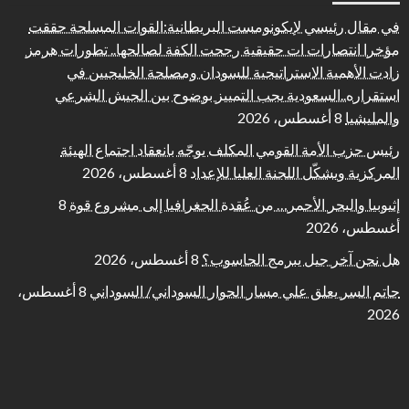
في مقال رئيسي لإيكونومست البريطانية:القوات المسلحة حققت
مؤخرا انتصارات ات حقيقية رجحت الكفة لصالحها.. تطورات هرمز
زادت الأهمية الاستراتيجية للسودان ومصلحة الخليجيين في
استقراره..السعودية يجب التمييز بوضوح بين الجيش الشرعي
والمليشيا
8 أغسطس، 2026
رئيس حزب الأمة القومي المكلف يوجّه بانعقاد اجتماع الهيئة
المركزية ويشكّل اللجنة العليا للإعداد
8 أغسطس، 2026
إثيوبيا والبحر الأحمر… من عُقدة الجغرافيا إلى مشروع قوة
8
أغسطس، 2026
هل نحن آخر جيل يبرمج الحاسوب؟
8 أغسطس، 2026
حاتم السر يعلق علي مسار الحوار السوداني/ السوداني
8 أغسطس،
2026