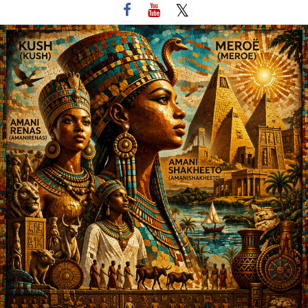
لتخطي
لى
لمحتوى