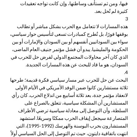
فيها، ومن ثم تستأنف وساطتها، وإن كانت تواجه تعقيدات
كثيرة لم تُحل بعد.
3
هذه المسارات لا تتعامل مع الحرب بشكل مباشر أو تطالب
بوقفها فورًا، بل تُطرح كمبادرات تسعى لتأسيس حوار سياسي،
سواء بين السودانيين أنفسهم أو بين السودان والإمارات أو بين
الحكومة والمليشيا. يبدو أن فشل مؤتمر جنيف العام الماضى،
الذي كان آخر محاولات المجتمع الدولي لفرض حل للحرب في
السودان، هو ما قاد للبحث عن هذه المسارات الجديدة.
4.
البحث عن حل للحرب عبر مسار سياسي فكرة قديمة؛ طرحها
ثلاثة مستشارين كانوا ضمن الوفد الأمريكي في الأيام الأولى
لانعقاد مؤتمر جدة، بعد ثلاثة أسابيع من اندلاع الحرب. كان رأي
المستشارين أن المشكلة سياسية، تتعلق بالصراع على
السلطة، وأن التوصل إلى معادلة سياسية ترضي الأطراف
المتصارعة سيجعل إيقاف الحرب ممكنًا وسريعًا. استشهد
المستشارون بحرب البوسنة والهرسك (1992-1995)، التي
انتهت باتفاقية دايتون، حيث تم التوصل إلى الحل السياسي أولاً